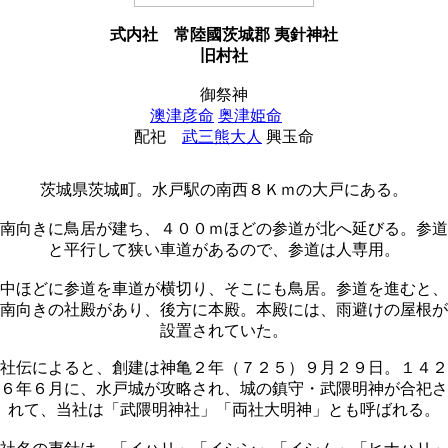
式内社
常陸國茨城郡 夷針神社
旧村社
御祭神
澳津彦命
奥津姫命
配祀
武三熊大人
興玉命
茨城県茨城町。水戸駅の南西８Ｋｍの大戸にある。
南向きに鳥居が建ち、４００ｍほどの参道が北へ延びる。参道
と平行して狭い車道があるので、参道は人専用。
中ほどに参道を車道が横切り、そこにも鳥居。参道を進むと、
南向きの社殿があり、後方に本殿。本殿には、雨避けの屋根が
設置されていた。
社伝によると、創建は神亀２年（７２５）９月２９日。１４２
６年６月に、水戸城が攻略され、城の鎮守・武隈明神が合祀さ
れて、当社は「武隈明神社」「両社大明神」とも呼ばれる。