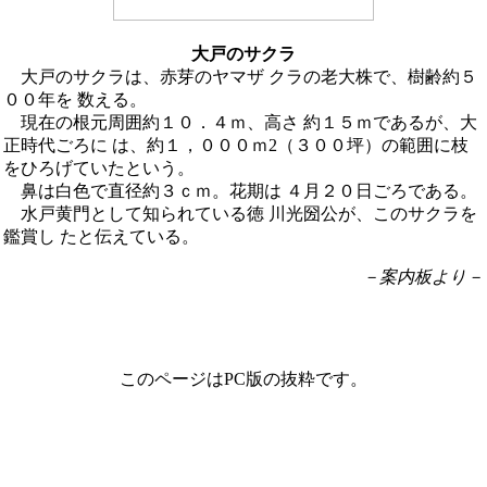
大戸のサクラ
大戸のサクラは、赤芽のヤマザ クラの老大株で、樹齢約５
００年を 数える。
現在の根元周囲約１０．４ｍ、高さ 約１５ｍであるが、大
正時代ごろに は、約１，０００ｍ2（３００坪）の範囲に枝
をひろげていたという。
鼻は白色で直径約３ｃｍ。花期は ４月２０日ごろである。
水戸黄門として知られている徳 川光圀公が、このサクラを
鑑賞し たと伝えている。
－案内板より－
このページはPC版の抜粋です。