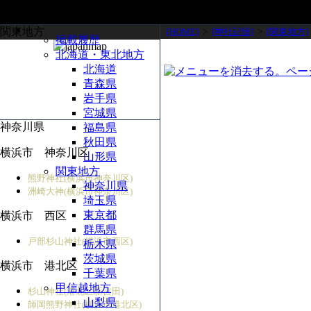
関東地方
[HOME]
>
[神社記憶]
>
[関東地方]
掲載履歴
北海道・東北地方
北海道
青森県
岩手県
宮城県
神奈川県
福島県
秋田県
横浜市 神奈川区
山形県
関東地方
熊野神社(横浜市神奈川区)
神奈川県
洲崎大神(横浜市神奈川区)
埼玉県
東京都
横浜市 西区
群馬県
戸部杉山神社(横浜市西区)
栃木県
茨城県
横浜市 港北区
千葉県
甲信越地方
杉山神社(港北区新吉田)
山梨県
師岡熊野神社(横浜市港北区)