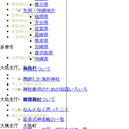
御笏神社(三宅島)
香川県
片菅神社(三宅島)
九州・沖縄地方
后神社(三宅島)
福岡県
御祭神社(三宅島)
大分県
椎取神社(三宅島)
佐賀県
富賀神社(三宅島)
長崎県
二宮神社(三宅島)
熊本県
宮崎県
多摩市
鹿児島県
小野神社(多摩)
沖縄県
大島支庁 新島村
神紋について
十三社神社(新島)
廃絶した海外神社
大三王子神社(新島)
神社参拝のための知識いろいろ
泊神社(式根島)
御祭神について
大島支庁 神津島村
なんとなく思ったこと
阿波命神社(神津島)
物忌奈命神社(神津島)
延喜式神名帳の一覧
大島支庁 大島町