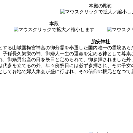
本殿の彫刻
本殿
胎安神社
とする山城国梅宮神宮の御分霊を奉遷した国内唯一の霊験あら
、子孫長久繁栄の神、御婦人一生の運命を定める神として尊祟
れ、御嫡男出産の日を祭日と定められて、御参拝されました外
は代参を立てるの外、年々例祭日には必ず参拝され、その子女
として各地で婦人集会が盛に行はれ、その信仰の根元となつて