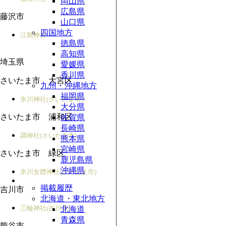
岡山県
広島県
藤沢市
山口県
四国地方
江島神社
徳島県
高知県
埼玉県
愛媛県
香川県
さいたま市 大宮区
九州・沖縄地方
福岡県
氷川神社(さいたま市)
大分県
さいたま市 浦和区
佐賀県
長崎県
調神社(さいたま市)
熊本県
宮崎県
さいたま市 緑区
鹿児島県
沖縄県
氷川女體神社(さいたま市)
掲載履歴
吉川市
北海道・東北地方
三輪神社(吉川市)
北海道
青森県
熊谷市