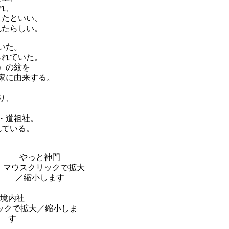
れ、
したといい、
れたらしい。
いた。
られていた。
）の紋を
家に由来する。
り、
・道祖社。
れている。
やっと神門
境内社