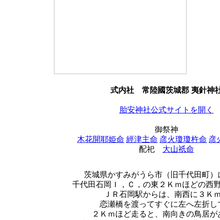
式内社
常陸國茨城郡 夷針神
胎安神社公式サイトを開く
御祭神
木花開耶姫命
經津主命
彦火瓊瓊杵命
彦
配祀
大山祇命
茨城県かすみがうら市（旧千代田町）
千代田石岡Ｉ，Ｃ，の東２Ｋｍほどの西
ＪＲ石岡駅からは、南西に３Ｋ
恋瀬橋を渡ってすぐに左へ左折し
２Ｋｍほど走ると、南向きの鳥居が