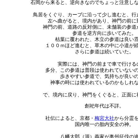
石岡から来ると、逆向きなのでちょっと注意し
鳥居をくぐり、カーブに沿って少し進むと、行
左へ曲がると、境内があり、神門の前に
神門の前、道路の反対側に、未舗装の参道
参道を逆方向に歩いてみた。
枯葉に覆われた、木立の参道は良い
１００ｍほど進むと、草木の中に小道が
さらに参道は続いていた。
実際には、神門の前まで車で行ける
多分、この参道は普段は使われていない
歩きやすい参道で、気持ちが良い
神事の時には使われているのかもしれ
で、境内に戻り、神門をくぐると、正面に
創祀年代は不詳。
社伝によると、京都・
梅宮大社
から分霊
国内唯一の胎内安全の神。
八幡太郎（源）義家が奥州征伐の