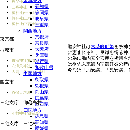
東海地方
秩父神社
愛知県
三峯神社
静岡県
椋神社(中蒔田)
椋神社(上蒔田)
岐阜県
椋神社(下吉田)
三重県
関西地方
京都府
東京都
奈良県
胎安神社は
木花咲耶姫
を祭神
大阪府
稲城市
に恵まれる神、良縁を得る神
兵庫県
の為に胎内安全安産を祈願さ
青渭神社(稲城)
滋賀県
は祖先以来御内室御妊娠の時
穴澤天神社
和歌山県
今なほ「胎安講」「児安講」
大麻止乃豆乃天神社
中国地方
鳥取県
国立市
島根県
岡山県
谷保天満宮
広島県
三宅支庁 御蔵島村
山口県
四国地方
稲根神社(御蔵島)
徳島県
高知県
三宅支庁 三宅村
愛媛県