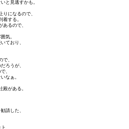
ないと見逃すかも。
止りになるので、
到着する。
があるので、
雰囲気。
続いており、
ので、
のだろうが、
ので、
ないなぁ。
社殿がある。
を勧請した、
途上、