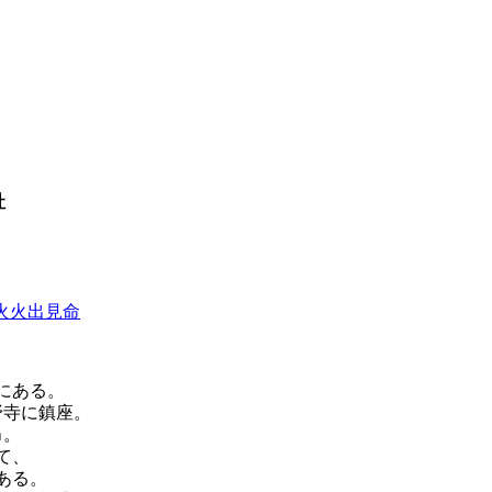
社
火火出見命
にある。
野寺に鎮座。
ｍ。
て、
ある。