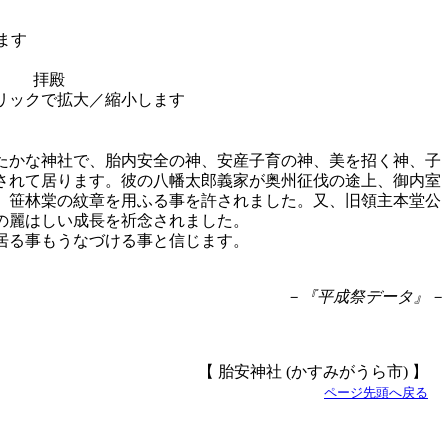
拝殿
たかな神社で、胎内安全の神、安産子育の神、美を招く神、子
されて居ります。彼の八幡太郎義家が奥州征伐の途上、御内室
、笹林棠の紋章を用ふる事を許されました。又、旧領主本堂公
の麗はしい成長を祈念されました。
居る事もうなづける事と信じます。
－『平成祭データ』－
【 胎安神社 (かすみがうら市) 】
ページ先頭へ戻る