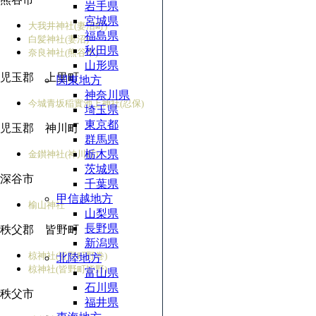
岩手県
宮城県
大我井神社(妻沼町)
福島県
白髪神社(妻沼)
秋田県
奈良神社(熊谷市)
山形県
児玉郡 上里町
関東地方
神奈川県
今城青坂稲實池上神社(忍保)
埼玉県
東京都
児玉郡 神川町
群馬県
栃木県
金鑚神社(神川町)
茨城県
深谷市
千葉県
甲信越地方
榆山神社
山梨県
長野県
秩父郡 皆野町
新潟県
椋神社(皆野町野巻)
北陸地方
椋神社(皆野町皆野)
富山県
石川県
秩父市
福井県