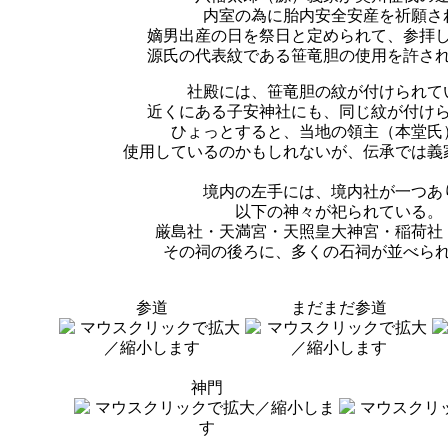
内室の為に胎内安全安産を祈願さ
嫡男出産の日を祭日と定められて、参拝
源氏の代表紋である笹竜胆の使用を許さ
社殿には、笹竜胆の紋が付けられて
近くにある子安神社にも、同じ紋が付け
ひょっとすると、当地の領主（本堂氏
使用しているのかもしれないが、伝承では義
境内の左手には、境内社が一つあ
以下の神々が祀られている。
厳島社・天満宮・天照皇大神宮・稲荷社
その祠の後ろに、多くの石祠が並べら
参道
まだまだ参道
神門