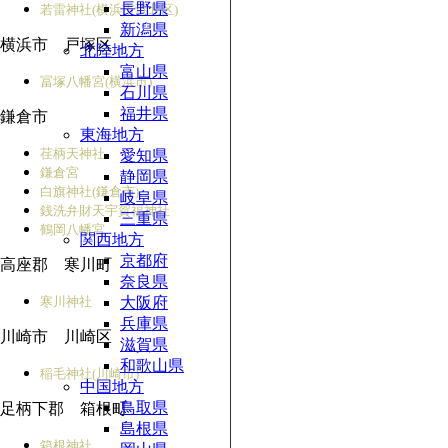
長野県
若雷神社(横浜市港北区)
新潟県
横浜市 戸塚区
北陸地方
富山県
冨塚八幡宮(横浜市)
石川県
福井県
鎌倉市
東海地方
荏柄天神社
愛知県
鎌倉宮
静岡県
白旗神社(鎌倉市)
岐阜県
銭洗弁財天宇賀福神社
三重県
鶴岡八幡宮
関西地方
京都府
高座郡 寒川町
奈良県
寒川神社
大阪府
兵庫県
川崎市 川崎区
滋賀県
和歌山県
稲毛神社(川崎市)
中国地方
鳥取県
足柄下郡 箱根町
島根県
箱根神社