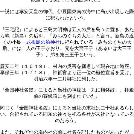
一説には孝安天皇の御代、伊豆国東南の海中に島が出現した際
に祀られたという。
『三宅記』によると三島大明神は五人の后を島々に置き、あた
ら嶋（新島）の后を、「みちのくちの大后」と言う。新島の近
くの小島・
式根島の泊神社
に祀られている「みちのくちの大
后」には二人の王子がおり、兄を大宮王子（あるいは大三王
子）、弟を第三王子という。
慶安二年（１６４９）、村内の災害を顧慮して現在地に遷座。
享保三年（１７１８）、神祇官より正一位の極位宣旨を受け、
明治六年十二月郷社に列した。
『全国神社名鑑』によると当社の神紋は「丸に梅鉢紋」。拝殿
前の賽銭箱にも刻まれていた。
同じく『全国神社名鑑』によると当社の末社は二十社あるらし
い。合祀されている同系の神々を祀る各社が末社となっている
のだろう。
また、それぞれの境内社の前に社名を記したものがあったが、