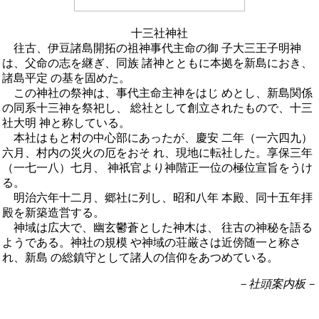
十三社神社
往古、伊豆諸島開拓の祖神事代主命の御 子大三王子明神
は、父命の志を継ぎ、同族 諸神とともに本拠を新島におき、
諸島平定 の基を固めた。
この神社の祭神は、事代主命主神をはじ めとし、新島関係
の同系十三神を祭祀し、 総社として創立されたもので、十三
社大明 神と称している。
本社はもと村の中心部にあったが、慶安 二年（一六四九）
六月、村内の災火の厄をおそ れ、現地に転社した。享保三年
（一七一八）七月、 神祇官より神階正一位の極位宣旨をうけ
る。
明治六年十二月、郷社に列し、昭和八年 本殿、同十五年拝
殿を新築造営する。
神域は広大で、幽玄鬱蒼とした神木は、 往古の神秘を語る
ようである。神社の規模 や神域の荘厳さは近傍随一と称さ
れ、新島 の総鎮守として諸人の信仰をあつめている。
－社頭案内板－