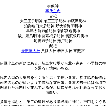
御祭神
事代主命
合祀
大三王子明神 弟三王子明神 御蔵沢明神
泊御途口大后明神 野伏若御子明神
早嶋太前御前明神 若郷宮造明神
淡井姫后明神 冨蔵根后明神 鵜渡根后明神
鉈折御子明神 瀬戸明神
配祀
天照皇大神
八幡大神
春日大神
東照宮
伊豆七島の新島にある。新島村役場から北へ進み、小学校の横
を通ると境内がある。
境内入口の大鳥居をくぐると広くて長い参道。参道脇の植物は
南国のものが多いようで異様な雰囲気。参道の右手には石塀で
囲まれた境内社が並んでいるが、様式がそれぞれ異なっており
面白い。
参道を進むと、第二の鳥居があり階段奥に神門。神門をくぐる