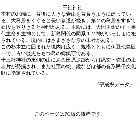
十三社神社
本村の北端に、背後に大きな岩山を背負うように建ってい
る。大鳥居をくぐると長い参道が続き、第２の鳥居をすぎて
石段を登りきると神門がある。本殿には、大国主命の子・事
代主命を主神として、新島関係の同系１２神がいっしょに祀
られている。境内にはさまざさな形の末社がある。
この杉木立に囲まれた境内は広く、規模とともに伊豆七島随
一で、古い歴史をもつ島の総鎮守である。
十三社神社の東側の山にある田原遺跡からは縄文・弥生の土
器片が発掘され、また社宝の絵、鏡などは都の有形民俗文化
財に指定されている。
－『平成祭データ』－
このページはPC版の抜粋です。