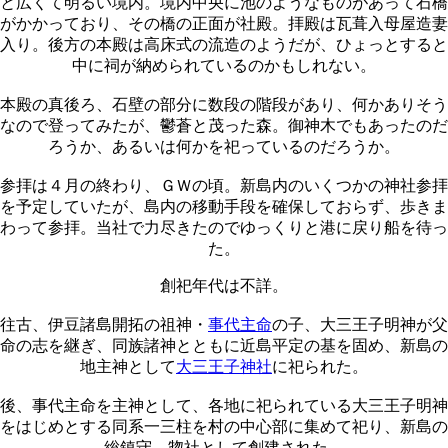
と広くて明るい境内。境内中央に池のようなものがあって石橋
がかかっており、その橋の正面が社殿。拝殿は瓦葺入母屋造妻
入り。後方の本殿は高床式の流造のようだが、ひょっとすると
中に祠が納められているのかもしれない。
本殿の真後ろ、石壁の部分に数段の階段があり、何かありそう
なので登ってみたが、鬱蒼と茂った森。御神木でもあったのだ
ろうか、あるいは何かを祀っているのだろうか。
参拝は４月の終わり、ＧＷの頃。新島内のいくつかの神社参拝
を予定していたが、島内の移動手段を確保しておらず、歩きま
わって参拝。当社で力尽きたのでゆっくりと港に戻り船を待っ
た。
創祀年代は不詳。
往古、伊豆諸島開拓の祖神・
事代主命
の子、大三王子明神が父
命の志を継ぎ、同族諸神とともに近島平定の基を固め、新島の
地主神として
大三王子神社
に祀られた。
後、事代主命を主神として、各地に祀られている大三王子明神
をはじめとする同系一三柱を村の中心部に集めて祀り、新島の
総鎮守、惣社として創建された。