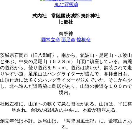
丸に羽団扇
式内社
常陸國茨城郡 夷針神社
旧郷社
御祭神
國常立命
面足命
惶根命
茨城県石岡市（旧八郷町）。南から、筑波山・足尾山・加波山
と並ぶ、中央の足尾山（６２８ｍ）山頂に鎮座している。南麓
の道路から、登り道路を５ｋｍ。道路は狭いが、舗装されて走
りやすい道。足尾山はハングライダーが盛んで、参拝当日も、
山頂付近には多くのハングライダーが並んでいた。そこから少
し、北へ進んだ道路脇に鳥居があり、山道の参道を１００ｍで
境内。
社殿左横に、山頂への狭くて急な階段がある。山頂は、平に整
地され、台状の石組みの中央に、本殿が鎮座ある。
創立年代は不詳。足尾山は、『常陸国風土記』に、葦穂山とあ
る。