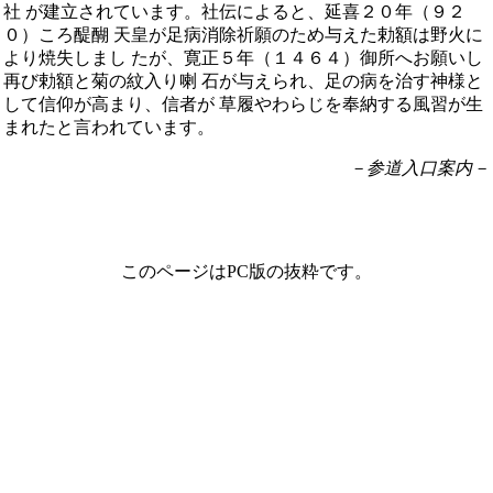
社 が建立されています。社伝によると、延喜２０年（９２
０）ころ醍醐 天皇が足病消除祈願のため与えた勅額は野火に
より焼失しまし たが、寛正５年（１４６４）御所へお願いし
再び勅額と菊の紋入り喇 石が与えられ、足の病を治す神様と
して信仰が高まり、信者が 草履やわらじを奉納する風習が生
まれたと言われています。
－参道入口案内－
このページはPC版の抜粋です。