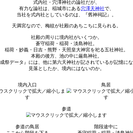
式内社・穴澤神社の論社だが、
有力な論社は、稲城市にある
穴澤天神社
で、
当社を式内社としているのは、『舊神祠記』。
天満宮なので、梅紋が社殿のあちこちに見られる。
社殿の周りに境内社がいくつか。
蒼守稲荷・稲荷・淡島神社。
稲荷・妙義・日吉・熊野・天照皇大神宮を祀る五社神社。
本殿の後方、池の中に厳島神社。
成祭データ』には、他に第六天神社が記されているが記憶にな
見落としたか、境内にはないのか。
境内入口
鳥居
参道
参道の鳥居
階段途中に
ここから階段を下る
蒼守稲荷・稲荷・淡島神