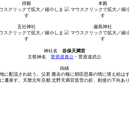
拝殿
本殿
五社神社
厳島神社
神社名
谷保天満宮
主祭神名
菅原道真公
・菅原道武公
由緒
地に配流され給う。父君 薨去の報に朝臣思慕の情に堪え給はず
に遷座す。天暦元年京都 北野天満宮造営の折、勅使の下向あり