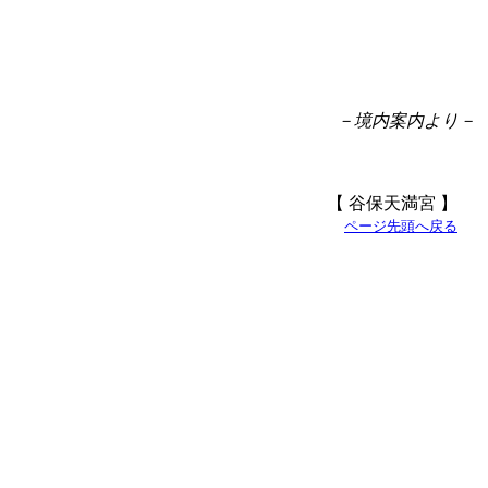
－境内案内より－
【 谷保天満宮 】
ページ先頭へ戻る