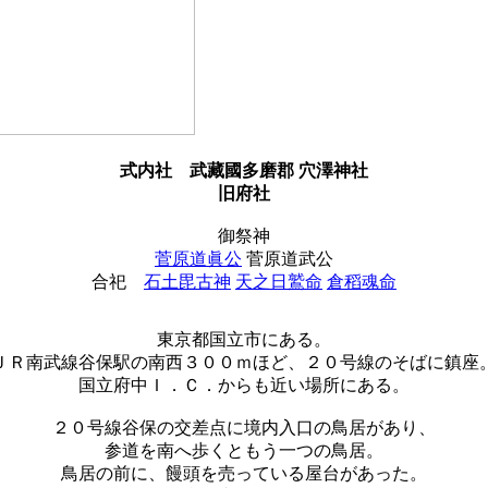
式内社
武藏國多磨郡 穴澤神社
旧府社
御祭神
菅原道眞公
菅原道武公
合祀
石土毘古神
天之日鷲命
倉稻魂命
東京都国立市にある。
ＪＲ南武線谷保駅の南西３００ｍほど、２０号線のそばに鎮座
国立府中Ｉ．Ｃ．からも近い場所にある。
２０号線谷保の交差点に境内入口の鳥居があり、
参道を南へ歩くともう一つの鳥居。
鳥居の前に、饅頭を売っている屋台があった。