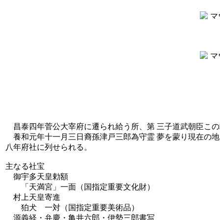
昌泰四年菅公大宰府に遷られ給う所、第 三子道武朝臣この
養和元年十一月三日裔孫津戸三郎為守霊 夢を蒙り現在の地
八年府社に列せられる。
主なる社宝
御宇多天皇勅額
「天満宮」一面（国指定重要文化財）
村上天皇寄進
狛犬 一対（国指定重要美術品）
源義経・弁慶・亀井六郎・伊勢三郎書写