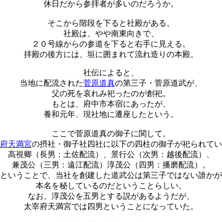
休日だから参拝者が多いのだろうか。
そこから階段を下ると社殿がある。
社殿は、やや南東向きで、
２０号線からの参道を下ると右手に見える。
拝殿の後方には、垣に囲まれて流れ造りの本殿。
社伝によると、
当地に配流された
菅原道真
の第三子・菅原道武が、
父の死を哀れみ祀ったのが創祀。
もとは、府中市本宿にあったが、
養和元年、現社地に遷座したという。
ここで菅原道真の御子に関して。
府天満宮
の摂社・御子社四社に以下の四柱の御子が祀られてい
高視卿（長男：土佐配流）、景行公（次男：越後配流）、
兼茂公（三男：遠江配流）淳茂公（四男：播磨配流）。
ということで、当社を創建した道武公は第三子ではない誰かが
本名を秘しているのだということらしい。
なお、淳茂公を五男とする説があるようだが、
太宰府天満宮では四男ということになっていた。