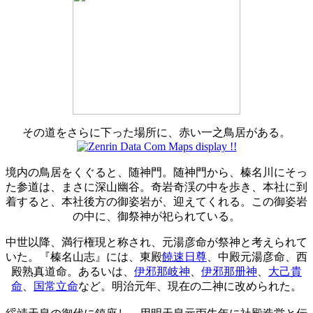
その道をさらに下った場所に、赤い一之鳥居がある。
境内の鳥居をくぐると、随神門。随神門から、榛名川にそっ
た参道は、まさに深山幽谷。奇岩奇渓の中を歩き、本社に到
着すると、本社後方の御姿岩が、迎えてくれる。この御姿岩
の中に、御祭神が祀られている。
中世以降、満行権現と称され、元湯彦命が祭神と考えられて
いた。『榛名山志』には、東殿
饒速日尊
、中殿元湯彦命、西
殿熟真道命。あるいは、
伊邪那岐神
、
伊邪那册神
、
大己貴
命
、
国常立命
など。明治元年、現在の二神に改められた。