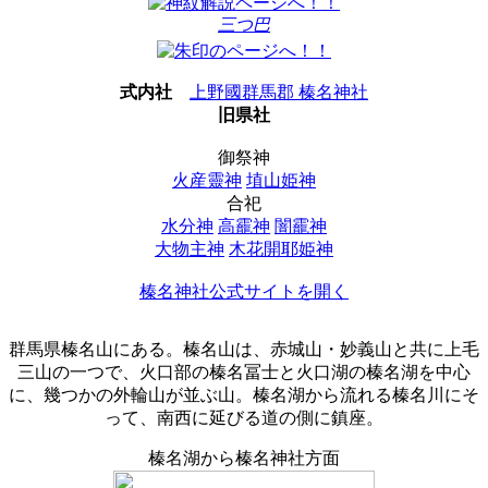
三つ巴
式内社
上野國群馬郡 榛名神社
旧県社
御祭神
火産靈神
埴山姫神
合祀
水分神
高靇神
闇靇神
大物主神
木花開耶姫神
榛名神社公式サイトを開く
群馬県榛名山にある。榛名山は、赤城山・妙義山と共に上毛
三山の一つで、火口部の榛名冨士と火口湖の榛名湖を中心
に、幾つかの外輪山が並ぶ山。榛名湖から流れる榛名川にそ
って、南西に延びる道の側に鎮座。
榛名湖から榛名神社方面