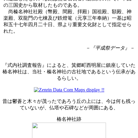
の三国史から取材したものである。
尚榛名神社社殿（幣殿、間殿、拝殿）国祖殿、額殿、神
楽殿、双龍門の七棟及び鉄燈篭（元享三年奉納）一基は昭
和五十七年四月二十日、県より重要文化財として指定せら
れた。
－『平成祭データ』－
『式内社調査報告』によると、箕郷町西明屋に鎮座していた
椿名神社は、当社・榛名神社の古社地であるという伝承があ
るらしい。
昔は鬱蒼と木々が茂ったであろう丘の上には、今は何も残っ
ていないが、仏塔や石碑などが周囲にある、
椿名神社跡