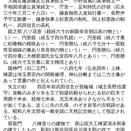
大織官藤原鎌足公真筆経文一、小野道風の真筆経文一、
平相国清盛公真筆経文一、庁宣一、足利持氏の許状（応永
三十年三月二十八日）一、鎌倉御所入道知行書一、長野伊
予守立願書一、鎌倉執事上杉憲房の制札、同上杉憲政の制
札一、武田信玄の高札
鏡之部 八ツ花形（鏡経六寸白銅製奈良朝以前の物とい
う）一、円形鏡（経五寸四分乳鏡）一、円形鏡（経八寸裏
に松喰鶴の模様あり）一、円形懸仏（経八寸七分十一面観
世音細線の像あり奈良朝の物という）一、円形懸仏（経八
寸四分裏に大檀那源氏女弘安四年八月とあり）一、円形懸
仏（経六寸五分裏に富士権現とあり）
随神門（旧二王門） 一八四七年（弘化四年）上棟、
棟梁は埼玉県宮内の関根修理、神仏分離までは二力士像が
あって雲慶の作と伝えられていた。
矢立の杉 四百年前武田信玄が箕輪城（城主長野信濃
守）攻略のみぎり矢を立て戦捷祈願せられたる杉の巨木で
周囲十米余、枝南七米余、北五米余ありさながら天をつく
が如くである。近くに矢の久保、のぞき岩等の古戦跡があ
る。昭和八年文部省一般史蹟に天然記念物として指定され
ている。
双龍門 八棟造りの建物で、原山宿大工棟梁清水和泉
の建立したもの、彫刻は熊谷宿長谷川源太郎の作で、中国