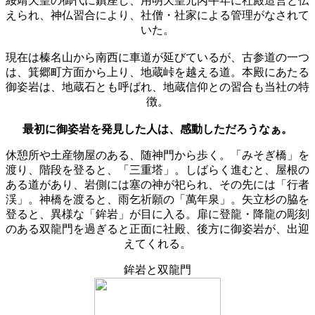
綏靖天皇の御代に鎮座し、用明天皇元丙牛年に社殿造営と伝
えられ、神仏習合により、社僧・社家による管理がなされて
いた。
現在は榛名山から南西に車道が延びているが、古参道の一つ
は、箕郷町方面から上り、地蔵峠を越える道。本殿にあたる
御姿岩は、地蔵石とも呼ばれ、地蔵信仰との習合も当社の特
徴。
最初に御姿岩を発見した人は、感動しただろうなぁ。
休憩所や土産物屋のある、随神門から歩く。「みそぎ橋」を
渡り、階段を登ると、「三重塔」。しばらく進むと、屋根の
ある道があり、岩側には塞の神が祀られ、その先には「行者
渓」。神橋を渡ると、雨乞祈願の「萬年泉」。矢立杉の脇を
登ると、異様な「鉾岩」が目に入る。扉に登龍・降龍の彫刻
のある双龍門を過ぎると正面に社殿、後方に御姿岩が、出迎
えてくれる。
鉾岩と双龍門