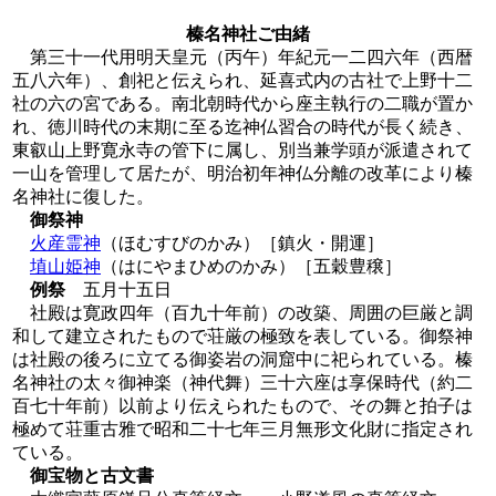
榛名神社ご由緒
第三十一代用明天皇元（丙午）年紀元一二四六年（西暦
五八六年）、創祀と伝えられ、延喜式内の古社で上野十二
社の六の宮である。南北朝時代から座主執行の二職が置か
れ、徳川時代の末期に至る迄神仏習合の時代が長く続き、
東叡山上野寛永寺の管下に属し、別当兼学頭が派遣されて
一山を管理して居たが、明治初年神仏分離の改革により榛
名神社に復した。
御祭神
火産霊神
（ほむすびのかみ）［鎮火・開運］
埴山姫神
（はにやまひめのかみ）［五穀豊穣］
例祭
五月十五日
社殿は寛政四年（百九十年前）の改築、周囲の巨厳と調
和して建立されたもので荘厳の極致を表している。御祭神
は社殿の後ろに立てる御姿岩の洞窟中に祀られている。榛
名神社の太々御神楽（神代舞）三十六座は享保時代（約二
百七十年前）以前より伝えられたもので、その舞と拍子は
極めて荘重古雅で昭和二十七年三月無形文化財に指定され
ている。
御宝物と古文書