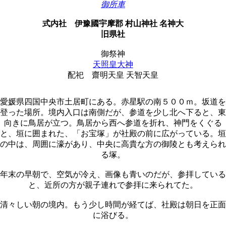
御所車
式内社
伊豫國宇摩郡 村山神社 名神大
旧県社
御祭神
天照皇大神
配祀
齋明天皇 天智天皇
愛媛県四国中央市土居町にある。赤星駅の南５００ｍ。坂道を
登った場所。境内入口は南側だが、参道を少し北へ下ると、東
向きに鳥居が立つ。鳥居から西へ参道を折れ、神門をくぐる
と、垣に囲まれた、「お宝塚」が社殿の前に広がっている。垣
の中は、周囲に濠があり、中央に高貴な方の御陵とも考えられ
る塚。
年末の早朝で、空気が冷え、画像も青いのだが、参拝している
と、近所の方が親子連れで参拝に来られてた。
清々しい朝の境内。もう少し時間が経てば、社殿は朝日を正面
に浴びる。