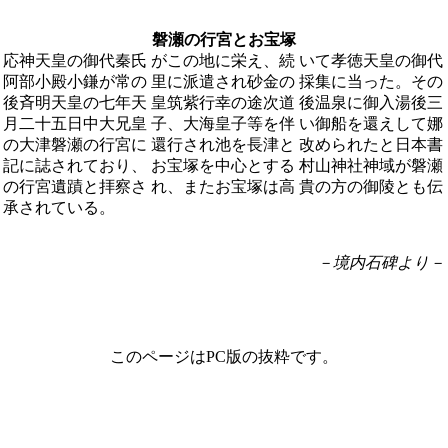
磐瀬の行宮とお宝塚
応神天皇の御代秦氏 がこの地に栄え、続 いて孝徳天皇の御代
阿部小殿小鎌が常の 里に派遣され砂金の 採集に当った。その
後斉明天皇の七年天 皇筑紫行幸の途次道 後温泉に御入湯後三
月二十五日中大兄皇 子、大海皇子等を伴 い御船を還えして娜
の大津磐瀬の行宮に 還行され池を長津と 改められたと日本書
記に誌されており、 お宝塚を中心とする 村山神社神域が磐瀬
の行宮遺蹟と拝察さ れ、またお宝塚は高 貴の方の御陵とも伝
承されている。
－境内石碑より－
このページはPC版の抜粋です。