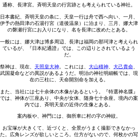
通称、長津宮。斉明天皇の行宮跡とも考えられている神社。
日本書紀、斉明天皇の条に、天皇一行は舟で西へ向い、一月、
伊予の熱田津の石湯行宮（道後温泉）に泊まり、三月、娜大津
の磐瀬行宮にお入りになり、名を長津に改めたとある。
一般には、娜大津は博多周辺、長津は福岡の那珂津と考えられ
ているが、『日本紀通證』では、この辺りとされているよう
だ。
祭神は、現在、
天照皇大神
。これには、
大山積神
、
大己貴命
、
武国凝命などの異説があるようだ。明治の神社明細帳では、現
在の三柱に、天命開別命を加える。
また、当社には七十余体の木像があるという。『特選神名牒』
では、神体が三座あり、中央が女体、随身七十余座。境内の案
内では、斉明天皇の近侍の生像とある。
案内板や、神門には、御所車に村の字の神紋。
お宝塚が大きくて、近づくと、全景がうまく撮影できなかっ
た。広角レンズが欲しいところ。仕方がないので、何枚かの写