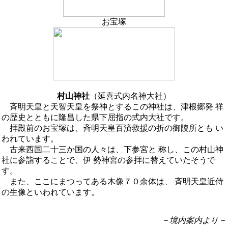
お宝塚
村山神社
（延喜式内名神大社）
斉明天皇と天智天皇を祭神とするこの神社は、津根郷発 祥
の歴史とともに隆昌した県下屈指の式内大社です。
拝殿前のお宝塚は、斉明天皇百済救援の折の御陵所とも い
われています。
古来西国二十三か国の人々は、下参宮と 称し、この村山神
社に参詣することで、伊 勢神宮の参拝に替えていたそうで
す。
また、ここにまつってある木像７０余体は、 斉明天皇近侍
の生像といわれています。
－境内案内より－