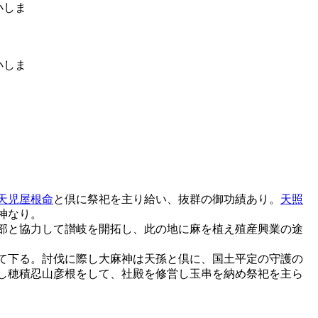
天児屋根命
と倶に祭祀を主り給い、抜群の御功績あり。
天照
神なり。
部と協力して讃岐を開拓し、此の地に麻を植え殖産興業の途
て下る。討伐に際し大麻神は天孫と倶に、国土平定の守護の
し穂積忍山彦根をして、社殿を修営し玉串を納め祭祀を主ら