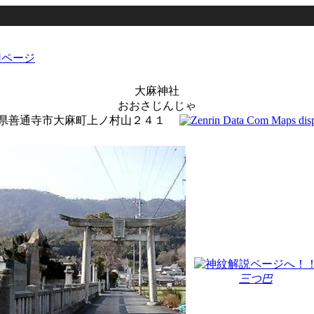
大麻神社
おおさじんじゃ
県善通寺市大麻町上ノ村山２４１
三つ巴