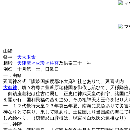
由緒
祭神
天太玉命
相殿
天津彦々火瓊々杵尊
及供奉三十一神
例祭 十月第一土、日曜日
一．由緒
延喜神名式「讃岐国多度郡尓大麻神社とありて、延喜式内二
大御神
、瓊々杵尊に豊葦原瑞穂国を御依し給ひて、天孫降臨
御鎮座創祀は往古に属し、正史に神武天皇の御宇、諸国に
を開かれ、国利民福の基を進め、その祖神天太玉命を祀り大
一．１２代景行天皇２３年癸巳年夏、南海に悪魚ありて災害
神なりとて祭り、果して験あり。土佐国より当国綾の海にて
しめ給へり。（穂積忍山彦根は、現宮司白玖氏の遠祖なり）
一．神階