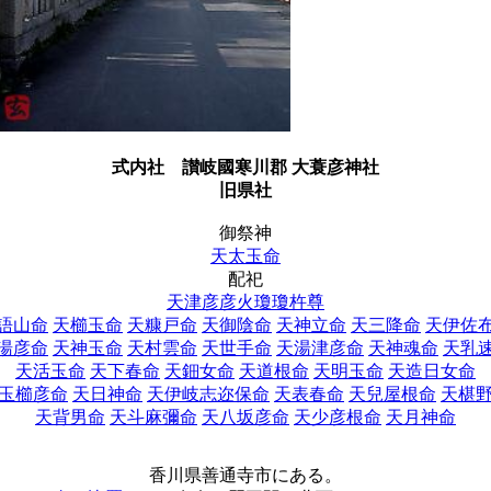
式内社
讃岐國寒川郡 大蓑彦神社
旧県社
御祭神
天太玉命
配祀
天津彦彦火瓊瓊杵尊
語山命
天櫛玉命
天糠戸命
天御陰命
天神立命
天三降命
天伊佐
湯彦命
天神玉命
天村雲命
天世手命
天湯津彦命
天神魂命
天乳
天活玉命
天下春命
天鈿女命
天道根命
天明玉命
天造日女命
玉櫛彦命
天日神命
天伊岐志迩保命
天表春命
天兒屋根命
天椹
天背男命
天斗麻彌命
天八坂彦命
天少彦根命
天月神命
香川県善通寺市にある。