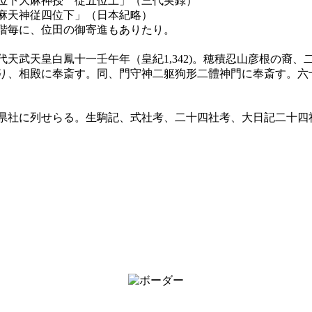
位下大麻神授 従五位上」（三代実録）
麻天神従四位下」（日本紀略）
階毎に、位田の御寄進もありたり。
天武天皇白鳳十一壬午年（皇紀1,342)。穂積忍山彦根の裔
、相殿に奉斎す。同、門守神二躯狗形二體神門に奉斎す。六十一
県社に列せらる。生駒記、式社考、二十四社考、大日記二十四