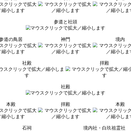
参道と社頭
参道の鳥居
神門
境内
社殿
拝殿
社殿
本殿
拝殿
本殿
石祠
境内社・白玖祖霊社