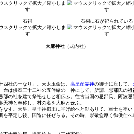
石祠
石祠に石が祀られている
大麻神社
（式内社）
十四社の一なり」。天太玉命は、
高皇産霊神
の御子に座して、
。命は供奉三十二神の五伴緒の一神にして、所謂、忌部氏の祖
忌部の社を建て祭祀せしと相伝ふ。往古当国の忌部氏、阿波忌
麻天神と奉称し、村の名を大麻と云ふ。
をなす。天皇、皇子神櫛王に平げ給へと勅ありて、軍士を率い
斯を平定し後、国造に任ぜらる。その時、崇敬愈厚く御供仕へ