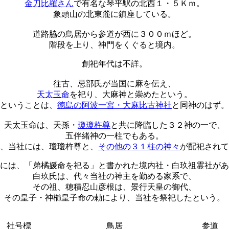
金刀比羅さん
で有名な琴平駅の北西１・５Ｋｍ。
象頭山の北東麓に鎮座している。
道路脇の鳥居から参道が西に３００ｍほど。
階段を上り、神門をくぐると境内。
創祀年代は不詳。
往古、忌部氏が当国に麻を伝え、
天太玉命
を祀り、大麻神と崇めたという。
ということは、
徳島の阿波一宮・大麻比古神社
と同神のはず。
天太玉命は、天孫・
瓊瓊杵尊
と共に降臨した３２神の一で、
五伴緒神の一柱でもある。
、当社には、瓊瓊杵尊と、
その他の３１柱の神々
が配祀されて
には、「弟橘媛命を祀る」と書かれた境内社・白玖祖霊社があ
白玖氏は、代々当社の神主を勤める家系で、
その祖、穂積忍山彦根は、景行天皇の御代、
その皇子・神櫛皇子命の勅により、当社を祭祀したという。
社号標
鳥居
参道