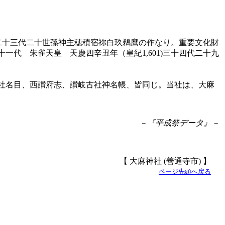
、二十三代二十世孫神主穂積宿祢白玖鵜麿の作なり。重要文化財
代 朱雀天皇 天慶四辛丑年（皇紀1,601)三十四代二十九
社名目、西讃府志、讃岐古社神名帳、皆同じ。当社は、大麻
－『平成祭データ』－
【 大麻神社 (善通寺市) 】
ページ先頭へ戻る