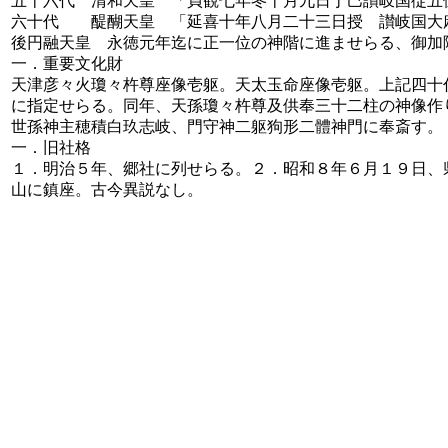
五十六代 清和天皇 「貞観七年冬十月九日丁巳讃岐国従五
六十代 醍醐天皇 「延喜十年八月二十三日授 讃岐国大
後円融天皇 永徳元年迄に正一位の神階に進ませらる、御加
一．重要文化財
天津彦々火瓊々杵尊座像壱躯。天太玉命座像壱躯。上記四十代
に指定せらる。同年、天孫瓊々杵尊及供奉三十二柱の神像作り
世孫神主穂積白玖志岐、門守神二躯狗形二體神門に奉斎す。
一．旧社格
１．明治５年、郷社に列せらる。２．昭和８年６月１９日、
山に鎮座。古今異説なし。