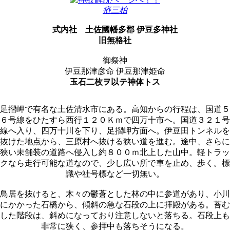
瘠三柏
式内社
土佐國幡多郡 伊豆多神社
旧無格社
御祭神
伊豆那津彦命 伊豆那津姫命
玉石二枚ヲ以テ神体トス
足摺岬で有名な土佐清水市にある。高知からの行程は、国道５
６号線をひたすら西行１２０Ｋｍで四万十市へ。国道３２１号
線へ入り、四万十川を下り、足摺岬方面へ。伊豆田トンネルを
抜けた地点から、三原村へ抜ける狭い道を進む。途中、さらに
狭い未舗装の道路へ侵入し約８００ｍ北上した山中。軽トラッ
クなら走行可能な道なので、少し広い所で車を止め、歩く。標
識や社号標など一切無い。
鳥居を抜けると、木々の鬱蒼とした林の中に参道があり、小川
にかかった石橋から、傾斜の急な石段の上に拝殿がある。苔む
した階段は、斜めになっており注意しないと落ちる。石段上も
非常に狭く、参拝中も落ちそうになる。