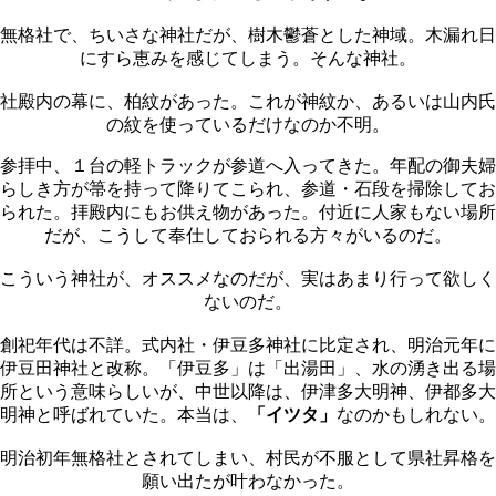
無格社で、ちいさな神社だが、樹木鬱蒼とした神域。木漏れ日
にすら恵みを感じてしまう。そんな神社。
社殿内の幕に、柏紋があった。これが神紋か、あるいは山内氏
の紋を使っているだけなのか不明。
参拝中、１台の軽トラックが参道へ入ってきた。年配の御夫婦
らしき方が箒を持って降りてこられ、参道・石段を掃除してお
られた。拝殿内にもお供え物があった。付近に人家もない場所
だが、こうして奉仕しておられる方々がいるのだ。
こういう神社が、オススメなのだが、実はあまり行って欲しく
ないのだ。
創祀年代は不詳。式内社・伊豆多神社に比定され、明治元年に
伊豆田神社と改称。「伊豆多」は「出湯田」、水の湧き出る場
所という意味らしいが、中世以降は、伊津多大明神、伊都多大
明神と呼ばれていた。本当は、
「イツタ」
なのかもしれない。
明治初年無格社とされてしまい、村民が不服として県社昇格を
願い出たが叶わなかった。