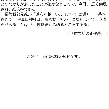
とつながりがあったことは確かなところで、今日、 広く崇敬
され、総氏神である。
長曽我部元親が「以布利越（いふりごえ）に還り、下茅を
過ぎて、 伊豆田神社は、當國廿一社の一つなればとて、立寄
らせらる」とは 『土佐物語』の語るところである。
－『式内社調査報告』－
このページはPC版の抜粋です。