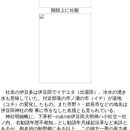
階段上に社殿
社名の伊豆多は伊豆田でイデユタ（出湯田）。冷水の湧き
水も意味していた。付近部落の市ノ瀬の市（イチ）が湯地
（ユチ）の変化し たもの。また市野々・総長市などの地名は
伊豆田神社の祭 事に市をなした名残とも見られている。
神社明細帳に、下茅村
伊豆田大明神ハ小社廿一社
一曰成川村
ノ内、 右勧請年歴不相知」とし勧請年月縁起沿革など未詳と
あるが、和名抄の鯨野郷にある以上、 この地方一帯の有力者