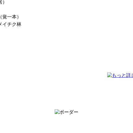
居）
（覚一本）
メイチク林