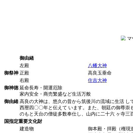
御由緒
左殿
八幡大神
御祭神
正殿
高良玉垂命
右殿
住吉大神
御神徳
延命長寿・開運厄除
家内安全・商売繁盛など生活万般
御由緒
高良の大神は、悠久の昔から筑後川の流域に生活 し
西暦四〇〇年と伝えて います。また、朝廷の御尊崇
のもと天台の僧徒多数奉仕し、山内に二十六 ヶ寺三
国指定重要文化財
建造物
御本殿・拝殿（権現