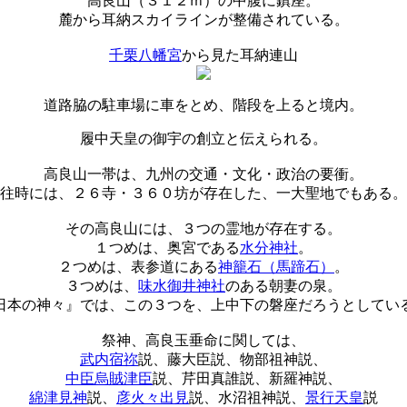
高良山（３１２ｍ）の中腹に鎮座。
麓から耳納スカイラインが整備されている。
千栗八幡宮
から見た耳納連山
道路脇の駐車場に車をとめ、階段を上ると境内。
履中天皇の御宇の創立と伝えられる。
高良山一帯は、九州の交通・文化・政治の要衝。
往時には、２６寺・３６０坊が存在した、一大聖地でもある。
その高良山には、３つの霊地が存在する。
１つめは、奥宮である
水分神社
。
２つめは、表参道にある
神籠石（馬蹄石）
。
３つめは、
味水御井神社
のある朝妻の泉。
日本の神々』では、この３つを、上中下の磐座だろうとしてい
祭神、高良玉垂命に関しては、
武内宿祢
説、藤大臣説、物部祖神説、
中臣烏賊津臣
説、芹田真誰説、新羅神説、
綿津見神
説、
彦火々出見
説、水沼祖神説、
景行天皇
説