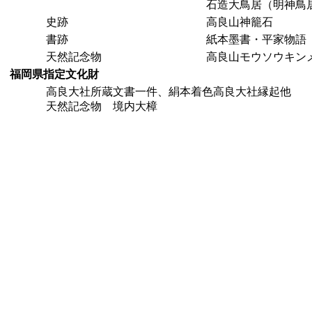
石造大鳥居（明神鳥
史跡
高良山神籠石
書跡
紙本墨書・平家物語
天然記念物
高良山モウソウキン
福岡県指定文化財
高良大社所蔵文書一件、絹本着色高良大社縁起他
天然記念物 境内大樟