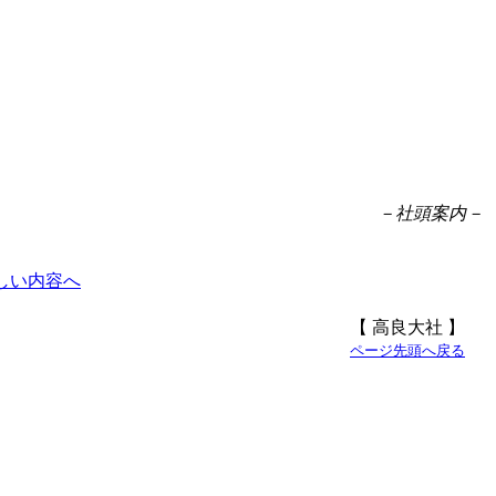
－社頭案内－
【 高良大社 】
ページ先頭へ戻る