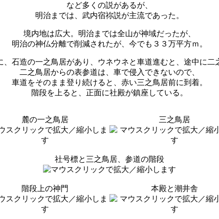
など多くの説があるが、
明治までは、武内宿祢説が主流であった。
境内地は広大。明治までは全山が神域だったが、
明治の神仏分離で削減されたが、今でも３３万平方ｍ。
に、石造の一之鳥居があり、ウネウネと車道進むと、途中に二
二之鳥居からの表参道は、車で侵入できないので、
車道をそのまま登り続けると、赤い三之鳥居前に到着。
階段を上ると、正面に社殿が鎮座している。
麓の一之鳥居
三之鳥居
社号標と三之鳥居、参道の階段
階段上の神門
本殿と潮井舎