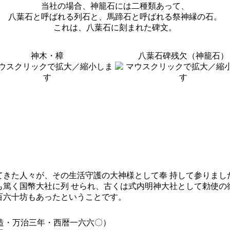
当社の場合、神籠石には二種類あって、
八葉石と呼ばれる列石と、馬蹄石と呼ばれる祭神縁の石。
これは、八葉石に刻まれた碑文。
神木・樟
八葉石碑残欠（神籠石）
てきた人々が、その生活守護の大神様として奉 持して参りまし
も篤く国幣大社に列 せられ、古くは式内明神大社として勅使の
百六十坊もあったということです。
造・万治三年・西暦一六六〇）