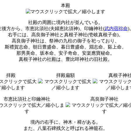
本殿
社殿の周囲に境内社が並んでいる。
左後方から、市恵比須社(夫婦恵比須神)、印鑰神社(
武内宿祢命
)
右手には、高良御子神社と真根子神社(壱岐真根子命)。
高良御子神社は、祭神の九柱の御子を祀っており、
斯禮賀志命、朝日豊盛命、暮日豊盛命、淵志命、谿上命、
那男美命、坂本命、安子奇命、安楽應寶秘命。
真根子神社の社殿は、豊比咩神社の旧社殿。
拝殿
拝殿扁額
真根子神
市恵比須社と印鑰神社
高良御子神社
境内の右手に、神木・樟がある。
また、八葉石碑残欠と呼ばれる神籠石。