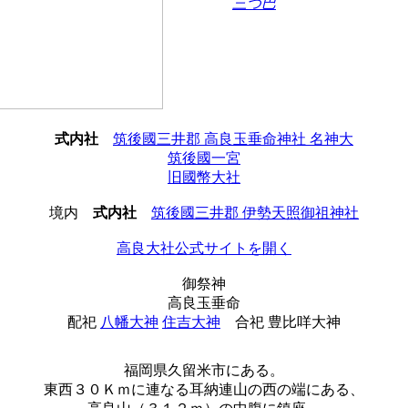
三つ巴
式内社
筑後國三井郡 高良玉垂命神社 名神大
筑後國一宮
旧國幣大社
境内
式内社
筑後國三井郡 伊勢天照御祖神社
高良大社公式サイトを開く
御祭神
高良玉垂命
配祀
八幡大神
住吉大神
合祀
豊比咩大神
福岡県久留米市にある。
東西３０Ｋｍに連なる耳納連山の西の端にある、