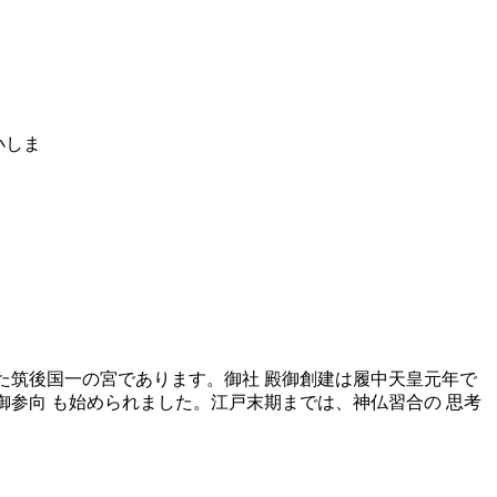
た筑後国一の宮であります。御社 殿御創建は履中天皇元年で
御参向 も始められました。江戸末期までは、神仏習合の 思考