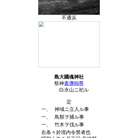
不通浜
島大國魂神社
祭神
素盞嗚尊
白水山ニ祀ル
定
一、
神域ニ立入ル事
一、
鳥類ヲ捕ル事
一、
竹木ヲ伐ル事
右条々於境内令禁者也