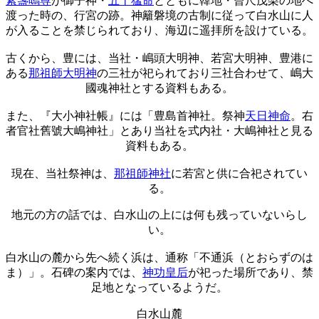
素盞嗚尊
が御子神・
五十猛命
とともに韓地・曾尺茂梨の地へ
渡った時の、行宮の跡。神籬磐境の古制に従って白水山に人
が入ることを禁じられており、海辺に遥拝所を設けている。
古くから、豊には、当社・嶋頭大明神、若宮大明神、豊港に
ある
那祖師大明神
の三社が祀られており三社合わせて、嶋大
國魂神社とする資料もある。
また、『大小神社帳』には「豊島首神社。祭神
天日神命
。右
者官社舊號大嶋神社」とあり当社を式内社・大嶋神社と見る
資料もある。
現在、当社祭神は、
那祖師神社
に若宮と供に合祀されてい
る。
地元の方の話では、白水山の上には何も残っていないらし
い。
白水山の麓から先へ続く浜は、通称「不通浜（とおらずのは
ま）」。石碑の案内では、
神功皇后
が祀った場所であり、禁
足地となっているようだ。
白水山麓