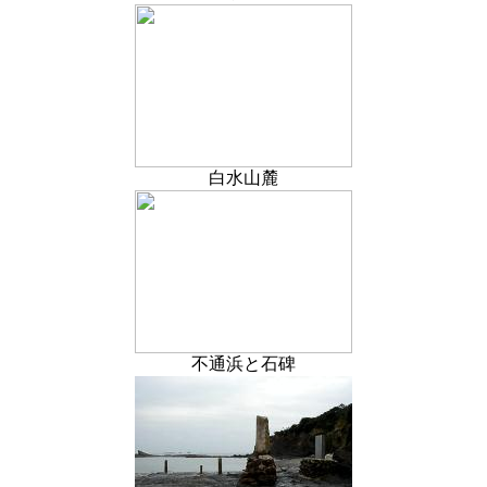
白水山麓
不通浜と石碑