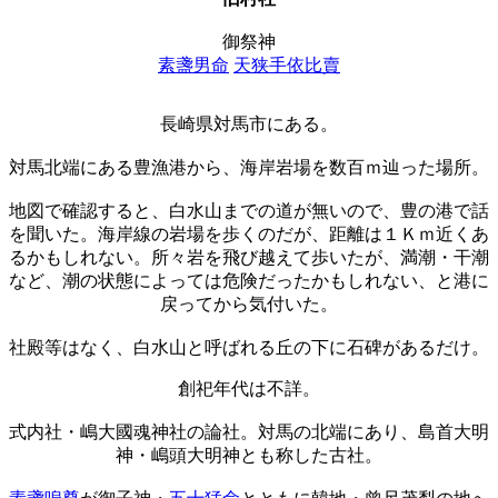
御祭神
素盞男命
天狭手依比賣
長崎県対馬市にある。
対馬北端にある豊漁港から、海岸岩場を数百ｍ辿った場所。
地図で確認すると、白水山までの道が無いので、豊の港で話
を聞いた。海岸線の岩場を歩くのだが、距離は１Ｋｍ近くあ
るかもしれない。所々岩を飛び越えて歩いたが、満潮・干潮
など、潮の状態によっては危険だったかもしれない、と港に
戻ってから気付いた。
社殿等はなく、白水山と呼ばれる丘の下に石碑があるだけ。
創祀年代は不詳。
式内社・嶋大國魂神社の論社。対馬の北端にあり、島首大明
神・嶋頭大明神とも称した古社。