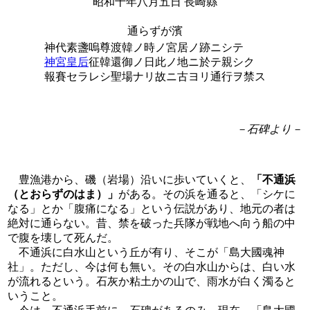
昭和十年八月五日 長崎縣
通らずが濱
神代素盞嗚尊渡韓ノ時ノ宮居ノ跡ニシテ
神宮皇后
征韓還御ノ日此ノ地ニ於テ親シク
報賽セラレシ聖場ナリ故ニ古ヨリ通行ヲ禁ス
－石碑より－
豊漁港から、磯（岩場）沿いに歩いていくと、
「不通浜
（とおらずのはま）」
がある。その浜を通ると、「シケに
なる」とか「腹痛になる」という伝説があり、地元の者は
絶対に通らない。昔、禁を破った兵隊が戦地へ向う船の中
で腹を壊して死んだ。
不通浜に白水山という丘が有り、そこが「島大國魂神
社」。ただし、今は何も無い。その白水山からは、白い水
が流れるという。石灰か粘土かの山で、雨水が白く濁ると
いうこと。