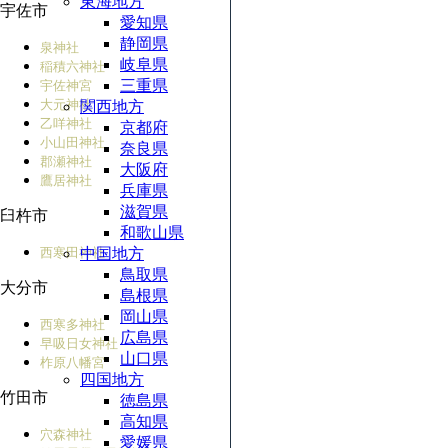
東海地方
宇佐市
愛知県
静岡県
泉神社
岐阜県
稲積六神社
三重県
宇佐神宮
大元神社
関西地方
乙咩神社
京都府
小山田神社
奈良県
郡瀬神社
大阪府
鷹居神社
兵庫県
滋賀県
臼杵市
和歌山県
西寒田神社
中国地方
鳥取県
大分市
島根県
岡山県
西寒多神社
広島県
早吸日女神社
山口県
柞原八幡宮
四国地方
竹田市
徳島県
高知県
穴森神社
愛媛県