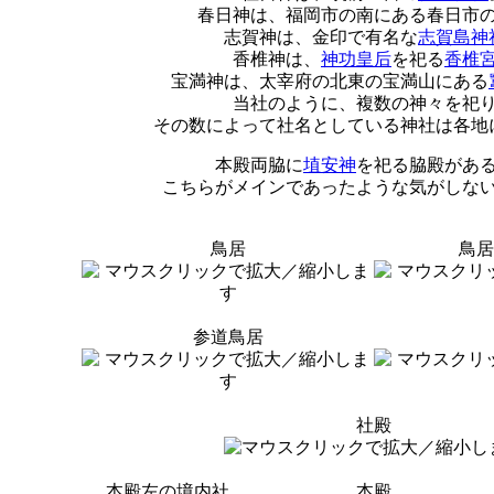
春日神は、福岡市の南にある春日市
志賀神は、金印で有名な
志賀島神
香椎神は、
神功皇后
を祀る
香椎
宝満神は、太宰府の北東の宝満山にある
当社のように、複数の神々を祀
その数によって社名としている神社は各地
本殿両脇に
埴安神
を祀る脇殿があ
こちらがメインであったような気がしな
鳥居
鳥居
参道鳥居
社殿
本殿左の境内社
本殿