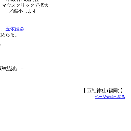
后
、
玉依姫命
めらる。
所
縣神社誌』－
【 五社神社 (福岡) 】
ページ先頭へ戻る