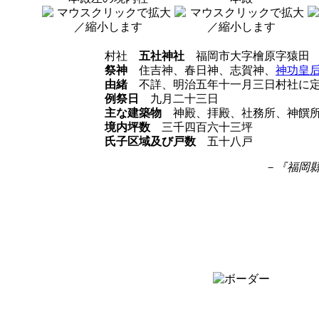
村社
五社神社
福岡市大字檜原字猿田
祭神
住吉神、春日神、志賀神、
神功皇
由緒
不詳、明治五年十一月三日村社に定
例祭日
九月二十三日
主な建築物
神殿、拝殿、社務所、神饌
境内坪数
三千四百六十三坪
氏子区域及び戸数
五十八戸
－『福岡