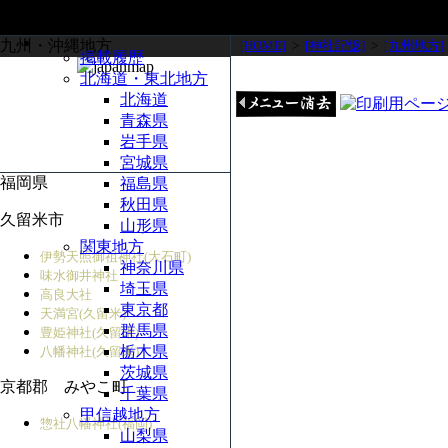
九州・沖縄地方
[HOME]
>
[神社記憶]
>
[九州地方]
掲載履歴
北海道・東北地方
北海道
青森県
岩手県
宮城県
福岡県
福島県
秋田県
久留米市
山形県
関東地方
伊勢天照御祖神社(大石町)
神奈川県
味水御井神社
埼玉県
高良大社
東京都
天満宮(久留米)
群馬県
豊姫神社(久留米)
栃木県
八幡神社(久留米)
茨城県
京都郡 みやこ町
千葉県
甲信越地方
惣社八幡神社(福岡)
山梨県