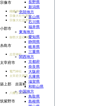
長野県
宗像市
新潟県
織幡神社
北陸地方
宗像大社中津宮
富山県
宗像大社辺津宮
石川県
福井県
小郡市
東海地方
愛知県
御勢大靈石神社
静岡県
糸島市
岐阜県
三重県
志登神社
関西地方
京都府
太宰府市
奈良県
竃門神社
大阪府
太宰府天満宮
兵庫県
滋賀県
築上郡 吉富町
和歌山県
中国地方
八幡古表神社
鳥取県
筑紫野市
島根県