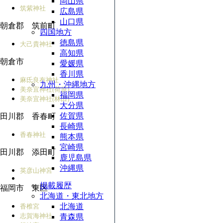
岡山県
筑紫神社
広島県
山口県
朝倉郡 筑前町
四国地方
徳島県
大己貴神社
高知県
朝倉市
愛媛県
香川県
麻氐良布神社
九州・沖縄地方
美奈宜神社(荷原)
福岡県
美奈宜神社(林田)
大分県
佐賀県
田川郡 香春町
長崎県
香春神社
熊本県
宮崎県
田川郡 添田町
鹿児島県
沖縄県
英彦山神宮
掲載履歴
福岡市 東区
北海道・東北地方
北海道
香椎宮
志賀海神社
青森県