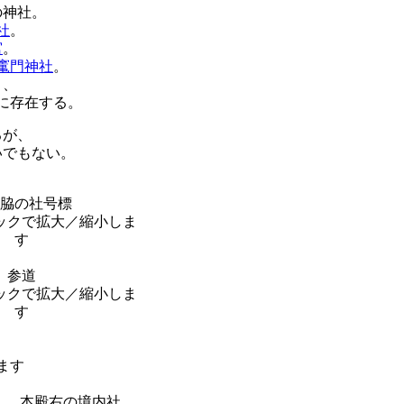
の神社。
社
。
宮
。
竃門神社
。
り、
に存在する。
るが、
いでもない。
脇の社号標
参道
本殿右の境内社