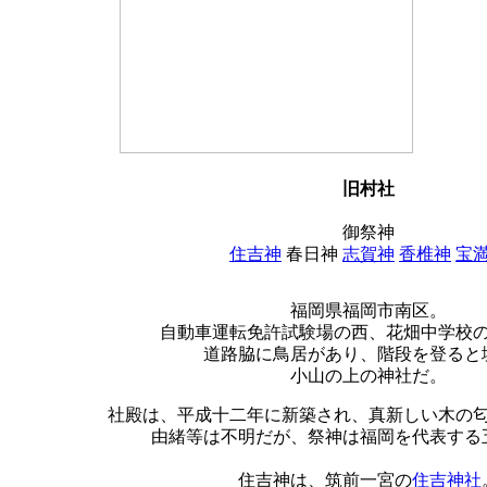
旧村社
御祭神
住吉神
春日神
志賀神
香椎神
宝
福岡県福岡市南区。
自動車運転免許試験場の西、花畑中学校
道路脇に鳥居があり、階段を登ると
小山の上の神社だ。
社殿は、平成十二年に新築され、真新しい木の
由緒等は不明だが、祭神は福岡を代表する
住吉神は、筑前一宮の
住吉神社