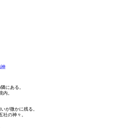
満神
の隣にある。
境内。
匂いが微かに残る。
五社の神々。
。