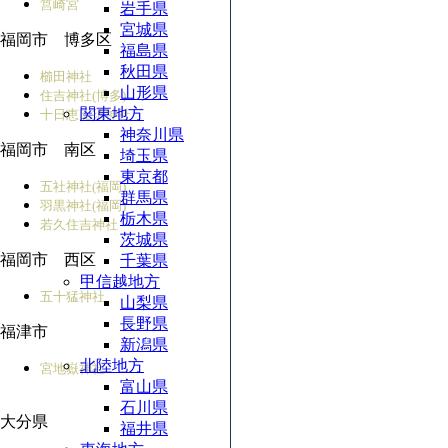
筥崎宮
岩手県
宮城県
福岡市 博多区
福島県
秋田県
櫛田神社
山形県
住吉神社(博多)
関東地方
十日恵比須神社
神奈川県
福岡市 南区
埼玉県
東京都
五社神社(福岡)
群馬県
羽黒神社(福岡)
栃木県
若久住吉神社
茨城県
福岡市 西区
千葉県
甲信越地方
五十猛神社
山梨県
長野県
福津市
新潟県
北陸地方
宮地嶽神社
富山県
石川県
大分県
福井県