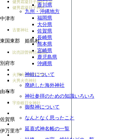
健男霜凝日子神社下宮
香川県
健男霜凝日子神社
九州・沖縄地方
福岡県
中津市
大分県
古要神社
佐賀県
長崎県
東国東郡 姫島村
熊本県
宮崎県
比売語曽神社(姫島)
鹿児島県
別府市
沖縄県
神紋について
火男火売神社下宮
火男火売神社
廃絶した海外神社
由布市
神社参拝のための知識いろいろ
宇奈岐日女神社
御祭神について
なんとなく思ったこと
佐賀県
延喜式神名帳の一覧
伊万里市