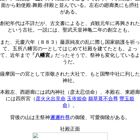
面から勅使殿-舞殿-拝殿と並んでいる。左右の廻廊奥にも摂社
がある。
創祀年代は不詳だが、古文書によると、貞観元年に再興された
という古社。一説には、聖武天皇神亀二年の創立とも。
また、元慶六年（８８３）藤原純友の乱に際し国家鎮護を祈っ
て、五所八幡宮の一としてはじめて社殿を建てたとも。よっ
て、近年まで
「八幡宮」
だったそうで、祭神も変化しているよ
うだ。
薩摩国一の宮として崇敬された大社で、もと国幣中社に列した
神社。
本殿左、西廻廊には武内神社（彦太忍信命）、本殿右、東廻廊
には四所宮（
彦火火出見命
玉依姫命
鵜草葺不合尊
豐玉姫
命
）。
背後の山は主祭神
邇邇杵尊
の御陵、可愛御陵がある。
社殿正面