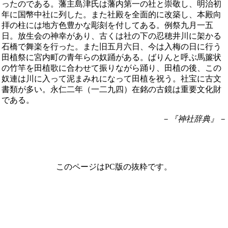
ったのである。藩主島津氏は藩内第一の社と崇敬し、明治初
年に国幣中社に列した。また社殿を全面的に改築し、本殿向
拝の柱には地方色豊かな彫刻を付してある。例祭九月一五
日。放生会の神幸があり、古くは社の下の忍穂井川に架かる
石橋で舞楽を行った。また旧五月六日、今は入梅の日に行う
田植祭に宮内町の青年らの奴踊がある。ばりんと呼ぶ馬簾状
の竹竿を田植歌に合わせて振りながら踊り、田植の後、この
奴連は川に入って泥まみれになって田植を祝う。社宝に古文
書類が多い。永仁二年（一二九四）在銘の古鏡は重要文化財
である。
－『神社辞典』－
このページはPC版の抜粋です。