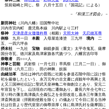
筑前箱崎と同じ。祭 八月十五日（『国花記』による）
－『和漢三才図会』－
新田神社
（川内八幡）旧国幣中社
川内市宮内町 鹿児島本線 川内駅より三粁
祭神
天津彦彦火瓊瓊杵尊
（相殿）
天照大神
天忍穂耳尊
例祭
九月一日
本殿
入母屋造漆塗 三九坪
境内
二
五、一四六坪余
摂未社
一九社
宝物
銅鏡参面（重文）太平寺鬼瓦、薩摩
国分寺瓦、徳川家及島津家旗各弐旒づつ、八幡宮吉印等
崇敬者
四○○○人
神事と芸能
武射祭（一月七日）早馬祭（三月二一日）、御
田植祭（六月二日）、田の神舞、奴振
由緒治革
当社は神代の昔既に社殿を参道石階中段に設け祭
祀を厳修したという。永万元年の古文書に貞観年中再興と見
え又三国神社伝記に聖武天皇神亀二年御創立とあり、安元二
年宣旨を下し、山頂現在の地に遷御あり。慶長六年仝七年に
至り時の藩主島津義久仝義弘之を全部改造し嘉永三年藩主島
津斎興改築（拝殿勅使殿を除く）の儀ありて今目に至る当神
社は往昔より歴代皇室の御尊崇厚く殊に島津氏封を薩摩国に