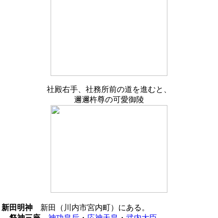
社殿右手、社務所前の道を進むと、
邇邇杵尊の可愛御陵
新田明神
新田（川内市宮内町）にある。
祭神三座
神功皇后
・
応神天皇
・
武内大臣