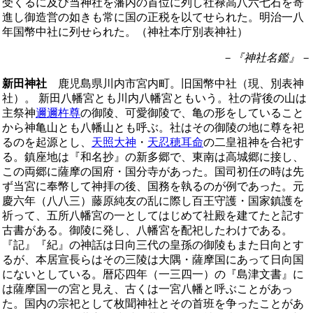
受くるに及び当神社を藩内の首位に列し社禄高八六七石を寄
進し御造営の如きも常に国の正税を以てせられた。明治一八
年国幣中社に列せられた。（神社本庁別表神社）
－『神社名鑑』－
新田神社
鹿児島県川内市宮内町。旧国幣中社（現、別表神
社）。 新田八幡宮とも川内八幡宮ともいう。社の背後の山は
主祭神
邇邇杵尊
の御陵、可愛御陵で、亀の形をしていること
から神亀山とも八幡山とも呼ぶ。社はその御陵の地に尊を祀
るのを起源とし、
天照大神
・
天忍穂耳命
の二皇祖神を合祀す
る。鎮座地は『和名抄』の新多郷で、東南は高城郷に接し、
この両郷に薩摩の国府・国分寺があった。国司初任の時は先
ず当宮に奉幣して神拝の後、国務を執るのが例であった。元
慶六年（八八三）藤原純友の乱に際し百王守護・国家鎮護を
祈って、五所八幡宮の一としてはじめて社殿を建てたと記す
古書がある。御陵に発し、八幡宮を配祀したわけである。
『記』『紀』の神話は日向三代の皇孫の御陵もまた日向とす
るが、本居宣長らはその三陵は大隅・薩摩国にあって日向国
にないとしている。暦応四年（一三四一）の『島津文書』に
は薩摩国一の宮と見え、古くは一宮八幡と呼ぶことがあっ
た。国内の宗祀として枚聞神社とその首班を争ったことがあ