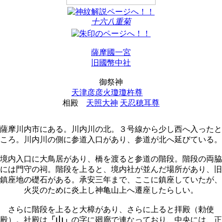
十六八重菊
薩摩國一宮
旧國幣中社
御祭神
天津彦彦火瓊瓊杵尊
相殿
天照大神
天忍穂耳尊
薩摩川内市にある。川内川の北。３号線から少し西へ入ったと
ころ。川内川の側に参道入口があり、参道が北へ延びている。
境内入口に大鳥居があり、橋を渡ると参道の階段。階段の両脇
には門守の祠。階段を上ると、境内社が並んだ場所があり、旧
鎮座地の礎石がある。承安三年まで、ここに鎮座していたが、
火災のために炎上し神亀山上へ遷座したらしい。
さらに階段を上ると大樟があり、さらに上ると拝殿（勅使
殿）。社殿は
「山」
の字に廻廊で連なっており、中央には、正