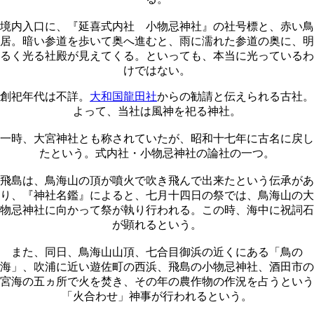
境内入口に、『延喜式内社 小物忌神社』の社号標と、赤い鳥
居。暗い参道を歩いて奥へ進むと、雨に濡れた参道の奥に、明
るく光る社殿が見えてくる。といっても、本当に光っているわ
けではない。
創祀年代は不詳。
大和国龍田社
からの勧請と伝えられる古社。
よって、当社は風神を祀る神社。
一時、大宮神社とも称されていたが、昭和十七年に古名に戻し
たという。式内社・小物忌神社の論社の一つ。
飛島は、鳥海山の頂が噴火で吹き飛んで出来たという伝承があ
り、『神社名鑑』によると、七月十四日の祭では、鳥海山の大
物忌神社に向かって祭が執り行われる。この時、海中に祝詞石
が顕れるという。
また、同日、鳥海山山頂、七合目御浜の近くにある「鳥の
海」、吹浦に近い遊佐町の西浜、飛島の小物忌神社、酒田市の
宮海の五ヵ所で火を焚き、その年の農作物の作況を占うという
「火合わせ」神事が行われるという。