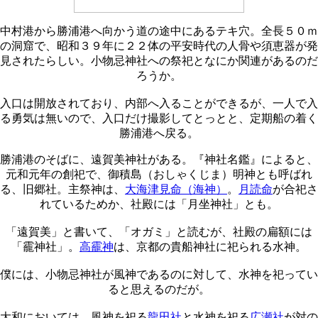
中村港から勝浦港へ向かう道の途中にあるテキ穴。全長５０ｍ
の洞窟で、昭和３９年に２２体の平安時代の人骨や須恵器が発
見されたらしい。小物忌神社への祭祀となにか関連があるのだ
ろうか。
入口は開放されており、内部へ入ることができるが、一人で入
る勇気は無いので、入口だけ撮影してとっとと、定期船の着く
勝浦港へ戻る。
勝浦港のそばに、遠賀美神社がある。『神社名鑑』によると、
元和元年の創祀で、御積島（おしゃくじま）明神とも呼ばれ
る、旧郷社。主祭神は、
大海津見命（海神）
。
月読命
が合祀さ
れているためか、社殿には「月坐神社」とも。
「遠賀美」と書いて、「オガミ」と読むが、社殿の扁額には
「靇神社」。
高靇神
は、京都の貴船神社に祀られる水神。
僕には、小物忌神社が風神であるのに対して、水神を祀ってい
ると思えるのだが。
大和においては、風神を祀る
龍田社
と水神を祀る
広瀬社
が対の