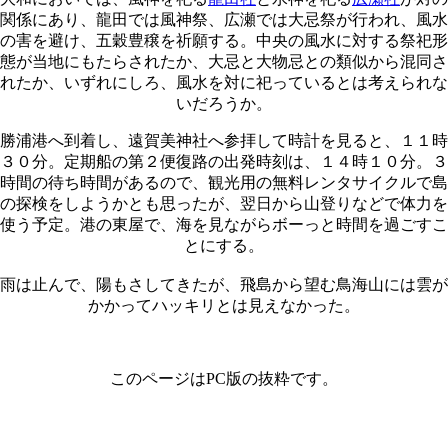
関係にあり、龍田では風神祭、広瀬では大忌祭が行われ、風水
の害を避け、五穀豊穣を祈願する。中央の風水に対する祭祀形
態が当地にもたらされたか、大忌と大物忌との類似から混同さ
れたか、いずれにしろ、風水を対に祀っているとは考えられな
いだろうか。
勝浦港へ到着し、遠賀美神社へ参拝して時計を見ると、１１時
３０分。定期船の第２便復路の出発時刻は、１４時１０分。３
時間の待ち時間があるので、観光用の無料レンタサイクルで島
の探検をしようかとも思ったが、翌日から山登りなどで体力を
使う予定。港の東屋で、海を見ながらボーっと時間を過ごすこ
とにする。
雨は止んで、陽もさしてきたが、飛島から望む鳥海山には雲が
かかってハッキリとは見えなかった。
このページはPC版の抜粋です。