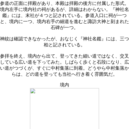
参道の正面に拝殿があり、本殿は拝殿の後方に付属した形式。
境内左手に境内社の祠があるが、詳細はわからない。『神社名
鑑』には、末社が４つと記されている。参道入口に祠が一つ
と、境内に一つ、境内右手の細道を進むと諏訪大神と刻まれた
石碑が一つ。
神紋は確認できなかったが、おなじく『神社名鑑』には、三つ
柏と記されている。
参拝を終え、境内から出て、登ってきた細い道ではなく、交叉
している広い道を下ってみた。しばらく歩くと石段になり、広
い道がつづくが、すぐに中村集落に到着。どうやら中村集落か
らは、どの道を登っても当社へ行き着く雰囲気だ。
境内