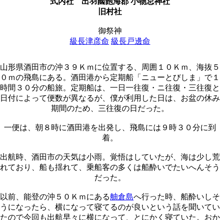
式内社
出羽國飽海郡 小物忌神社
旧村社
御祭神
級長津彦命
級長戸邊命
山形県酒田市の沖３９Ｋｍに位置する、周囲１０Ｋｍ、海抜５
０ｍの飛島にある。酒田港から定期船「ニューとびしま」で１
時間３０分の船旅。定期船は、一日一往復・ニ往復・三往復と
日付によって便数が異なるが、僕が利用した日は、お盆の休み
期間のため、三往復の日だった。
一便は、朝８時に酒田港を出発し、飛島には９時３０分に到
着。
出航時、酒田市の天気は小雨。覚悟はしていたが、海は少し荒
れており、船も揺れて、乗船客の多くは船酔いでたいへんそう
だった。
以前、能登の沖５０Ｋｍにある
舳倉島
へ行った時、船酔いしそ
うになったら、横になって寝てるのが良いという話を聞いてい
たので今回も出航早々に横になって、とにかく寝ていた。おか