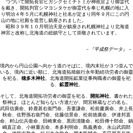
つづいて開拓長官ヒガシクセミチトミが神祇官より御霊代
を戴き、開拓判官シマヨシタケが御霊代を奉じ札幌の地に入
り明治４年５月に札幌神社と社名が定まり同年９月にこの円
山の地に社殿を造営し鎮座されました。
昭和３９年１０月明治天皇が鎮座され札幌神社より北海道
神宮と改称し北海道の総鎮守として崇敬されています。
－『平成祭データ』－
境内から円山公園へ向かう道のそばに、境内末社が３つ並んで
いる。境内に近い順に、北海道拓殖銀行永年勤続功労者の御靈
を祀る、
穂多木神社
。北海道開拓鉱業従事殉職者の御靈を祀
る、
鉱霊神社
。
そして、北海道開拓功労者の御霊を祀る、
開拓神社
。書かれた
祭神は、ほとんど知らない方達だが、間宮林蔵などの名も。
武田信廣命、鈴鹿甚右衞門命、吾妻謙命、松前慶廣命、井上長
秋命、佐野孫右衞門命、佐藤信景命、松前徳廣命、伊達邦直
命、村山伝兵衞命、田崎東命、黒田清隆命、松田傳十郎命、鍋
嶋直正命、小林重吉命、本多利明命、島義勇命、永山武四郎