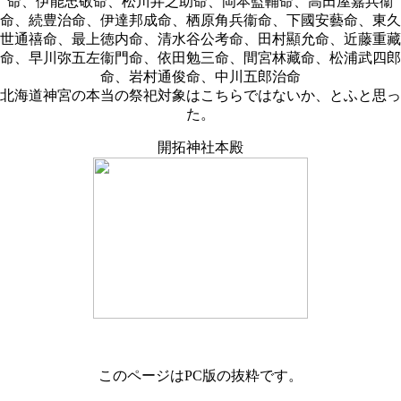
命、伊能忠敬命、松川弁之助命、岡本監輔命、高田屋嘉兵衞
命、続豊治命、伊達邦成命、栖原角兵衞命、下國安藝命、東久
世通禧命、最上徳内命、清水谷公考命、田村顯允命、近藤重藏
命、早川弥五左衞門命、依田勉三命、間宮林藏命、松浦武四郎
命、岩村通俊命、中川五郎治命
北海道神宮の本当の祭祀対象はこちらではないか、とふと思っ
た。
開拓神社本殿
このページはPC版の抜粋です。