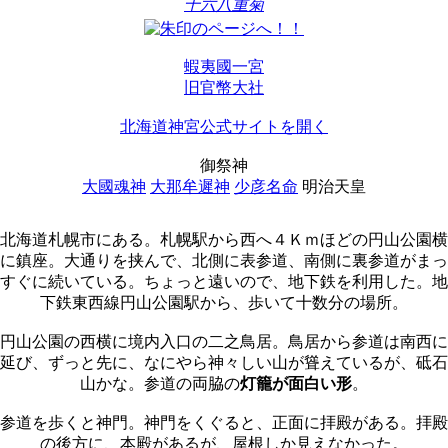
十六八重菊
蝦夷國一宮
旧官幣大社
北海道神宮公式サイトを開く
御祭神
大國魂神
大那牟遲神
少彦名命
明治天皇
北海道札幌市にある。札幌駅から西へ４Ｋｍほどの円山公園横
に鎮座。大通りを挟んで、北側に表参道、南側に裏参道がまっ
すぐに続いている。ちょっと遠いので、地下鉄を利用した。地
下鉄東西線円山公園駅から、歩いて十数分の場所。
円山公園の西横に境内入口の二之鳥居。鳥居から参道は南西に
延び、ずっと先に、なにやら神々しい山が聳えているが、砥石
山かな。参道の両脇の
灯籠が面白い形
。
参道を歩くと神門。神門をくぐると、正面に拝殿がある。拝殿
の後方に、本殿があるが、屋根しか見えなかった。