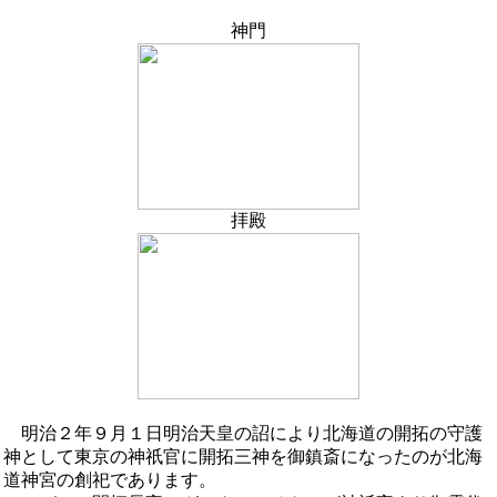
神門
拝殿
明治２年９月１日明治天皇の詔により北海道の開拓の守護
神として東京の神祇官に開拓三神を御鎮斎になったのが北海
道神宮の創祀であります。