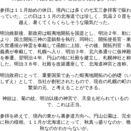
参拝は１１月始めの休日。境内には多くの七五三参拝客で賑わ
っていた。この日は１１月の北海道では珍しく、気温２０度を
越え、暑くてくらくらしそうな陽気だった。
明治維新後、新政府は蝦夷地開拓を国是とし、明治２年、勅に
より、国土開拓三神の霊鎮祭を執行。同時に、開拓使長官・東
久世通禧が神霊を奉戴して函館に上陸。その後、開拓判官・島
義勇が奉戴して、札幌へ入り、明治３年、北六条通りに仮神殿
を奉遷。翌明治４年、円山の地に社殿を建立し、札幌神社と称
した。明治３８年、社殿を改築遷座して、北海道神宮と改称。
明治政府にとって、重要国策であった蝦夷地開拓の心的礎（い
しずえ）として、当社が創祀されたもので、現在の札幌の町の
繁栄の元、と考えることができる。
神紋は、菊の紋。明治以後の神宮で、天皇も祀られているの
で、これは正当。
参拝を終えて、境内の東から裏参道方向へ。円山公園は、完全
に秋の様相。１１月が北海道にとって、秋真っ盛りなのか、晩
秋なのかわからないが。