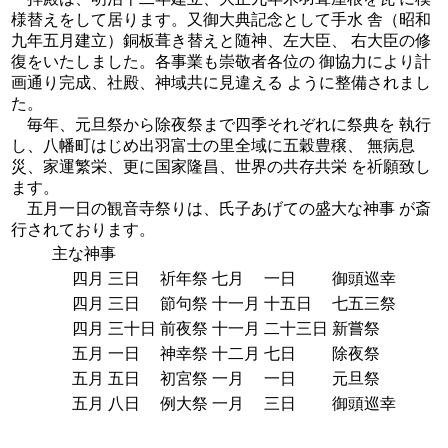
様替えをして居ります。又御大典記念として手水 舎（昭和
九年五月建立）銅板葺き替えと随神、左大臣、 右大臣の修
復をいたしました。各事業も崇敬者各位の 御協力により計
画通り完成、社殿、神域共に見違える ように整備されまし
た。
毎年、元旦祭から除夜祭まで四季それぞれに祭典を 執行
し、八幡町はじめ出羽富士の里全域に五穀豊穣、 無病息
災、家運繁栄、更に国家隆昌、世界の共存共栄 を祈願致し
ます。
五月一日の観音寺祭りは、氏子あげての盛大な神事 が斎
行されております。
主な神事
四月
三日
祈年祭
七月
一日
御頭巡幸
四月
三日
節句祭
十一月
十五日
七五三祭
四月
三十日
前夜祭
十一月
二十三日
新嘗祭
五月
一日
神幸祭
十二月
七日
除夜祭
五月
五日
初宮祭
一月
一日
元旦祭
五月
八日
例大祭
一月
三日
御頭巡幸