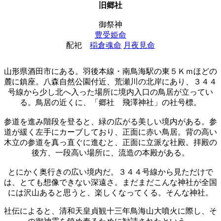
旧郷社
御祭神
豊受姫命
配祀
稲倉魂命
月夜見命
山形県酒田市にある。羽後本線・南鳥海駅の東５Ｋｍほどの
麓に鎮座。八森自然公園付近、荒瀬川の北岸にあり、３４４
号線から少し北へ入った場所に境内入口の鳥居が立ってい
る。鳥居の近くに、「郷社 飛澤神社」の社号標。
参道を進み階段を登ると、緑の広がる美しい境内がある。参
道が緩く左手にカーブしており、正面に赤い鳥居。背の高い
木立の参道を真っ直ぐに進むと、正面に立派な社殿。拝殿の
後方、一段高い場所に、流造の本殿がある。
とにかく奥行きの広い境内だ。３４４号線から見ただけで
は、とても想像できない深遠さ。まだまだこんな神社が全国
には沢山あると思うと、楽しくなってくる。そんな神社。
社伝によると、清和天皇貞観十三年鳥海山大噴火に際し、そ