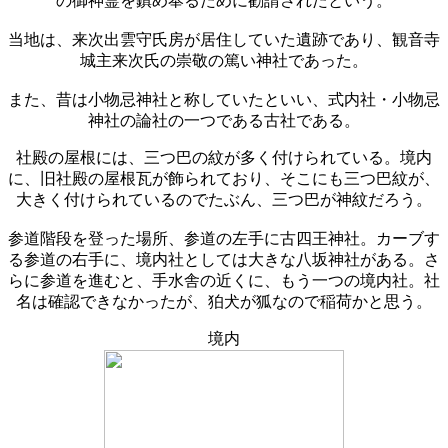
の御神霊を鎮め奉るために勧請されたという。
当地は、来次出雲守氏房が居住していた遺跡であり、観音寺
城主来次氏の崇敬の篤い神社であった。
また、昔は小物忌神社と称していたといい、式内社・小物忌
神社の論社の一つである古社である。
社殿の屋根には、三つ巴の紋が多く付けられている。境内
に、旧社殿の屋根瓦が飾られており、そこにも三つ巴紋が、
大きく付けられているのでたぶん、三つ巴が神紋だろう。
参道階段を登った場所、参道の左手に古四王神社。カーブす
る参道の右手に、境内社としては大きな八坂神社がある。さ
らに参道を進むと、手水舎の近くに、もう一つの境内社。社
名は確認できなかったが、狛犬が狐なので稲荷かと思う。
境内