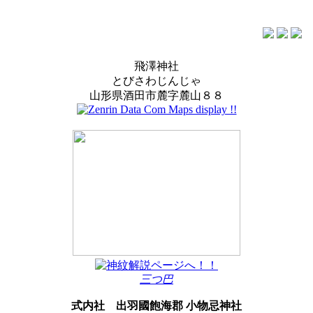
飛澤神社
とびさわじんじゃ
山形県酒田市麓字麓山８８
三つ巴
式内社
出羽國飽海郡 小物忌神社