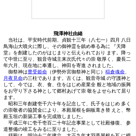
飛澤神社由緒
当社は、平安時代前期、貞観十三年（八七一）四月 八日
鳥海山大噴火に際し、その御神霊を鎮め奉る為に 『天降
堂』を創建したのがはじまりと伝えられており ます。降っ
て中世に至り、観音寺城主来次氏代々の崇 敬厚く、慶長二
年六月、現在地に奉遷し、神田を寄進 されました。
御祭神は
豊受姫命
（伊勢外宮御祭神と同じ）
稲倉魂命
、
月夜見命
の三柱であります。古くは、観音寺城 の守護神と
して、今では、衣、食、住をはじめ産業全 般と地域の振興
をお守り下さる神として郷村あげて崇 敬をよせられて居り
ます。
昭和三年創建壱千六十年を記念して、氏子をはじめ 多く
の崇敬者の協賛金により、本殿屋根を銅板葺き替 えと、幣
殿玉垣の新築工事を完成致しました。
平成三年に壱千壱百二十年記念事業として社殿修復、 参
道整備の竣工をみるに至りました。
拝殿は、明治十二年建立、大正九年木羽葺屋根を瓦 に模