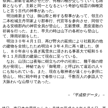
祭典に新穀を返納させたが、何種の種が交じっていても雑
穀とならず、主穀と同一となるという奇妙な稲霊の御種貸
しと言う古代の神事があった。
明治維新までは、御山祭と称する祭事があって、領主の
二本松城主丹羽家より郡奉行、代官等を参向させ、同領で
ある安積郡内の神官全員が登山し、五穀豊穣、悪疫退散の
祈祷を行った。また、早天の時は山下の各村から登山し
て、降雨祈願をした。
明治３０年４月１日、再び野火の延焼により社殿其の他
の建物を全焼したため明治４３年４月に再々建した。併
し、８０年余りを過ぎ風雪水に浸される事甚大で昭和５６
年１１月四度の建築にて現在に至っている。
なお、山頂には夜毎に樹立ちの中の社前に、幾千個の燈
光が発現し、神秘であり「御竜燈」と呼ばれて遠近の人々
にも知られている。また、現在も敬神者が遠くから参拝に
登山し、特に戦中時まで春祭りには、千数百人の参詣人で
大賑わいな山祭りであった。
－『平成祭データ』－