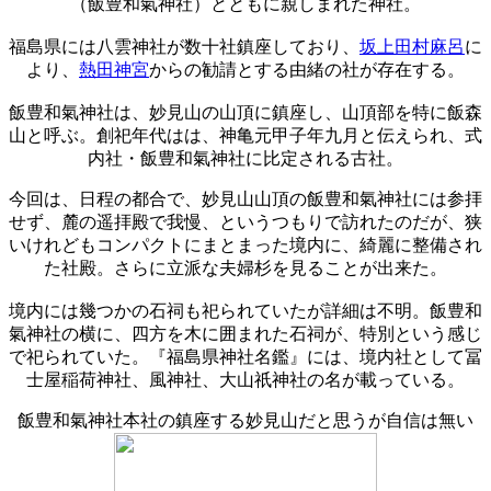
（飯豊和氣神社）とともに親しまれた神社。
福島県には八雲神社が数十社鎮座しており、
坂上田村麻呂
に
より、
熱田神宮
からの勧請とする由緒の社が存在する。
飯豊和氣神社は、妙見山の山頂に鎮座し、山頂部を特に飯森
山と呼ぶ。創祀年代はは、神亀元甲子年九月と伝えられ、式
内社・飯豊和氣神社に比定される古社。
今回は、日程の都合で、妙見山山頂の飯豊和氣神社には参拝
せず、麓の遥拝殿で
我慢
、というつもりで訪れたのだが、狭
いけれどもコンパクトにまとまった境内に、綺麗に整備され
た社殿。さらに立派な夫婦杉を見ることが出来た。
境内には幾つかの石祠も祀られていたが詳細は不明。飯豊和
氣神社の横に、四方を木に囲まれた石祠が、特別という感じ
で祀られていた。『福島県神社名鑑』には、境内社として冨
士屋稲荷神社、風神社、大山祇神社の名が載っている。
飯豊和氣神社本社の鎮座する妙見山だと思うが自信は無い