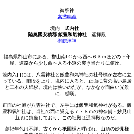
御祭神
素盞嗚命
境内
式内社
陸奥國安積郡 飯豊和氣神社
遥拝殿
御饌津神
福島県郡山市にある。郡山南I.C.から西へ６Ｋｍほどの下守
屋。道路から少し西へ入る小道の突き当たりに鎮座。
境内入口には、八雲神社と飯豊和氣神社の社号標が左右に立
っている。階段を上り、境内に入ると、正面に背の高い鳥居
と二本の夫婦杉。境内は狭いのだが、なかなか面白い光景
に、感嘆。
正面の社殿が八雲神社で、左手には飯豊和氣神社がある。飯
豊和氣神社は、当社の西に聳える７７８ｍの神奈備・妙見山
山頂に鎮座しており、この社殿は遥拝殿なのだ。
創祀年代は不詳。古くから祇園様と呼ばれ、山頂の妙見様