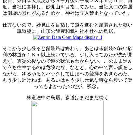
後日、東日本大震災から３ヶ月後の平成２３年６月５日、再
度、当社に参拝し、妙見山を目指してみた。当社入口の鳥居
は倒壊の恐れがあるためか、神社は立入禁止となっていた。
仕方ないので、妙見山を目指して道を進むと舗装された狭い
車道脇に、山頂の飯豊和氣神社本社への鳥居。
そこから少し登ると舗装路は終わり、あとは未舗装の狭い砂
利の林道が１Ｋｍ以上続いている。少し入ってみたが先が見
えず、震災の後なので道の状況もわからない。このまま進ん
で立ち往生するのは危険だな、などと、心の中で言い訳をし
ながら、ゆるゆるとバックして山頂への登拝をあきらめた。
もう少し近ければ、あるいはもう少し元気な時なら歩いて登
ってもよかったのだが。残念。
林道途中の鳥居。参道はまだまだ続く