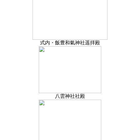
式内・飯豊和氣神社遥拝殿
八雲神社社殿