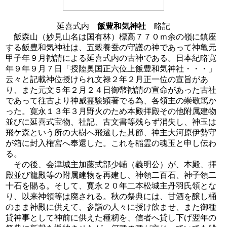
延喜式内
飯豊和気神社
略記
飯森山（妙見山名は国有林）標高７７０ｍ余の嶺に鎮座
する飯豊和気神社は、五穀養蚕の守護の神であって神亀元
甲子年９月勧請による延喜式内の古神である。日本紀略寛
年９年９月７日「授陸奥国正六位上飯豊和気神社・・・」
云々と記載神位授けられ文禄２年２月正一位の宣旨があ
り、また元文５年２月２４日御幣勧請の宣命があった古社
であって往古より神威霊験顕著でる為、各領主の崇敬篤か
った。寛永１３年３月野火のため本殿拝殿その他附属建物
並びに延喜式宝物、社記、古文書等残らず消失し、神玉は
飛ケ森という所の大樹へ飛遷した其節、神主大河原伊勢守
が箱に封入権宮へ奉還した。これを稲霊の魂玉と申し伝わ
る。
その後、会津城主加藤式部少輔（義明公）が、本殿、拝
殿並び籠殿等の附属建物を再建し、神領二百石、神子領二
十石を賜る。そして、寛永２０年二本松城主丹羽氏領とな
り、以来神領等は廃される。秋の祭典には、甘酒を醸し桶
のまま神殿に供えて、参詣の人々に授け飲ませ、また御種
貸神事として神前に供えた種籾を、信者へ貸し下げ翌年の