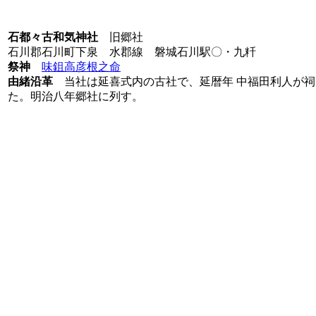
石都々古和気神社
旧郷社
石川郡石川町下泉 水郡線 磐城石川駅〇・九粁
祭神
味鉏高彦根之命
由緒沿革
当社は延喜式内の古社で、延暦年 中福田利人が祠
た。明治八年郷社に列す。