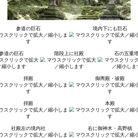
参道の巨石
境内下にも巨石
参道の巨石
階段上に社殿
石の五重
拝殿
御輿殿・祓殿
拝殿
本殿
社殿左の境内社
右に御神木・高野槙