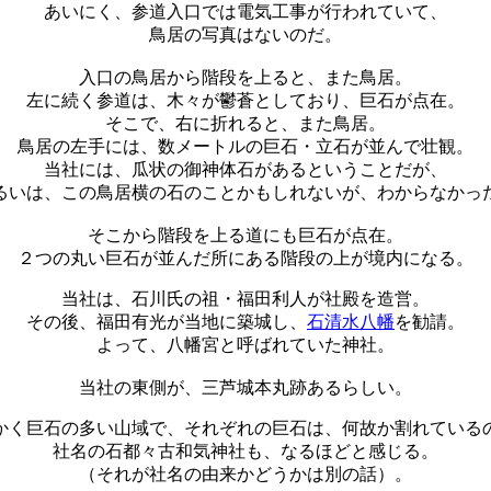
あいにく、参道入口では電気工事が行われていて、
鳥居の写真はないのだ。
入口の鳥居から階段を上ると、また鳥居。
左に続く参道は、木々が鬱蒼としており、巨石が点在。
そこで、右に折れると、また鳥居。
鳥居の左手には、数メートルの巨石・立石が並んで壮観。
当社には、瓜状の御神体石があるということだが、
るいは、この鳥居横の石のことかもしれないが、わからなかっ
そこから階段を上る道にも巨石が点在。
２つの丸い巨石が並んだ所にある階段の上が境内になる。
当社は、石川氏の祖・福田利人が社殿を造営。
その後、福田有光が当地に築城し、
石清水八幡
を勧請。
よって、八幡宮と呼ばれていた神社。
当社の東側が、三芦城本丸跡あるらしい。
かく巨石の多い山域で、それぞれの巨石は、何故か割れている
社名の石都々古和気神社も、なるほどと感じる。
（それが社名の由来かどうかは別の話）。