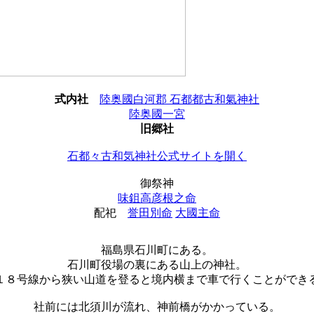
式内社
陸奥國白河郡 石都都古和氣神社
陸奥國一宮
旧郷社
石都々古和気神社公式サイトを開く
御祭神
味鉏高彦根之命
配祀
誉田別命
大國主命
福島県石川町にある。
石川町役場の裏にある山上の神社。
１８号線から狭い山道を登ると境内横まで車で行くことができ
社前には北須川が流れ、神前橋がかかっている。