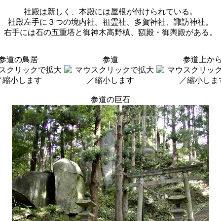
社殿は新しく、本殿には屋根が付けられている。
社殿左手に３つの境内社。祖霊社、多賀神社、諏訪神社。
右手には石の五重塔と御神木高野槙、額殿・御輿殿がある。
参道の鳥居
参道
参道上か
参道の巨石