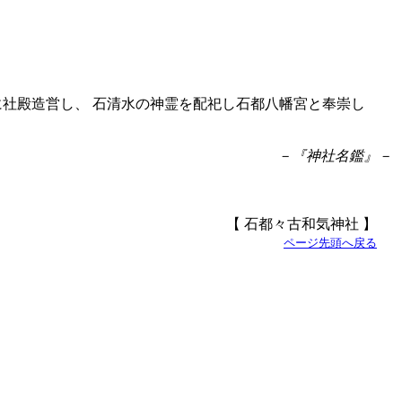
社殿造営し、 石清水の神霊を配祀し石都八幡宮と奉崇し
－『神社名鑑』－
【 石都々古和気神社 】
ページ先頭へ戻る