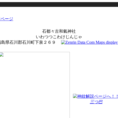
石都々古和氣神社
いわつつこわけじんじゃ
福島県石川郡石川町下泉２６９
三つ巴