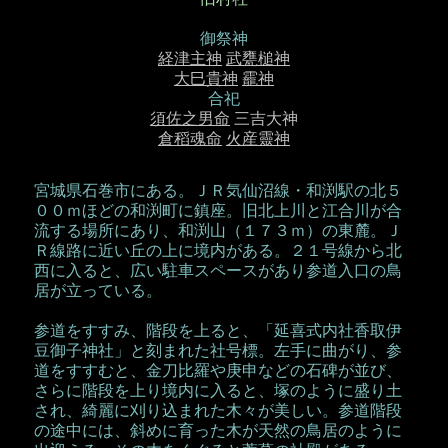
御祭神
経津主神
武甕槌神
大巳貴神
靇神
合祀
須佐之男命
三吉大神
倉稻魂命
火産靈神
宮城県石巻市にある。ＪＲ気仙沼線・和渕駅の北５
００ｍほどの和渕町に鎮座。旧北上川と江合川が合
流する場所にあり、和渕山（１７３ｍ）の東麓。Ｊ
Ｒ線路に近い丘の上に境内がある。２１号線から北
西に入ると、広い駐車スペースがあり参道入口の鳥
居が立っている。
参道をすすみ、階段を上ると、「延喜式内社香取伊
豆御子神社」と刻まれた社号標。左手に曲がり、参
道をすすむと、金刀比羅や庚申などの石碑が並び、
さらに階段を上り境内に入ると、塚のように盛り土
され、綺麗に刈り込まれた木々が美しい。参道階段
の途中には、斜めに育った木が天然の鳥居のように