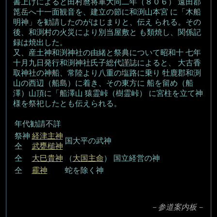
書上げによると田村麿将軍大同二年（８０６） 遠田郡
箆岳へ十一面観音を、建立の節に和渕山本宮 に「木船
明神」を勧請したのがはじまりと、伝え られる。その
後、和渕村の火災により別当屋敷と も類焼し、関係記
録は焼出した。
又、産土神和渕神社の由緒と祭典について昭和十 七年
十月九日発行和渕神社氏子総代謹誌によると、 大古香
取神社の神船、常陸より八重の塩路に乗り 牡鹿郡和渕
山の西辺（船島）に着き、その東方に 船を留め（船
澤）山頂に「船澤山 猿霊峠（樹霊峠） に宮柱を立て神
様を祭祀したとも伝えられる。
年代勧請不詳
祭神
経津主神
国大平の武神
仝
武甕槌神
仝
大巳貴神
（
大国主命
） 国立経営の神
仝
靇神
蛇を除く神
－参道案内板－