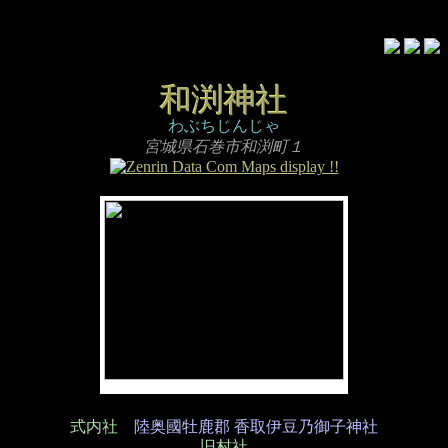
和渕神社
わぶちじんじゃ
宮城県石巻市和渕町１
式内社
陸奥國牡鹿郡 香取伊豆乃御子神社
旧村社