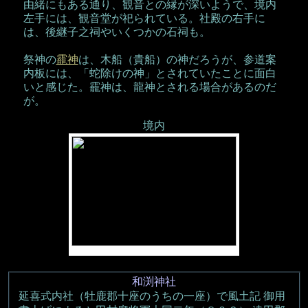
由緒にもある通り、観音との縁が深いようで、境内
左手には、観音堂が祀られている。社殿の右手に
は、後継子之祠やいくつかの石祠も。
祭神の
靇神
は、木船（貴船）の神だろうが、参道案
内板には、「蛇除けの神」とされていたことに面白
いと感じた。靇神は、龍神とされる場合があるのだ
が。
境内
和渕神社
延喜式内社（牡鹿郡十座のうちの一座）で風土記 御用