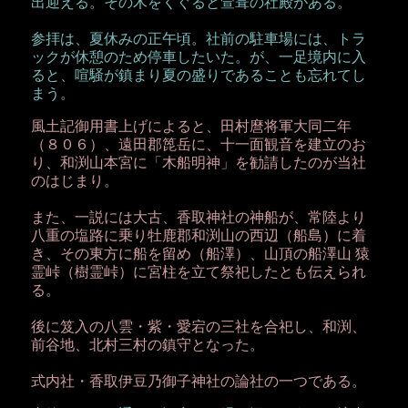
出迎える。その木をくぐると萱葺の社殿がある。
参拝は、夏休みの正午頃。社前の駐車場には、トラ
ックが休憩のため停車したいた。が、一足境内に入
ると、喧騒が鎮まり夏の盛りであることも忘れてし
まう。
風土記御用書上げによると、田村麿将軍大同二年
（８０６）、遠田郡箆岳に、十一面観音を建立のお
り、和渕山本宮に「木船明神」を勧請したのが当社
のはじまり。
また、一説には大古、香取神社の神船が、常陸より
八重の塩路に乗り牡鹿郡和渕山の西辺（船島）に着
き、その東方に船を留め（船澤）、山頂の船澤山 猿
霊峠（樹霊峠）に宮柱を立て祭祀したとも伝えられ
る。
後に笈入の八雲・紫・愛宕の三社を合祀し、和渕、
前谷地、北村三村の鎮守となった。
式内社・香取伊豆乃御子神社の論社の一つである。