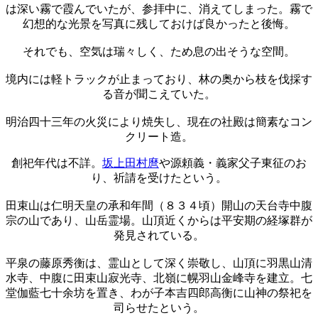
は深い霧で霞んでいたが、参拝中に、消えてしまった。霧で
幻想的な光景を写真に残しておけば良かったと後悔。
それでも、空気は瑞々しく、ため息の出そうな空間。
境内には軽トラックが止まっており、林の奥から枝を伐採す
る音が聞こえていた。
明治四十三年の火災により焼失し、現在の社殿は簡素なコン
クリート造。
創祀年代は不詳。
坂上田村麿
や源頼義・義家父子東征のお
り、祈請を受けたという。
田束山は仁明天皇の承和年間（８３４頃）開山の天台寺中腹
宗の山であり、山岳霊場。山頂近くからは平安期の経塚群が
発見されている。
平泉の藤原秀衡は、霊山として深く崇敬し、山頂に羽黒山清
水寺、中腹に田束山寂光寺、北嶺に幌羽山金峰寺を建立。七
堂伽藍七十余坊を置き、わが子本吉四郎高衡に山神の祭祀を
司らせたという。