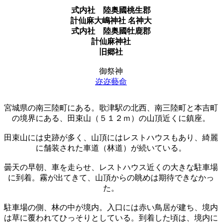
式内社
陸奥國桃生郡
計仙麻大嶋神社 名神大
式内社
陸奥國牡鹿郡
計仙麻神社
旧郷社
御祭神
迩迩藝命
宮城県の南三陸町にある。歌津駅の北西、南三陸町と本吉町
の境界にある、田束山（５１２ｍ）の山頂近くに鎮座。
田束山には史跡が多く、山頂にはレストハウスもあり、綺麗
に舗装された車道（林道）が続いている。
曇天の早朝、車を走らせ、レストハウス近くの大きな駐車場
に到着。霧が出てきて、山頂からの眺めは期待できなかっ
た。
駐車場の側、林の中が境内。入口には赤い鳥居が建ち、境内
は草に覆われてひっそりとしている。到着した頃は、境内に