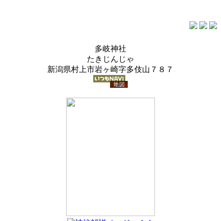
多岐神社
たきじんじゃ
新潟県村上市岩ヶ崎字多伎山７８７