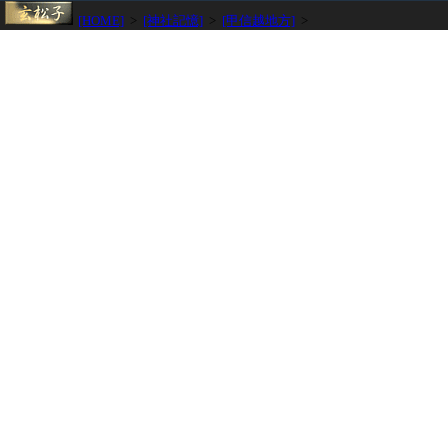
[HOME]
>
[神社記憶]
>
[甲信越地方]
>