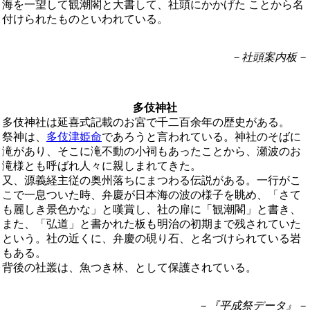
海を一望して観潮閣と大書して、社頭にかかげた ことから名
付けられたものといわれている。
－社頭案内板－
多伎神社
多伎神社は延喜式記載のお宮で千二百余年の歴史がある。
祭神は、
多伎津姫命
であろうと言われている。神社のそばに
滝があり、そこに滝不動の小祠もあったことから、瀬波のお
滝様とも呼ばれ人々に親しまれてきた。
又、源義経主従の奥州落ちにまつわる伝説がある。一行がこ
こで一息ついた時、弁慶が日本海の波の様子を眺め、「さて
も麗しき景色かな」と嘆賞し、社の扉に「観潮閣」と書き、
また、「弘道」と書かれた板も明治の初期まで残されていた
という。社の近くに、弁慶の硯り石、と名づけられている岩
もある。
背後の社叢は、魚つき林、として保護されている。
－『平成祭データ』－