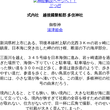
三つ巴
式内社
越後國磐船郡 多伎神社
御祭神
湍津姫命
新潟県村上市にある。羽後本線村上駅の北西３Ｋｍの岩ヶ崎に
鎮座。日本海に突き出した岬の付け根、断崖の下の海岸部分。
三面川を越え、３４５号線を日本海側に進み、岩ヶ崎遺跡を過
ぎた場所で、海側へ下りていくと駐車場。駐車場から、海に沿
った狭い道を３００ｍほど歩く。参道は遊歩道のようで、歩き
やすい道だ。参道を歩くと、赤い鳥居が見えてくる。鳥居の手
前には、小さな瀧が海へ潅いでいる。この瀧が、多岐神社の社
号の由来だろう。
境内に入ると、とても狭い。狭い境内に、大きな社殿が海に面
して立っている。境内が狭すぎて社殿の全容を移すための距離
が取れない。仕方がないので、目一杯に広角で撮影。そのせい
で社殿が大きく歪んでしまった。