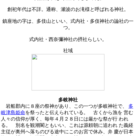
創祀年代は不詳。通称、瀬波のお滝様と呼ばれる神社。
鎮座地の字は、多伎山といい、式内社・多伎神社の論社の一
つ。
式内社・西奈彌神社の摂社らしい。
社域
多岐神社
岩船郡内に８座の祭神があり、この一つが多岐神社で、
多
岐津島姫命
を祭ったと伝えられている。 古くから漁を 営む
人々の信仰が厚く、毎年４月２８日には厳かな祭が行 われ
る。 別名を観潮閣ともいい、これは源頼朝に追われ た義経
主従が奥州へ落ちのびる途中にこのお宮で休み、弁 慶が日本