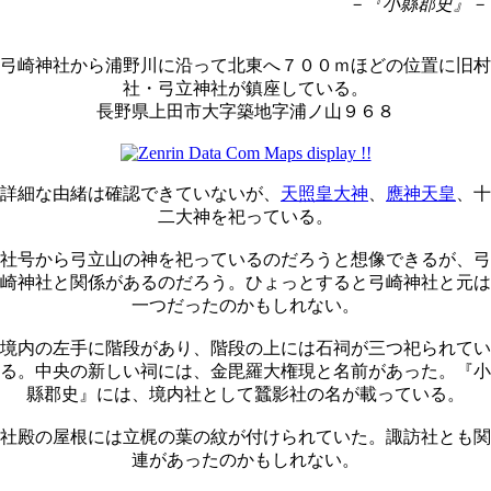
－『小縣郡史』－
弓崎神社から浦野川に沿って北東へ７００ｍほどの位置に旧村
社・弓立神社が鎮座している。
長野県上田市大字築地字浦ノ山９６８
詳細な由緒は確認できていないが、
天照皇大神
、
應神天皇
、十
二大神を祀っている。
社号から弓立山の神を祀っているのだろうと想像できるが、弓
崎神社と関係があるのだろう。ひょっとすると弓崎神社と元は
一つだったのかもしれない。
境内の左手に階段があり、階段の上には石祠が三つ祀られてい
る。中央の新しい祠には、金毘羅大権現と名前があった。『小
縣郡史』には、境内社として蠶影社の名が載っている。
社殿の屋根には立梶の葉の紋が付けられていた。諏訪社とも関
連があったのかもしれない。