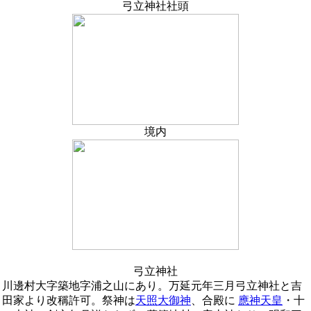
弓立神社社頭
境内
弓立神社
川邊村大字築地字浦之山にあり。万延元年三月弓立神社と吉
田家より改稱許可。祭神は
天照大御神
、合殿に
應神天皇
・十