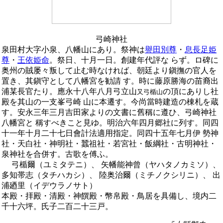
弓崎神社
泉田村大字小泉、八幡山にあり。祭神は
譽田別尊
・
息長足姫
尊
・
王依姫命
。祭日、十月一日。創建年代評な らず。ロ碑に
奥州の賊屡々叛して止む時なければ、朝廷より鎭撫の官人を
置き、其鎭守として八幡宮を勧請 す。時に藤原勝海の苗裔出
浦某長官たり。應永十八年八月弓立山
の頂にありし社
又弓楯山
殿を其山の一支峯弓崎 山に本遷す。今尚當時建造の棟札を蔵
す。安永三年三月吉田家よりの文書に舊稱に遵ひ、弓崎神社
八幡宮と 稱すべきこと見ゆ。明治六年四月郷社に列す。同四
十一年十月二十七日會計法適用指定。同四十五年七月伊 勢神
社・天白社・神明社・蠶祖社・若宮社・飯綱社・古明神社・
泉神社を合併す。古歌を傅ふ。
弓楯爾（ユミタテニ）、 矢幡能神曾（ヤハタノカミソ）、
多知帯志（タチハカシ）、 陸奥治爾（ミチノクシリニ）、 出
浦廼里（イデウラノサト）
本殿・拝殿・清殿・神饌殿・幣帛殿・鳥居を具備し、境内二
千十六坪。氏子二百二十三戸。