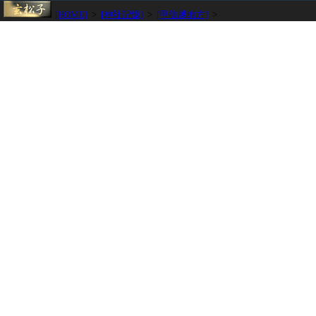
[HOME]
>
[神社記憶]
>
[甲信越地方]
>