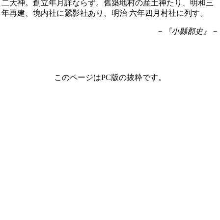
二大神。創立年月詳ならず。舊築地村の産土神たり、明和三
年再建、境内社に蠶影社あり、明治 六年四月村社に列す。
－『小縣郡史』－
このページはPC版の抜粋です。