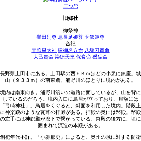
三つ巴
旧郷社
御祭神
譽田別尊
息長足姫尊
玉依姫尊
合祀
天照皇大神
建御名方命
八坂刀賣命
大己貴命
崇徳天皇
保食命
磯猛命
長野県上田市にある。上田駅の西６Ｋｍほどの小泉に鎮座。城
山（９３３ｍ）の南東麓、浦野川のほとりに境内がある。
境内は南東向き。浦野川沿いの道路に面しているが、山を背に
しているのだろう。境内入口に鳥居が立っており、扁額には
「弓崎神社」。鳥居をくぐると、斜面を利用した境内。階段上
に神楽殿のような瓦葺の拝殿がある。拝殿の奥には幣殿。幣殿
の左手には神饌殿が廊下で繋がっている。幣殿の後方に、垣に
囲まれて流造の本殿がある。
創祀年代不詳。『小縣郡史』によると、奥州の賊に対する防衛