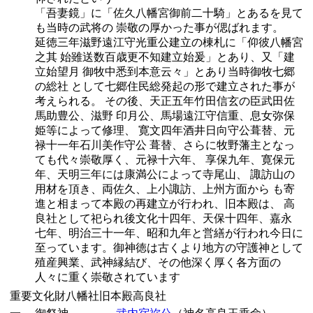
「吾妻鏡」に「佐久八幡宮御前二十騎」とあるを見て
も当時の武将の 崇敬の厚かった事が偲ばれます。
延徳三年滋野遠江守光重公建立の棟札に「仰彼八幡宮
之其 始雖送数百歳更不知建立始爰」とあり、又「建
立始望月 御牧中悉到本意云々」とあり当時御牧七郷
の総社 として七郷住民総発起の形で建立された事が
考えられる。 その後、天正五年竹田信玄の臣武田佐
馬助豊公、滋野 印月公、馬場遠江守信重、息女弥保
姫等によって修理、 寛文四年酒井日向守公葺替、元
禄十一年石川美作守公 葺替、さらに牧野藩主となっ
ても代々崇敬厚く、元禄十六年、 享保九年、寛保元
年、天明三年には康満公によって寺尾山、 諏訪山の
用材を頂き、両佐久、上小諏訪、上州方面から も寄
進と相まって本殿の再建立が行われ、旧本殿は、 高
良社として祀られ後文化十四年、天保十四年、嘉永
七年、明治三十一年、昭和九年と営繕が行われ今日に
至っています。御神徳は古くより地方の守護神として
殖産興業、武神縁結び、その他深く厚く各方面の
人々に重く崇敬されています
重要文化財八幡社旧本殿高良社