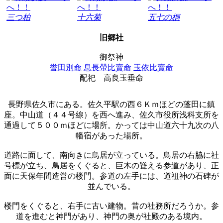
三つ柏
十六菊
五七の桐
旧郷社
御祭神
誉田別命
息長帶比賣命
玉依比賣命
配祀
高良玉垂命
長野県佐久市にある。佐久平駅の西６Ｋｍほどの蓬田に鎮
座。中山道（４４号線）を西へ進み、佐久市役所浅科支所を
通過して５００ｍほどに場所。かっては中山道六十九次の八
幡宿があった場所。
道路に面して、南向きに鳥居が立っている。鳥居の右脇に社
号標が立ち、鳥居をくぐると、巨木の聳える参道があり、正
面に天保年間造営の楼門。参道の左手には、道祖神の石碑が
並んでいる。
楼門をくぐると、右手に古い建物。昔の社務所だろうか。参
道を進むと神門があり、神門の奥が社殿のある境内。