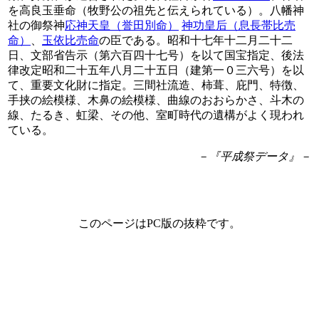
を高良玉垂命（牧野公の祖先と伝えられている）。八幡神
社の御祭神
応神天皇（誉田別命）
神功皇后（息長帯比売
命）
、
玉依比売命
の臣である。昭和十七年十二月二十二
日、文部省告示（第六百四十七号）を以て国宝指定、後法
律改定昭和二十五年八月二十五日（建第一０三六号）を以
て、重要文化財に指定。三間社流造、柿葺、庇門、特徴、
手挟の絵模様、木鼻の絵模様、曲線のおおらかさ、斗木の
線、たるき、虹梁、その他、室町時代の遺構がよく現われ
ている。
－『平成祭データ』－
このページはPC版の抜粋です。