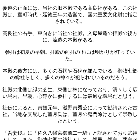
参道の正面には、当社の旧本殿である高良社がある。この社
殿は、室町時代・延徳三年の造営で、国の重要文化財に指定
されている。
高良社の右手、東向きに当社の社殿。入母屋造の拝殿の後方
に、流造の本殿がある。
参拝は初夏の早朝。拝殿の向拝の下には明かりが灯ってい
た。
本殿の後方には、多くの石祠や石碑が並んでいる。御牧七郷
の総社らしく、多くの神々が祀られているのだろう。
社殿の北側は緑の芝生。東側は林になっており、清々しく広
い境内。早朝、心静かに参拝するには最適な環境だと思う。
社伝によると、貞観元年、滋野貞秀公によって勧請された古
社。当地を支配した望月氏は、望月の鬼門除けとして崇敬し
たという。
『吾妻鏡』に「佐久八幡宮御前二十騎」と記されており武神
として、また、御牧七郷の総社として、領民、領主、藩主か