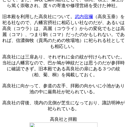
ら篤く崇敬され、度々の寄進や修理営繕を受けた神社。
旧本殿を利用した高良社について。
武内宿禰
（高良玉垂）を
祀る社なので、八幡宮摂社に相応しい社なのだが、あるいは
高良（コウラ）は、高麗（コウライ）からの変化でもとは高
麗（コマ）、つまり駒（コマ）だったのかもしれない。であ
れば、信濃御牧（貢馬のための牧場地）に祀られる社として
も相応しい。
高良社には三扉あり、それぞれに金の紋が付けられていた。
当社は八幡宮なので、巴か鳩が神紋だとは思うのだが参拝時
に確認できず。旧本殿である高良社の扉にある３つの紋
（柏、菊、桐）を掲載しておく。
高良社に向かって、参道の左手、拝殿の向かいに小池があり
池の中に厳島社が祀られている。
高良社の背後、境内の北側が芝生になっており、諏訪明神が
祀られている。
高良社と拝殿