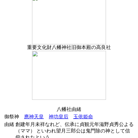
重要文化財八幡神社旧御本殿の高良社
八幡社由緒
御祭神
應神天皇
神功皇后
玉依姫命
由緒
創建年月未祥なれど、伝承に貞観元年滋野貞秀公よる
（ママ） といわれ望月三郎公は鬼門除の神として信
仰されたという