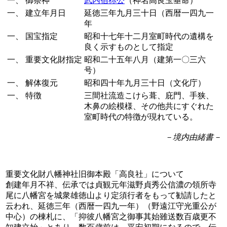
一、
御祭神
武内宿祢公
（神名高良玉垂命）
一、
建立年月日
延徳三年九月三十日（西暦一四九一
年
一、
国宝指定
昭和十七年十二月室町時代の遺構を
良く示すものとして指定
一、
重要文化財指定
昭和二十五年八月（建第一〇三六
号）
一、
解体復元
昭和四十年九月三十日（文化庁）
一、
特徴
三間社流造こけら葺、庇門、手狭、
木鼻の絵模様、その他共にすぐれた
室町時代の特徴が現れている。
－境内由緒書－
重要文化財八幡神社旧御本殿「高良社」について
創建年月不祥、伝承では貞観元年滋野貞秀公信濃の領所寺
尾に八幡宮を城衆雄徳山より定須行者をもって勧請したと
云われ、延徳三年（西暦一四九一年）（野遠江守光重公が
中心）の棟札に、「抑彼八幡宮之御事其始雖送数百歳更不