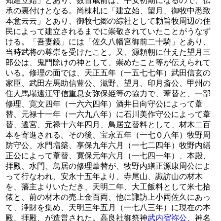
知建立始」とあり、数百歳前は、平安初期になるので、伝
承の裏付けとなる。尚棟札に「建立始、望月、御牧中悉致
本意云云」とあり、御牧七郷の綜社として勅旨牧周辺の住
民によって建立されるまでに崇敬されていたことがうなず
ける。「吾妻鏡」には「佐久八幡宮御前二十騎」とあり、
当時武将の尊崇を受けたこと。又、源頼朝に仕えた望月三
郎公は、鬼門除けの神として、崇めたこと等が伝えられて
いる。修理の面では、天正五年（一五七七年）武田信玄の
家臣、武田左馬助信豊公、滋野、望月、印月斎公、甲州の
住人馬場遠江守信重息女弥保姫等の協力で、葦替と、一部
修理、寛文四年（一六六四年）酒井日向守公によって葦
替、元禄十一年（一六九八年）に石川美作守公によって葦
替、遷宮、元禄十六年四月、鳥居立替料として、材木二百
本を寄進される。その後、宝永五年（一七０八年）牧野周
防守公、水門増築、享保九年六月（一七二四年）牧野内繕
正公によって葦替、寛保元年六月（一七四一年）、本殿、
拝殿、水門、鳥居の修理葦替が、牧野内繕正源康周公によ
って行なわれ、安永十五年より、寺尾山、諏訪山の材木
を、藩主よりいただき、天明二年、大工飯料として米七拾
俵と、前の材木の売上金百両、他に諏訪上小両佐久にあっ
て、浄財を集め、天明三年五月（一七八三年）に現在の本
殿、拝殿、が造営された。高良社御祭神
武内宿祢公
、神名