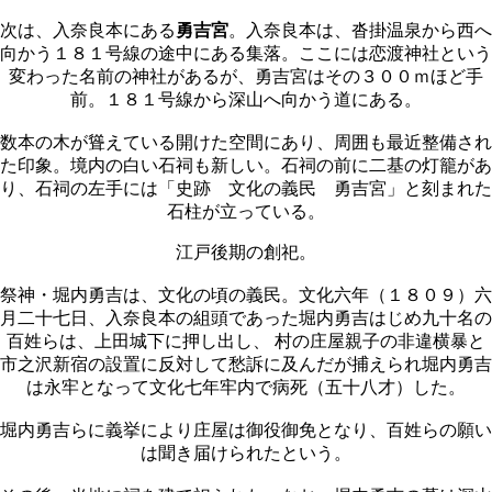
次は、入奈良本にある
勇吉宮
。入奈良本は、沓掛温泉から西へ
向かう１８１号線の途中にある集落。ここには恋渡神社という
変わった名前の神社があるが、勇吉宮はその３００ｍほど手
前。１８１号線から深山へ向かう道にある。
数本の木が聳えている開けた空間にあり、周囲も最近整備され
た印象。境内の白い石祠も新しい。石祠の前に二基の灯籠があ
り、石祠の左手には「史跡 文化の義民 勇吉宮」と刻まれた
石柱が立っている。
江戸後期の創祀。
祭神・堀内勇吉は、文化の頃の義民。文化六年（１８０９）六
月二十七日、入奈良本の組頭であった堀内勇吉はじめ九十名の
百姓らは、上田城下に押し出し、 村の庄屋親子の非違横暴と
市之沢新宿の設置に反対して愁訴に及んだが捕えられ堀内勇吉
は永牢となって文化七年牢内で病死（五十八才）した。
堀内勇吉らに義挙により庄屋は御役御免となり、百姓らの願い
は聞き届けられたという。