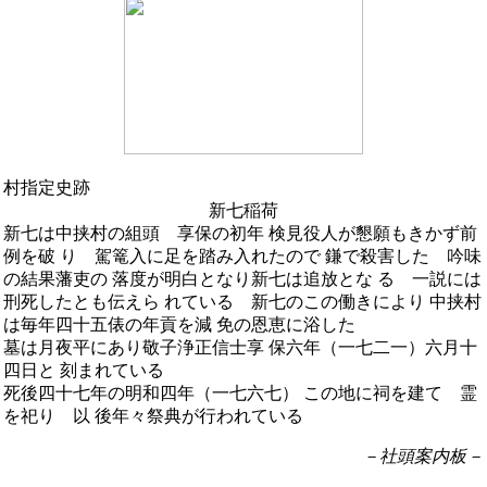
村指定史跡
新七稲荷
新七は中挟村の組頭 享保の初年 検見役人が懇願もきかず前
例を破 り 駕篭入に足を踏み入れたので 鎌で殺害した 吟味
の結果藩吏の 落度が明白となり新七は追放とな る 一説には
刑死したとも伝えら れている 新七のこの働きにより 中挟村
は毎年四十五俵の年貢を減 免の恩恵に浴した
墓は月夜平にあり敬子浄正信士享 保六年（一七二一）六月十
四日と 刻まれている
死後四十七年の明和四年（一七六七） この地に祠を建てゝ霊
を祀り 以 後年々祭典が行われている
－社頭案内板－