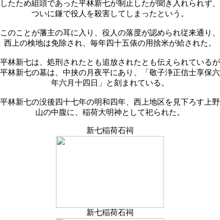
したため組頭であった平林新七が制止したが聞き入れられず、
ついに鎌で役人を殺害してしまったという。
このことが藩主の耳に入り、役人の落度が認められ従来通り、
西上の検地は免除され、毎年四十五俵の用捨米が給された。
平林新七は、処刑されたとも追放されたとも伝えられているが
平林新七の墓は、中挟の月夜平にあり、「敬子浄正信士享保六
年六月十四日」と刻まれている。
平林新七の没後四十七年の明和四年、西上地区を見下ろす上野
山の中腹に、稲荷大明神として祀られた。
新七稲荷石祠
新七稲荷石祠