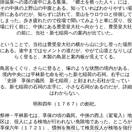
掛温泉への道の途中にある集落。『郷土を救った人々』には、
その中挟の上野山の中腹とある。知っていればわかりやすい場
所にあるのだが、知らずに訪れて、里山をウロウロと徘徊して
しまった。歩き疲れたので役場で聞いてみようと車に戻り、役
場に行く前に、中挟にある豊受皇大社へ向かうと、豊受皇大社
の前に、当社・新七稲荷への案内が出ていた。
ということで、当社は豊受皇大社の横から山に少し登った場所
にある。途中まではセメントの道だが、やがて山道となりしば
らく登ると、木製の鳥居と案内板が見えてくる。
鳥居をくぐり、さらに登ると、塚のような状態の境内がある。
境内中央には平林新七命を祀った新七稲荷の石祠。右手には
「史跡 享保の義民 新七稲荷」と刻まれた石柱が立ってい
る。新七稲荷の石祠の左手に、小さな石祠があるのだが、詳細
はわからない。
明和四年（１７６７）の創祀。
祭神・平林新七は、享保の頃の義民。中挟の西上（駕篭入）地
区は、役人による検地が行われない免除地であった。ところが
享保六年（１７２１）、慣例を無視して検見役人が検地を強行