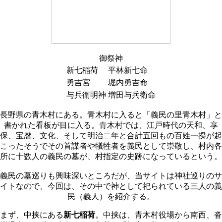
御祭神
新七稲荷
平林新七命
勇吉宮
堀内勇吉命
与兵衛明神
増田与兵衛命
長野県の青木村にある。青木村に入ると「義民の里青木村」と
書かれた看板が目に入る。青木村では、江戸時代の天和、享
保、宝暦、文化、そして明治二年と合計五回もの百姓一揆が起
こったそうでその首謀者や犠牲者を義民として崇敬し、村内各
所に十数人の義民の墓が、村指定の史跡になっているという。
義民の墓巡りも興味深いところだが、当サイトは神社巡りのサ
イトなので、今回は、その中で神として祀られている三人の義
民（義人）を紹介する。
まず、中挟にある
新七稲荷
。中挟は、青木村役場から南西、沓