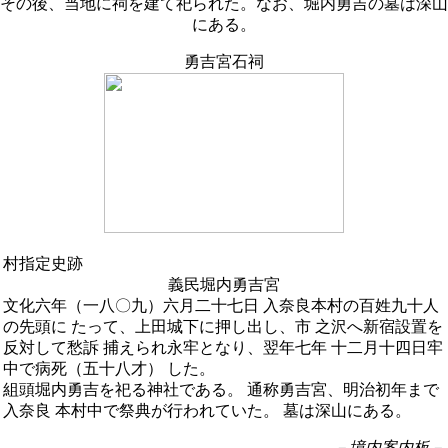
その後、当地に祠を建て祀られた。なお、堀内勇吉の墓は深山
にある。
勇吉宮石祠
村指定史跡
義民堀内勇吉宮
文化六年（一八〇九）六月二十七日 入奈良本村の百姓九十人
の先頭に たって、上田城下に押し出し、市 之沢へ新宿設置を
反対して愁訴 捕えられ永牢となり、翌年七年 十二月十四日牢
中で病死（五十八才） した。
組頭堀内勇吉を祀る神社である。 通称勇吉宮、明治初年まで
入奈良 本村中で祭典が行われていた。 墓は深山にある。
－境内案内板－