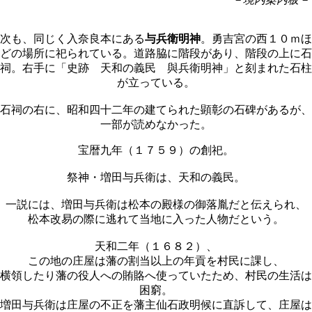
次も、同じく入奈良本にある
与兵衛明神
。勇吉宮の西１０ｍほ
どの場所に祀られている。道路脇に階段があり、階段の上に石
祠。右手に「史跡 天和の義民 與兵衛明神」と刻まれた石柱
が立っている。
石祠の右に、昭和四十二年の建てられた顕彰の石碑があるが、
一部が読めなかった。
宝暦九年（１７５９）の創祀。
祭神・増田与兵衛は、天和の義民。
一説には、増田与兵衛は松本の殿様の御落胤だと伝えられ、
松本改易の際に逃れて当地に入った人物だという。
天和二年（１６８２）、
この地の庄屋は藩の割当以上の年貢を村民に課し、
横領したり藩の役人への賄賂へ使っていたため、村民の生活は
困窮。
増田与兵衛は庄屋の不正を藩主仙石政明候に直訴して、庄屋は