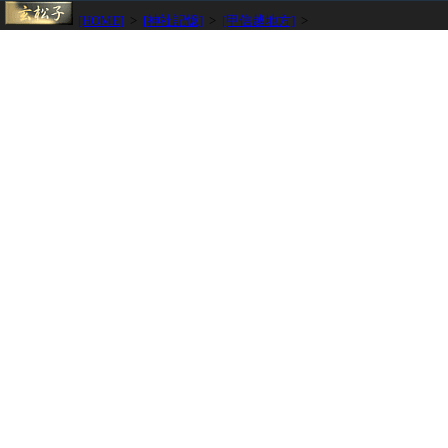
[HOME]
>
[神社記憶]
>
[甲信越地方]
>