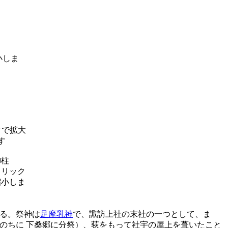
御柱
る。祭神は
足摩乳神
で、諏訪上社の末社の一つとして、ま
のちに 下桑郷に分祭）、荻をもって社宇の屋上を葺いたこと