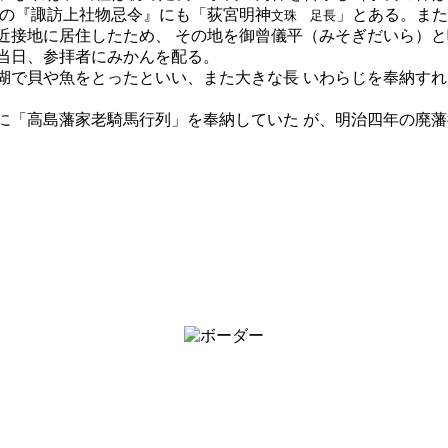
）の『諏訪上社物忌令』にも「荻宮明神
」とある。また
文珠 足長
近接地に居住したため、 その地を御曾儀平（みそぎだいら）
当日、参拝者にみかんを配る。
で貝や魚をとったといい、また大きな長 いわらじを奉納すれ
「高島藩家老騎馬行列」を奉納していた が、明治四年の廃藩