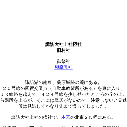
諏訪大社上社摂社
旧村社
御祭神
脚摩乳神
諏訪湖の南東、桑原城跡の麓にある。
２０号線の四賀交叉点（自動車教習所がある）を東に入り、
ＪＲ線路を越えて、４２４号線を少し登ったところの丘の上。
ら階段を上るが、そこには鳥居がないので、注意しないと見逃
僕は見逃してかなり先まで登ってしまった。
諏訪大社上社の摂社で、
本宮
の北東２Ｋ程にある。