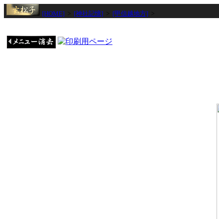
[HOME]
>
[神社記憶]
>
[甲信越地方]
>