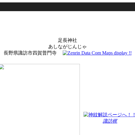
足長神社
あしながじんじゃ
長野県諏訪市四賀普門寺
諏訪梶