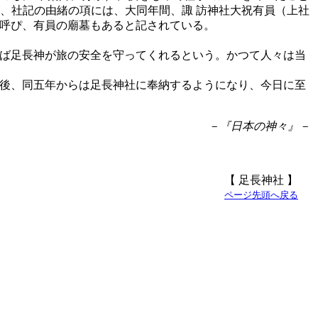
、社記の由緒の項には、大同年間、諏 訪神社大祝有員（上社
と呼ぴ、有員の廟墓もあると記されている。
ば足長神が旅の安全を守ってくれるという。かつて人々は当
後、同五年からは足長神社に奉納するようになり、今日に至
－『日本の神々』－
【 足長神社 】
ページ先頭へ戻る