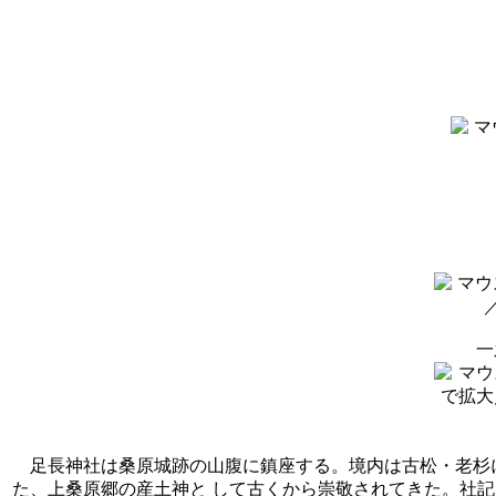
一
足長神社は桑原城跡の山腹に鎮座する。境内は古松・老杉に
た、上桑原郷の産土神と して古くから崇敬されてきた。社