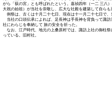
がら「荻の宮」とも呼ばれたという。嘉禎四年（一二 三八
大祝の始祖）が当社を崇敬し、広大な社殿を建築して自らも
例祭は、古くは十月二十七日、現在は十一月二十七日で、
当社の口頭伝承によれば、足長神は手長神を背負って諏訪湖
社にわらじを奉納して 旅の安全を祈った。
なお、江戸時代、地元の上桑原村では、諏訪上社の御柱祭に
っている。旧村社。