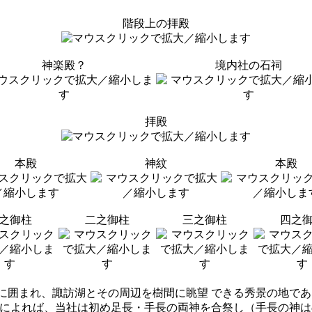
階段上の拝殿
神楽殿？
境内社の石祠
拝殿
本殿
神紋
本殿
之御柱
二之御柱
三之御柱
四之
囲まれ、諏訪湖とその周辺を樹間に眺望 できる秀景の地であ
記によれば、当社は初め足長・手長の両神を合祭し（手長の神は