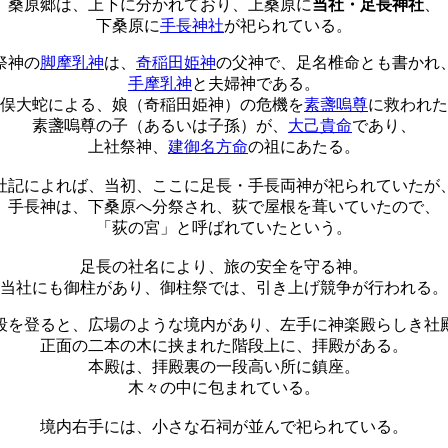
桑原郷は、上下に分かれており、上桑原に
当社・足長神社
、
下桑原に
手長神社
が祀られている。
祭神の
脚摩乳神
は、
奇稲田姫神
の父神で、足名椎命とも書かれ
手摩乳神
と夫婦神である。
俣大蛇による、娘（奇稲田姫神）の危機を
素盞嗚尊
に救われた
素盞嗚尊の子（あるいは子孫）が、
大己貴命
であり、
上社祭神、
建御名方命
の祖にあたる。
社記によれば、当初、ここに足長・手長両神が祀られていたが
手長神は、下桑原へ分祭され、荻で屋根を葺いていたので、
「荻の宮」と呼ばれていたという。
足長の社名により、旅の安全を守る神。
当社にも御柱があり、御柱祭では、引き上げ競争が行われる。
段を登ると、広場のような境内があり、左手に神楽殿らしき社
正面の二本の木に挟まれた階段上に、拝殿がある。
本殿は、拝殿裏の一段高い所に鎮座。
木々の中に包まれている。
境内右手には、小さな石祠が並んで祀られている。