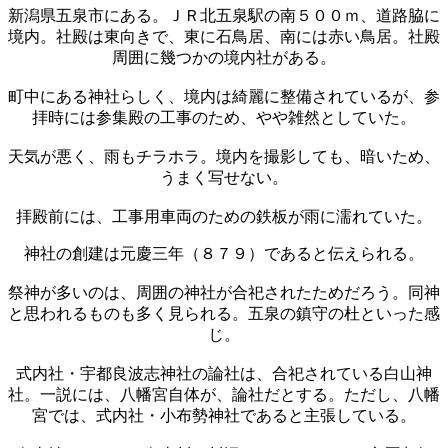
新潟県五泉市にある。ＪＲ北五泉駅の南５００ｍ、道路脇に
境内。社殿は東向きで、東に石鳥居、南には赤い鳥居。社殿
周囲に幾つかの境内社がある。
町中にある神社らしく、境内は綺麗に整備されているが、参
拝時には参集殿の工事のため、やや雑然としていた。
天気が悪く、雨もチラホラ。境内を撮影しても、暗いため、
うまく写せない。
拝殿前には、工事用車両のための鉄板が雨に濡れていた。
神社の創建は元慶三年（８７９）であると伝えられる。
祭神が多いのは、周囲の神社が合祀されたためだろう。同神
と思われるものも多く見られる。五泉の鎮守の杜といった感
じ。
式内社・宇都良波志神社の論社は、合祀されている白山神
社。一説には、八幡宮自体が、論社だとする。ただし、八幡
宮では、式内社・小布勢神社であると主張している。