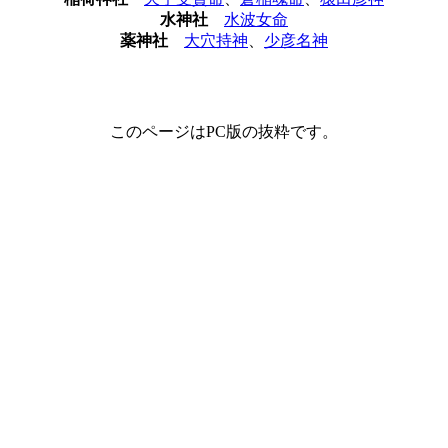
水神社
水波女命
薬神社
大穴持神
、
少彦名神
このページはPC版の抜粋です。