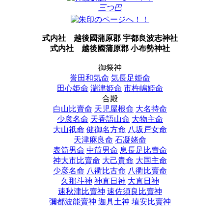
三つ巴
式内社
越後國蒲原郡 宇都良波志神社
式内社
越後國蒲原郡 小布勢神社
御祭神
誉田和気命
気長足姫命
田心姫命
湍津姫命
市杵嶋姫命
合殿
白山比賣命
天児屋根命
大名持命
少彦名命
天香語山命
大物主命
大山祇命
健御名方命
八坂戸女命
天津麻良命
石凝姥命
表筒男命
中筒男命
息長足比賣命
神大市比賣命
大己貴命
大国主命
少彦名命
八衢比古命
八衢比賣命
久那斗神
神直日神
大直日神
速秋津比賣神
速佐須良比賣神
彌都波能賣神
迦具土神
埴安比賣神