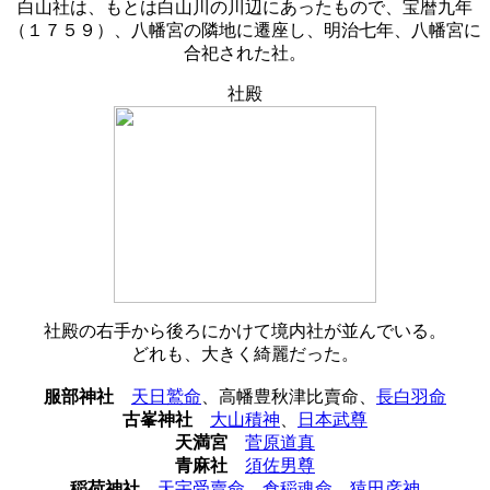
白山社は、もとは白山川の川辺にあったもので、宝暦九年
（１７５９）、八幡宮の隣地に遷座し、明治七年、八幡宮に
合祀された社。
社殿
社殿の右手から後ろにかけて境内社が並んでいる。
どれも、大きく綺麗だった。
服部神社
天日鷲命
、
高幡豊秋津比賣命
、
長白羽命
古峯神社
大山積神
、
日本武尊
天満宮
菅原道真
青麻社
須佐男尊
稲荷神社
天宇受賣命
、
倉稲魂命
、
猿田彦神