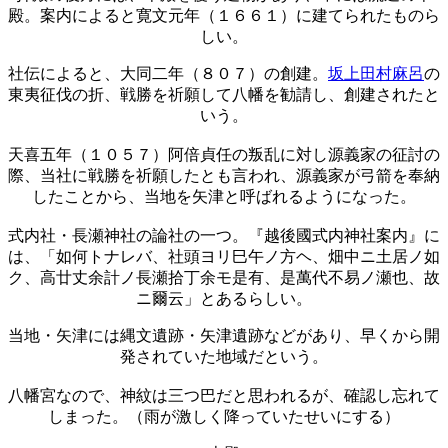
殿。案内によると寛文元年（１６６１）に建てられたものら
しい。
社伝によると、大同二年（８０７）の創建。
坂上田村麻呂
の
東夷征伐の折、戦勝を祈願して八幡を勧請し、創建されたと
いう。
天喜五年（１０５７）阿倍貞任の叛乱に対し源義家の征討の
際、当社に戦勝を祈願したとも言われ、源義家が弓箭を奉納
したことから、当地を矢津と呼ばれるようになった。
式内社・長瀬神社の論社の一つ。『越後國式内神社案内』に
は、「如何トナレバ、社頭ヨリ巳午ノ方ヘ、畑中ニ土居ノ如
ク、高廿丈余計ノ長瀬拾丁余モ是有、是萬代不易ノ瀬也、故
ニ爾云」とあるらしい。
当地・矢津には縄文遺跡・矢津遺跡などがあり、早くから開
発されていた地域だという。
八幡宮なので、神紋は三つ巴だと思われるが、確認し忘れて
しまった。（雨が激しく降っていたせいにする）