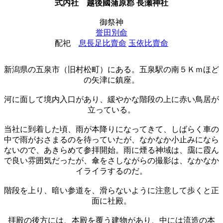
式内社
越後國蒲原郡 長瀬神社
御祭神
誉田別命
配祀
息長足比賣命
玉依比賣命
新潟県の五泉市（旧村松町）にある。五泉駅の南５Ｋｍほど
の矢津に鎮座。
河に面して境内入口があり、緩やかな階段の上に赤い鳥居が
立っている。
当社に到着した頃、雨が本降りになってきて、しばらく車の
中で雨がおさまるのを待っていたが、なかなか小止みになら
ないので、あきらめて参拝開始。雨に煙る神域は、靄に霞ん
で良い雰囲気だったが、傘をさしながらの撮影は、なかなか
イライラするのだ。
階段を上り、暗い参道を、滑らないように注意して歩くと正
面に社殿。
拝殿の後方には、本殿を覆う建物があり、中には流造の本