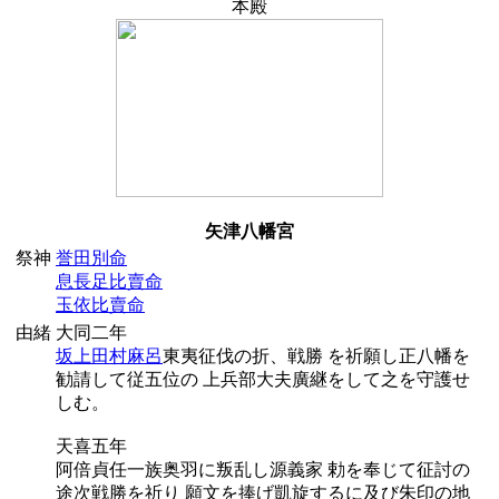
本殿
矢津八幡宮
祭神
誉田別命
息長足比賣命
玉依比賣命
由緒
大同二年
坂上田村麻呂
東夷征伐の折、戦勝 を祈願し正八幡を
勧請して従五位の 上兵部大夫廣継をして之を守護せ
しむ。
天喜五年
阿倍貞任一族奥羽に叛乱し源義家 勅を奉じて征討の
途次戦勝を祈り 願文を捧げ凱旋するに及び朱印の地