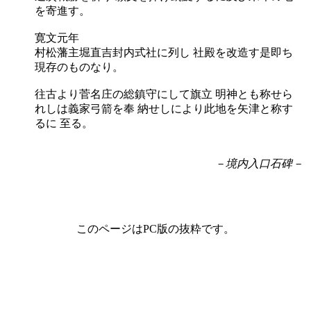
を寄進す。
寛文元年
村松藩主堀直吉封内式社に列し 社殿を改造す是即ち
現存のものなり。
往古より菅名庄の総鎮守にして旗立 明神とも称せら
れしは義家弓箭を奉 納せしにより此地を矢津と称す
るに 至る。
－境内入口石碑－
このページはPC版の抜粋です。