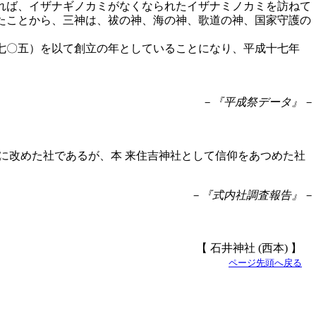
れば、イザナギノカミがなくなられたイザナミノカミを訪ねて
たことから、三神は、祓の神、海の神、歌道の神、国家守護の
七〇五）を以て創立の年としていることになり、平成十七年
－『平成祭データ』－
に改めた社であるが、本 来住吉神社として信仰をあつめた社
－『式内社調査報告』－
【 石井神社 (西本) 】
ページ先頭へ戻る