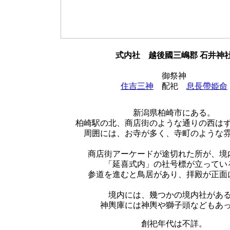
式内社
越後國三嶋郡 石井神
御祭神
住吉三神
配祀
息長帶姫命
新潟県柏崎市にある。
柏崎駅の北、商店街のような通りの西は
周囲には、お寺が多く、寺町のような
商店街アーケードが途切れた所が、境
「延喜式内」の社号標が立ってい
参道を進むと鳥居があり、拝殿が正面
境内には、幾つかの境内社があ
神輿庫には神輿や獅子頭などもあ
創祀年代は不詳。