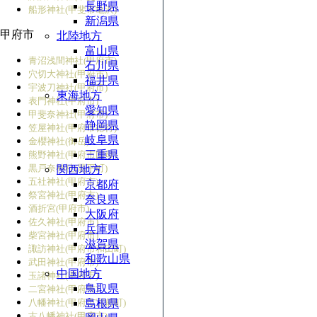
長野県
船形神社(甲斐市亀沢)
新潟県
甲府市
北陸地方
富山県
青沼浅間神社(甲府市)
石川県
穴切大神社(甲府市)
福井県
宇波刀神社(甲府市)
東海地方
表門神社(甲府市)
愛知県
甲斐奈神社(甲府市)
静岡県
笠屋神社(甲府市徳行)
岐阜県
金櫻神社(御岳)
三重県
熊野神社(甲府市国母)
黒戸奈神社(黒平町)
関西地方
五社神社(甲府市)
京都府
祭宮神社(甲府市)
奈良県
酒折宮(甲府市)
大阪府
佐久神社(甲府市)
兵庫県
柴宮神社(甲府市)
滋賀県
諏訪神社(甲府市和田町)
和歌山県
武田神社(甲府市)
中国地方
玉諸神社(甲府市)
鳥取県
二宮神社(甲府市)
八幡神社(甲府市宮前町)
島根県
古八幡神社(甲府市)