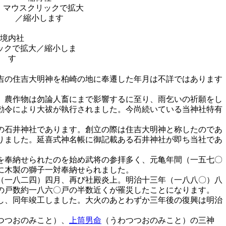
境内社
吉の住吉大明神を柏崎の地に奉遷した年月は不詳ではあります
、農作物は勿論人畜にまで影響するに至り、雨乞いの祈願をし
勅令により大祓が執行されました。今尚続いている当神社特有
の石井神社であります。創立の際は住吉大明神と称したのであ
りました。延喜式神名帳に御記載ある石井神社が即ち当社であ
を奉納せられたのを始め武将の参拝多く、元亀年間（一五七〇
に木製の獅子一対奉納せられました。
（一八二四）四月、再び社殿炎上。明治十三年（一八八〇）八
の戸数約一八六〇戸の半数近くが罹災したことになります。
し、同年竣工しました。大火のあとわずか三年後の復興は明治
つつおのみこと）、
上筒男命
（うわつつおのみこと）の三神