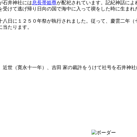
が石井神社には
息長帯姫尊
が配祀されています。記紀神話によ
を受けて逃げ帰り日向の国で海中に入って禊をした時に生まれ
十八日に１２５０年祭が執行されました。従って、慶雲二年（
に当たります。
近世（寛永十一年）、吉田 家の裁許をうけて社号を石井神社