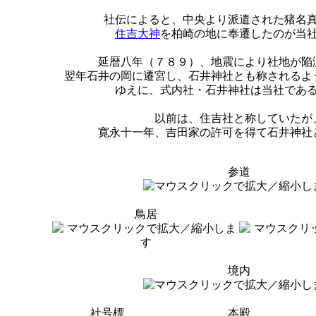
社伝によると、中央より派遣された猪名
住吉大神
を柏崎の地に奉遷したのが当
延暦八年（７８９）、地震により社地が陥
翌年石井の岡に遷宮し、石井神社とも称されるよ
ゆえに、式内社・石井神社は当社であ
以前は、住吉社と称していたが
寛永十一年、吉田家の許可を得て石井神社
参道
鳥居
境内
社号標
本殿