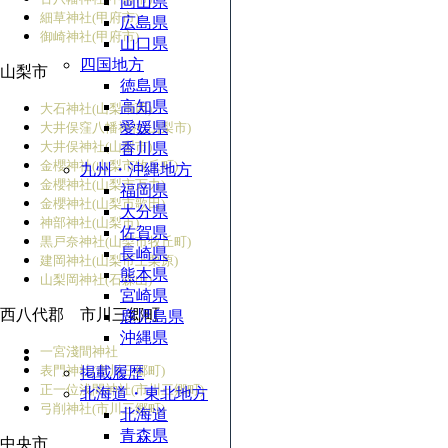
岡山県
細草神社(甲府市)
広島県
御崎神社(甲府市)
山口県
四国地方
山梨市
徳島県
高知県
大石神社(山梨市西)
愛媛県
大井俣窪八幡神社(山梨市)
大井俣神社(山梨市)
香川県
金櫻神社(山梨市牧丘町)
九州・沖縄地方
金櫻神社(山梨市万力)
福岡県
金櫻神社(山梨市歌田)
大分県
神部神社(山梨市)
佐賀県
黒戸奈神社(山梨市牧丘町)
長崎県
建岡神社(山梨市上栗原)
熊本県
山梨岡神社(石森山)
宮崎県
西八代郡 市川三郷町
鹿児島県
沖縄県
一宮淺間神社
表門神社(市川三郷町)
掲載履歴
正一位浅間神社(市川三郷町)
北海道・東北地方
弓削神社(市川三郷町)
北海道
青森県
中央市