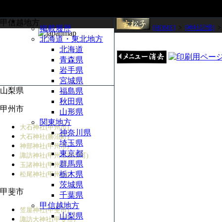
甲信越地方
[HOME]
>
[神社記憶]
掲載履歴
北海道・東北地方
北海道
青森県
岩手県
宮城県
山梨県
福島県
秋田県
甲州市
山形県
関東地方
大石神社(甲州市)
神奈川県
大石神社(勝沼町)
埼玉県
神部神社(甲州市)
東京都
諏訪神社(甲州市勝沼町)
群馬県
玉諸神社(甲州市)
栃木県
松尾神社(甲州市)
茨城県
甲斐市
千葉県
甲信越地方
笠屋神社(甲斐市)
山梨県
諏訪大神社(甲斐市)