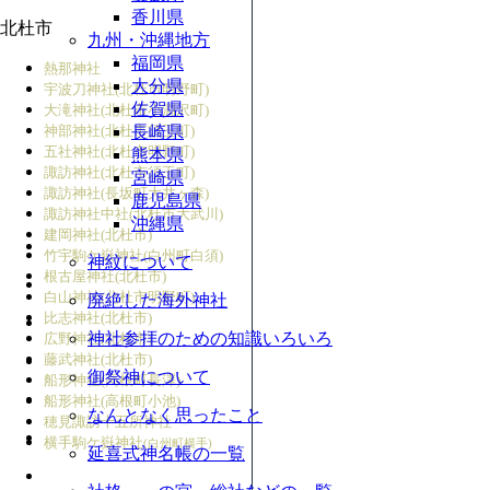
香川県
北杜市
九州・沖縄地方
福岡県
熱那神社
大分県
宇波刀神社(北杜市明野町)
佐賀県
大滝神社(北杜市小淵沢町)
神部神社(北杜市須玉町)
長崎県
五社神社(北杜市明野町)
熊本県
諏訪神社(北杜市須玉町)
宮崎県
諏訪神社(長坂町大井ヶ森)
鹿児島県
諏訪神社中社(北杜市大武川)
沖縄県
建岡神社(北杜市)
竹宇駒ケ嶽神社(白州町白須)
神紋について
根古屋神社(北杜市)
白山神社(北杜市明野町)
廃絶した海外神社
比志神社(北杜市)
神社参拝のための知識いろいろ
広野神社(北杜市)
藤武神社(北杜市)
御祭神について
船形神社(高根町長澤)
船形神社(高根町小池)
なんとなく思ったこと
穂見諏訪十五所神社
横手駒ケ嶽神社
(白州町横手)
延喜式神名帳の一覧