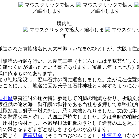
境内社
派遣された貴族猪名真人大村卿（いなまのひと）が、大阪市住
討鎮護の祈願を行い、又慶雲三年（七〇六）には旱魃甚だしく
く篠つく雨が降ったという事であります。宝亀九年（七七八）
式に依るものであります。
より社地陥没し、翌年石井の岡に遷宮しました。之が現在位置
たことにより、地名に因み氏子は石井神社とも称するようにな
田村麿
東夷征討の途次特に参篭して凶賊の殲滅を祈り、祈願文
渡征伐の途次海上御守護の御神である当社を参拝して奉幣並び
社殿類焼し獅子一対の外は、悉く灰燼となりました。文政七年
災を酢屋火事と称し、八四二戸焼失しました。之は当時の柏崎
、用材は桧材とし、本殿屋根は銅板ぶきとして造営の工を起こ
仰の深さをまざまざと感じさせるものがあります。
と同じく、
底筒男命
（そこつつおのみこと）、
中筒男命
（なか