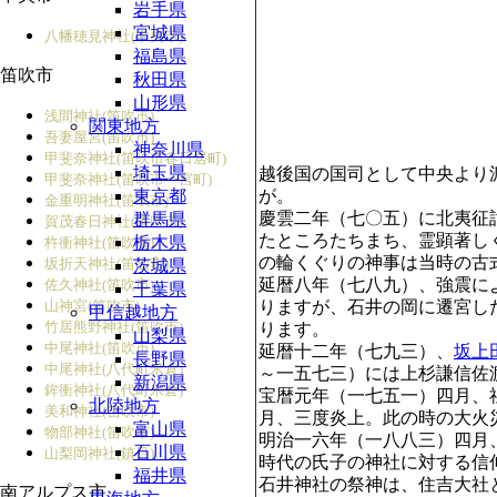
岩手県
宮城県
八幡穂見神社(中央市)
福島県
笛吹市
秋田県
山形県
浅間神社(笛吹市)
関東地方
吾妻屋宮(笛吹市)
神奈川県
甲斐奈神社(笛吹市春日居町)
埼玉県
越後国の国司として中央より
甲斐奈神社(笛吹市一宮町)
東京都
が。
金重明神社(笛吹市)
慶雲二年（七〇五）に北夷征
群馬県
賀茂春日神社(笛吹市)
たところたちまち、霊顕著し
栃木県
杵衝神社(笛吹市)
の輪くぐりの神事は当時の古
坂折天神社(笛吹市)
茨城県
延暦八年（七八九）、強震に
佐久神社(笛吹市)
千葉県
山神宮(笛吹市)
りますが、石井の岡に遷宮し
甲信越地方
竹居熊野神社(笛吹市)
ります。
山梨県
中尾神社(笛吹市)
延暦十二年（七九三）、
坂上
長野県
中尾神社(八代町米倉)
～一五七三）には上杉謙信佐
新潟県
鉾衝神社(八代町米倉)
宝暦元年（一七五一）四月、
北陸地方
美和神社(笛吹市)
月、三度炎上。此の時の大火
富山県
物部神社(笛吹市)
明治一六年（一八八三）四月
石川県
山梨岡神社(鎮目)
時代の氏子の神社に対する信
福井県
石井神社の祭神は、住吉大社
南アルプス市