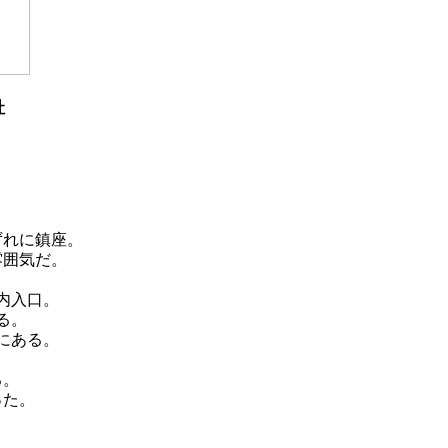
社
ずれに鎮座。
雰囲気だ。
内入口。
る。
にある。
る。
った。