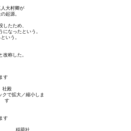
真人大村卿が
社の起源。
没したため、
うになったという。
るという。
、
と改称した。
社殿
稲荷社