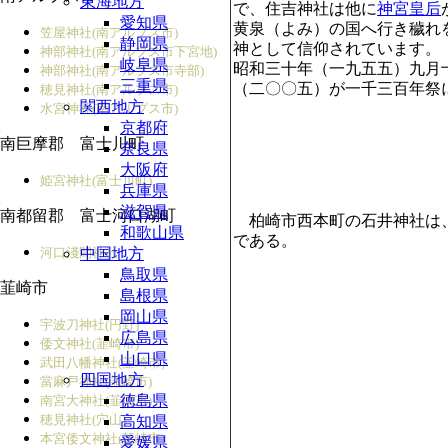
東海地方
で、住吉神社は他に
神宮皇后
愛知県
黄泉（よみ）の国へ行き穢れ
笠屋神社(南アルプス市)
静岡県
神として信仰されています。
神部神社(南アルプス市下宮地)
岐阜県
昭和三十年（一九五五）九月
神部神社(南アルプス市寺部)
三重県
（二〇〇五）が一千三百年祭
穂見神社(南アルプス市)
関西地方
水宮神社(南アルプス市)
京都府
南巨摩郡 富士川町
奈良県
大阪府
姫宮神社(富士川町)
兵庫県
滋賀県
南都留郡 富士河口湖町
柏崎市西本町の石井神社は、
和歌山県
である。
河口淺間神社
中国地方
鳥取県
韮崎市
島根県
岡山県
宇波刀神社(円野)
広島県
倭文神社(韮崎市)
山口県
武田八幡神社(韮崎市)
四国地方
當麻戸神社(韮崎市)
徳島県
南宮大神社(韮崎市)
穂見神社(穴山)
高知県
本宮倭文神社(韮崎市)
愛媛県