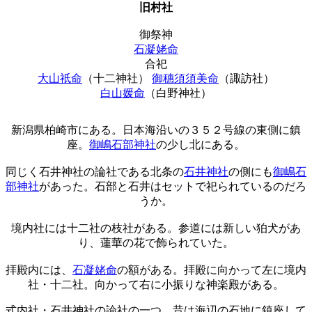
旧村社
御祭神
石凝姥命
合祀
大山祇命
（十二神社）
御穗須須美命
（諏訪社）
白山媛命
（白野神社）
新潟県柏崎市にある。日本海沿いの３５２号線の東側に鎮
座。
御嶋石部神社
の少し北にある。
同じく石井神社の論社である北条の
石井神社
の側にも
御嶋石
部神社
があった。石部と石井はセットで祀られているのだろ
うか。
境内社には十二社の枝社がある。参道には新しい狛犬があ
り、蓮華の花で飾られていた。
拝殿内には、
石凝姥命
の額がある。拝殿に向かって左に境内
社・十二社。向かって右に小振りな神楽殿がある。
式内社・石井神社の論社の一つ。昔は海辺の石地に鎮座して