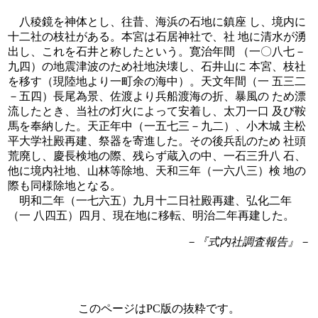
八稜鏡を神体とし、往昔、海浜の石地に鎮座 し、境内に
十二社の枝社がある。本宮は石居神社で、社 地に清水が湧
出し、これを石井と称したという。寛治年間 （一〇八七－
九四）の地震津波のため社地決壊し、石井山に 本宮、枝社
を移す（現陸地より一町余の海中）。天文年間（一 五三二
－五四）長尾為景、佐渡より兵船渡海の折、暴風の ため漂
流したとき、当社の灯火によって安着し、太刀一口 及び鞍
馬を奉納した。天正年中（一五七三－九二）、小木城 主松
平大学社殿再建、祭器を寄進した。その後兵乱のため 社頭
荒廃し、慶長検地の際、残らず蔵入の中、一石三升八 石、
他に境内社地、山林等除地、天和三年（一六八三）検 地の
際も同様除地となる。
明和二年（一七六五）九月十二日社殿再建、弘化二年
（一 八四五）四月、現在地に移転、明治二年再建した。
－『式内社調査報告』－
このページはPC版の抜粋です。