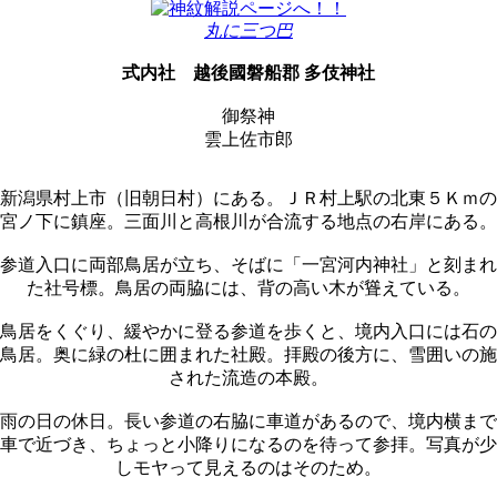
丸に三つ巴
式内社
越後國磐船郡 多伎神社
御祭神
雲上佐市郎
新潟県村上市（旧朝日村）にある。ＪＲ村上駅の北東５Ｋｍの
宮ノ下に鎮座。三面川と高根川が合流する地点の右岸にある。
参道入口に両部鳥居が立ち、そばに「一宮河内神社」と刻まれ
た社号標。鳥居の両脇には、背の高い木が聳えている。
鳥居をくぐり、緩やかに登る参道を歩くと、境内入口には石の
鳥居。奥に緑の杜に囲まれた社殿。拝殿の後方に、雪囲いの施
された流造の本殿。
雨の日の休日。長い参道の右脇に車道があるので、境内横まで
車で近づき、ちょっと小降りになるのを待って参拝。写真が少
しモヤって見えるのはそのため。