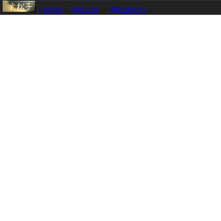
[HOME]
>
[神社記憶]
>
[甲信越地方]
>