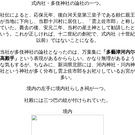
式内社・多伎神社の論社の一つ。
社伝によると、応保元年、後白河天皇第三皇子である頼仁親王
が当地に下向し、当郡十川村に居住し、「雲上佐市郎」と称し
ていた。薨去の後、安元二年、当村の産土神として勧請したと
いう。これが正しければ、十二世紀の創祀で、式内社（十世紀
以前）ではないことになる。
当社が多伎神社の論社となったのは、万葉集に
「多藝津河内尓
高殿乎」
という表現があるかららしい。かなり無理があるよう
な気もするが、ちなみに、新潟県北部には、河内神社・川内神
社という神社が多く分布し雲上佐市郎をお祀りしているお宮が
多い。
境内の左手に境内社らしき祠が一つ。
社殿には三つ巴の紋が付けられていた。
境内