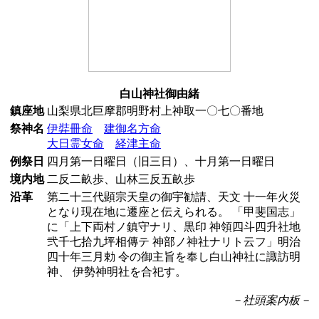
白山神社御由緒
鎮座地
山梨県北巨摩郡明野村上神取一〇七〇番地
祭神名
伊弉冊命
建御名方命
大日霊女命
経津主命
例祭日
四月第一日曜日（旧三日）、十月第一日曜日
境内地
二反二畝歩、山林三反五畝歩
沿革
第二十三代顕宗天皇の御宇勧請、天文 十一年火災
となり現在地に遷座と伝えられる。 「甲斐国志」
に「上下両村ノ鎮守ナリ、黒印 神領四斗四升社地
弐千七拾九坪相傳テ 神部ノ神社ナリト云フ」明治
四十年三月勅 令の御主旨を奉し白山神社に諏訪明
神、 伊勢神明社を合祀す。
－社頭案内板－