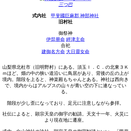
三つ巴
式内社
甲斐國巨麻郡 神部神社
旧村社
御祭神
伊弉册命
經津主命
合祀
建御名方命
大日靈女命
山梨県北杜市（旧明野村）にある。須玉Ｉ．Ｃ．の北東３Ｋ
ｍほど。畑の中の狭い道沿いに鳥居があり、背後の丘の上が
境内。階段を上ると、神楽殿もちゃんとある。神社は西向き
で、境内からはアルプスの山々が青い空の下に連なってい
る。
階段が少し歪になっており、足元に注意しながら参拝。
社伝によると、顕宗天皇の御宇の勧請。天文十一年、火災に
より現在地に遷座。