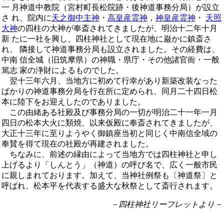
一 月神道中教院（宮村町長松院跡・後神道事務分局）が設立
さ れ、院内に
天之御中主神
・
高皇産霊神
，
神皇産霊神
・
天照
大神
の四柱の大神が奉斎されてきましたが、明治十二年十月
新 たに一社を興し、四柱神社として現在地に巌かに鎮斎さ
れ、 隣接して神道事務分局も設立されました。その経費は、
中南 信全城（旧筑摩県）の神職・県庁・その他諸官衙・一般
篤志 家の浄財によるものでした。
翌十三年六月、当地方に初めて行幸があり新築改装なった
ばかりの神道事務分局を行在所に定められ、同月二十四日松
本に陸下をお迎えしたのでありました。
この由緒ある社殿及び事務分局の一切が明治二十一年一月
四日の松本大火に類焼、以来仮殿に奉斎されてきましたが、
大正十三年に至りようやく御鎮座当初と同じく中南信全域の
奉賛を得て現在の社殿が再建されました。
ちなみに、前述の縁由によって当地方では四柱神社と申し
上げるより「しんとう」（神道）の呼び名で、広く一般市民
に親しまれております。加えて、当神社例祭も〔神道祭〕と
呼ばれ、松本平を代表する盛大な秋祭として斎行されます。
－四柱神社リーフレットより－