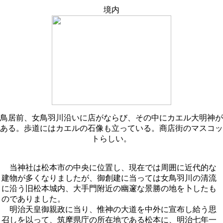
境内
鳥居前、女鳥羽川沿いに店がならび、その中にカエル大明神が
ある。歩道にはカエルの石像も立っている。商店街のマスコッ
トらしい。
当神社は松本市の中央に位置し、現在では周囲に近代的な
建物が多くなりましたが、御創建に当っては女鳥羽川の清流
に沿う旧松本城内、大手門附近の幽邃な景勝の地を卜したも
のでありました。
明治天皇御親政に当り、惟神の大道を中外に宣布し給う思
召しを以って、筑摩県庁の所在地である松本に、明治七年一