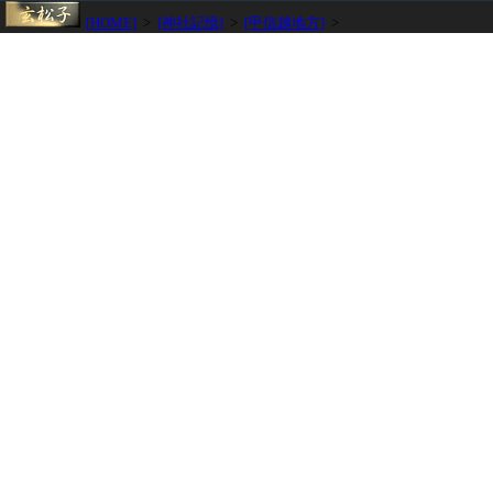
[HOME]
>
[神社記憶]
>
[甲信越地方]
>