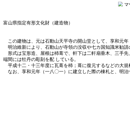
富山県指定有形文化財（建造物）
この建物は、元は石動山天平寺の開山堂として、享和元年（
明治維新により、石動山が寺領の没収や七カ国知識米勧請の
形式は宝形造、屋根は杮葺で、軒下は二軒扇垂木、三手先、
端間には牡丹の彫刻を配 している。
平成十二・十三年度に瓦葺を杮；葺に復元するなどの大規模
なお、享和元年（一八〇一）に建立した際の棟札と、明治十