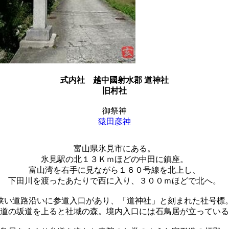
式内社
越中國射水郡 道神社
旧村社
御祭神
猿田彦神
富山県氷見市にある。
氷見駅の北１３Ｋｍほどの中田に鎮座。
富山湾を右手に見ながら１６０号線を北上し、
下田川を渡ったあたりで西に入り、３００ｍほどで北へ。
狭い道路沿いに参道入口があり、「道神社」と刻まれた社号標
道の坂道を上ると社域の森。境内入口には石鳥居が立っている