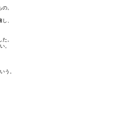
もの。
擁し、
した。
い。
いう。