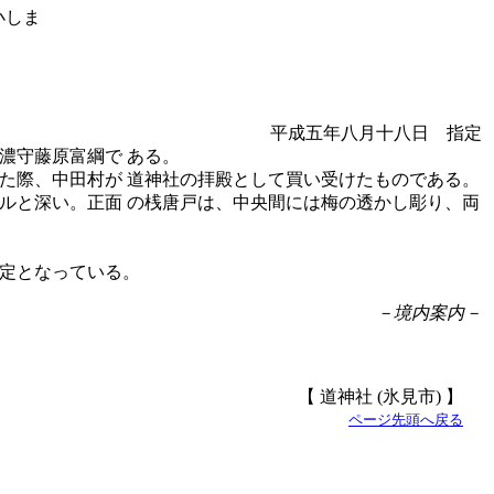
平成五年八月十八日 指定
濃守藤原富綱で ある。
た際、中田村が 道神社の拝殿として買い受けたものである。
ルと深い。正面 の桟唐戸は、中央間には梅の透かし彫り、両
定となっている。
－境内案内－
【 道神社 (氷見市) 】
ページ先頭へ戻る