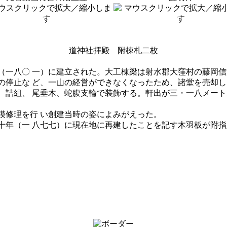
道神社拝殿 附棟札二枚
一八〇 一）に建立された。大工棟梁は射水郡大窪村の藤岡信
停止な ど、一山の経営ができなくなったため、諸堂を売却し
詰組、 尾垂木、蛇腹支輪で装飾する。軒出が三・一八メート
修理を行 い創建当時の姿によみがえった。
年（一 八七七）に現在地に再建したことを記す木羽板が附指