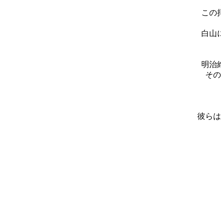
この
白山
明治
その
彼らは