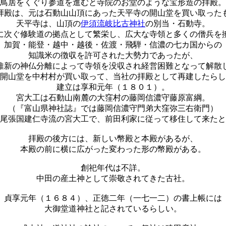
鳥居をくぐり参道を進むと寺院のお堂のような宝形造の拝殿。
拝殿は、元は石動山山頂にあった天平寺の開山堂を買い取った
天平寺は、山頂の
伊須流岐比古神社
の別当・石動寺。
に次ぐ修験道の拠点として繁栄し、広大な寺領と多くの僧兵を
加賀・能登・越中・越後・佐渡・飛騨・信濃の七カ国からの
知識米の徴収を許可された大勢力であったが、
維新の神仏分離によって寺領を没収され経営困難となって解散
開山堂を中村村が買い取って、当社の拝殿として再建したらし
建立は享和元年（１８０１）。
宮大工は石動山南麓の大窪村の藤岡信濃守藤原富綱。
（『富山県神社誌』では藤岡信濃守門弟大窪弥三右衛門）
尾張国建仁寺流の宮大工で、前田利家に従って移住して来たと
拝殿の後方には、新しい幣殿と本殿があるが、
本殿の前に横に広がった変わった形の幣殿がある。
創祀年代は不詳。
中田の産土神として崇敬されてきた古社。
貞享元年（１６８４）、正徳二年（一七一二）の書上帳には
大御堂道神社と記されているらしい。