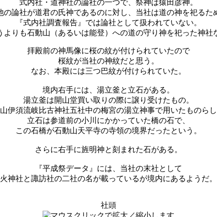
式内社・道神社の論社の一つで、祭神は猿田彦神。
他の論社が道君の氏神であるのに対し、当社は道の神を祀るた
『式内社調査報告』では論社として扱われていない。
うよりも石動山（あるいは能登）への道の守り神を祀った神社
拝殿前の神馬像に桜の紋が付けられていたので
桜紋が当社の神紋だと思う。
なお、本殿には三つ巴紋が付けられていた。
境内右手には、湯立釜と立石がある。
湯立釜は開山堂買い取りの際に譲り受けたもの。
山伊須流岐比古神社五社中の梅宮の湯立神事で用いたものらし
立石は参道前の小川にかかっていた橋の石で、
この石橋が石動山天平寺の寺領の境界だったという。
さらに右手に旌明神と刻まれた石がある。
『平成祭データ』には、当社の末社として
火神社と諏訪社の二社の名が載っているが境内にあるようだ。
社頭