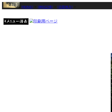
[HOME]
>
[神社記憶]
>
[北陸地方]
>