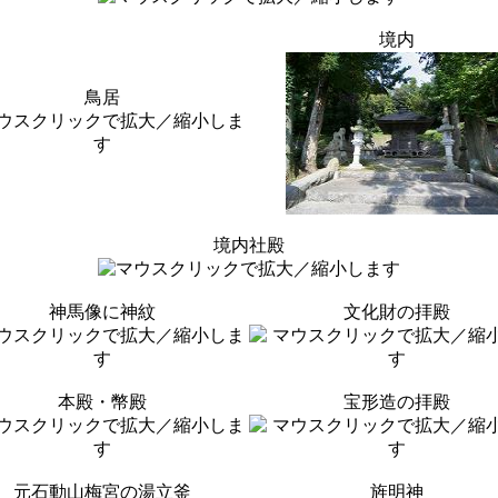
境内
鳥居
境内社殿
神馬像に神紋
文化財の拝殿
本殿・幣殿
宝形造の拝殿
元石動山梅宮の湯立釜
旌明神