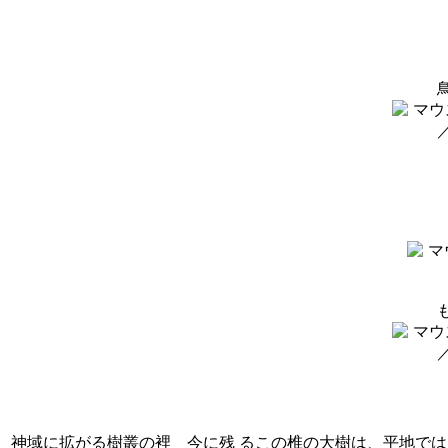
神域に拡がる樹叢の裡 今に残 るこの椎の大樹は、平地では