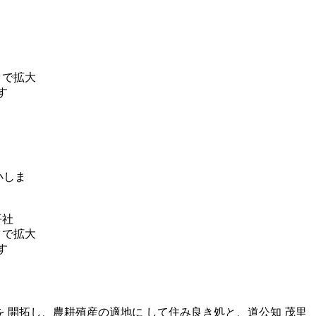
平社
 開拓し、農耕殖産の適地に して住み良き処と、道公知 茂里