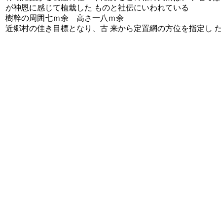
が神恩に感じて植栽した ものと社伝にいわれている
樹幹の周囲七ｍ余 高さ一八ｍ余
近郷村の佳き目標となり、古 来から定置網の方位を指定し 