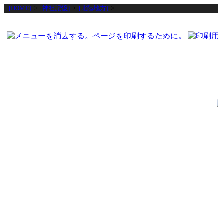
[HOME]
>
[神社記憶]
>
[北陸地方]
>