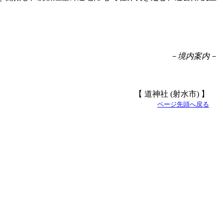
－境内案内－
【 道神社 (射水市) 】
ページ先頭へ戻る