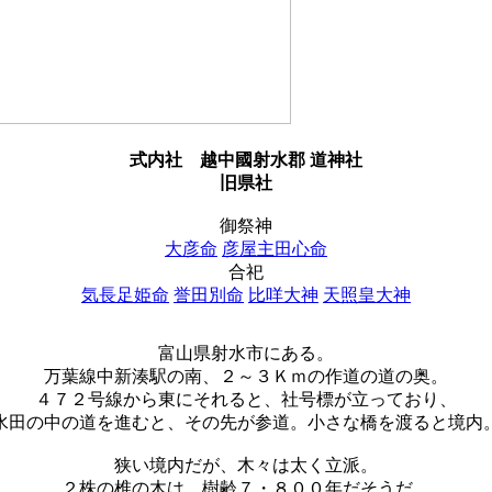
式内社
越中國射水郡 道神社
旧県社
御祭神
大彦命
彦屋主田心命
合祀
気長足姫命
誉田別命
比咩大神
天照皇大神
富山県射水市にある。
万葉線中新湊駅の南、２～３Ｋｍの作道の道の奥。
４７２号線から東にそれると、社号標が立っており、
水田の中の道を進むと、その先が参道。小さな橋を渡ると境内
狭い境内だが、木々は太く立派。
２株の椎の木は、樹齢７・８００年だそうだ。