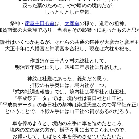
茂った葉のために、やや暗めの境内だが、
しっとりとした空気。
祭神・
彦屋主田心命
は、
大彦命
の孫で、道君の祖神。
加賀南部の大豪族であり、当地もその影響下にあったものと思
論社はいくつかあるが、それらの共通の祭神が大彦命と彦屋主
大正十年に八幡宮と神明宮を合祀し、現在は六柱を祀る。
作道ほか三十八ケ村の総社として、
明治五年郷社に列し、昭和二年県社に昇格した。
神紋は社殿にあった、菱菊だと思う。
拝殿の右手奥には、境内社が一つ。
『式内社調査報告』では、境内社は琴平社と山王社。
『平成祭データ』では、境内社は春日社と山王社。
『平成祭データ』の春日社の祭神は崇道天皇なので琴平社が正
ということで、本殿左手には山王社の祠があるのだろう。
車を停めようと、境内の左手に車を進めたところ、
境内の左の家の方が、様子を見に出てこられたので、
お願いして、しばらく車を停めさせていただいた。