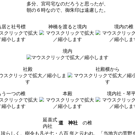
多分、宮司宅なのだろうと思ったが、
朝の６時なので、御朱印は遠慮した。
鳥居と社号標
神橋を渡ると境内
境内の椎
境内
社殿
社殿横から
もう一つの椎
本殿
境内社・琴
延喜式
道 神社
の椎
内社
 珍らしく、樹令も凡そ七・八百 年と云われ、「当地方の荒野を