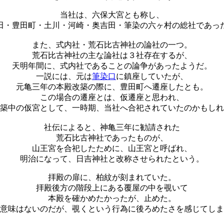
当社は、六保大宮とも称し、
田・豊田町・土川・河崎・奥吉田・筆染の六ヶ村の総社であっ
また、式内社・荒石比古神社の論社の一つ。
荒石比古神社の主な論社は３社存在するが、
天明年間に、式内社であることの論争があったようだ。
一説には、元は
筆染口
に鎮座していたが、
元亀三年の本殿改築の際に、豊田町へ遷座したとも。
この場合の遷座とは、仮遷座と思われ、
築中の仮宮として、一時期、当社へ合祀されていたのかもしれ
社伝によると、神亀三年に勧請された
荒石比古神社であったものが、
山王宮を合祀したために、山王宮と呼ばれ、
明治になって、日吉神社と改称させられたという。
拝殿の扉に、柏紋が刻まれていた。
拝殿後方の階段上にある覆屋の中を覗いて
本殿を確かめたかったが、止めた。
意味はないのだが、覗くという行為に後ろめたさを感じてしま