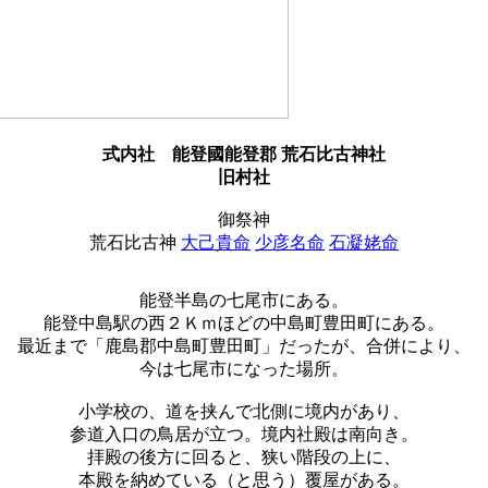
式内社
能登國能登郡 荒石比古神社
旧村社
御祭神
荒石比古神
大己貴命
少彦名命
石凝姥命
能登半島の七尾市にある。
能登中島駅の西２Ｋｍほどの中島町豊田町にある。
最近まで「鹿島郡中島町豊田町」だったが、合併により、
今は七尾市になった場所。
小学校の、道を挟んで北側に境内があり、
参道入口の鳥居が立つ。境内社殿は南向き。
拝殿の後方に回ると、狭い階段の上に、
本殿を納めている（と思う）覆屋がある。