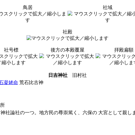
鳥居
社域
社殿
社号標
後方の本殿覆屋
拝殿扁額
日吉神社
旧村社
石凝姥命
荒石比古神
務所
古神社論社の一つ。地方民の尊崇篤く、六保の 大宮として親し