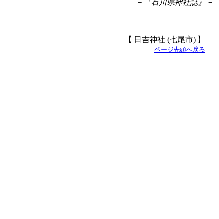
－『石川県神社誌』－
【 日吉神社 (七尾市) 】
ページ先頭へ戻る