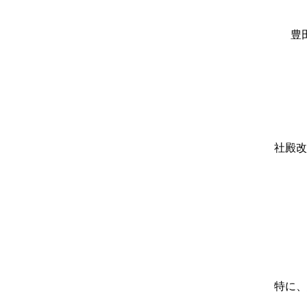
豊
社殿改
特に、