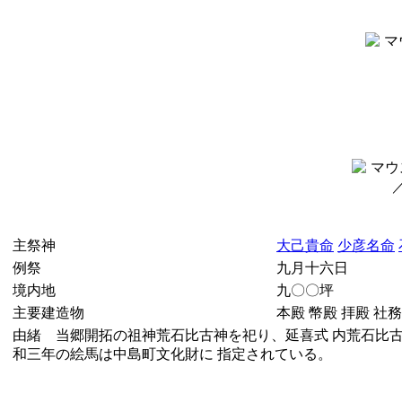
主祭神
大己貴命
少彦名命
例祭
九月十六日
境内地
九〇〇坪
主要建造物
本殿 幣殿 拝殿 社
由緒 当郷開拓の祖神荒石比古神を祀り、延喜式 内荒石比
和三年の絵馬は中島町文化財に 指定されている。