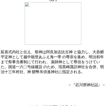
延喜式内社と伝え、祭神は阿良加志比古神 と協力し、大呑郷
平定神として越中能登あふえ海一帯 の尊崇を集め、明治初年
まで祭事当番制にて行われ、 薬師神として尊信をうけてい
た。国道一六〇号線建設 のため、現黒崎諏訪神社を合併、明
治十三年村社、神 饌幣帛供進神社に指定される。
－『石川県神社誌』－