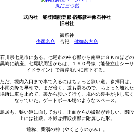
丸に三つ柏
式内社
能登國能登郡 宿那彦神像石神社
旧村社
御祭神
少彦名命
合祀
健御名方命
石川県七尾市にある。七尾市の中心部から南東に８Ｋｍほどの
黒崎に鎮座。七尾駅周辺からは、１６０号線（能登立山シーサ
イドライン）で海岸沿いに南下する。
ただ、境内入口まで車で入るにはちょっと狭い道。参拝日は、
小雨の降る早朝で、まだ暗く、道も滑るので、ちょっと離れた
場所に車を止めて、裏から歩いて行く。境内の裏手が少し広く
なっていた。ゲートボール場のようなスペース。
鳥居も、狭い道に面しており、正面からの撮影が難しい。階段
上には社殿。本殿は拝殿後部に附属した形。
通称、薬湯の神（やくとうのかみ）。