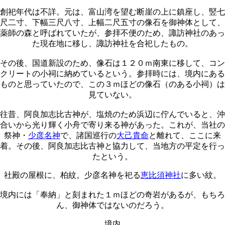
創祀年代は不詳。元は、富山湾を望む断崖の上に鎮座し、竪七
尺二寸、下幅三尺八寸、上幅二尺五寸の像石を御神体として、
薬師の森と呼ばれていたが、参拝不便のため、諏訪神社のあっ
た現在地に移し、諏訪神社を合祀したもの。
その後、国道新設のため、像石は１２０ｍ南東に移して、コン
クリートの小祠に納めているという。参拝時には、境内にある
ものと思っていたので、この３ｍほどの像石（のある小祠）は
見ていない。
往昔、阿良加志比古神が、塩焼のため浜辺に佇んでいると、沖
合いから光り輝く小舟で寄り来る神があった。これが、当社の
祭神・
少彦名神
で、諸国巡行の
大己貴命
と離れて、ここに来
着。その後、阿良加志比古神と協力して、当地方の平定を行っ
たという。
社殿の屋根に、柏紋。少彦名神を祀る
恵比須神社
に多い紋。
境内には「奉納」と刻まれた１ｍほどの奇岩があるが、もちろ
ん、御神体ではないのだろう。
境内