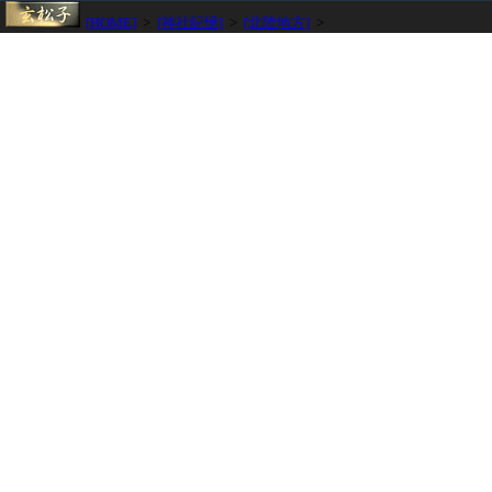
[HOME]
>
[神社記憶]
>
[北陸地方]
>