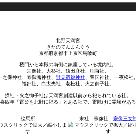
北野天満宮
きたのてんまんぐう
京都府京都市上京区馬喰町
楼門から本殿の南側に鎮座している境内社。
宗像社、大杉社、猿田彦社、稲荷社、
一之保神社、奇御魂神社、
野見宿祢神社
、豊国神社、一夜松社
福部社、白太夫社、老松社、火之御子社。
摂社・火之御子社は天満宮創建以前から祀られている社。
喜四年「雷公を北野に祀る」とある社で、雷除けに霊験がある
絵馬所
末社 宗像社
宗像三女