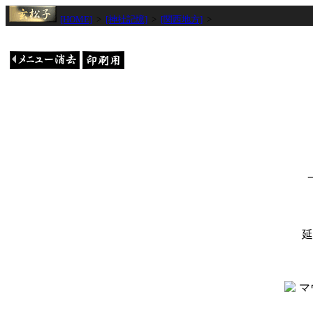
[HOME]
>
[神社記憶]
>
[関西地方]
>
延