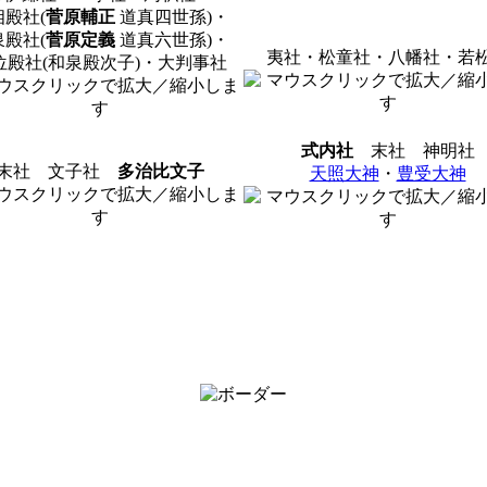
相殿社(
菅原輔正
道真四世孫)・
泉殿社(
菅原定義
道真六世孫)・
夷社・松童社・八幡社・若
位殿社(和泉殿次子)・大判事社
式内社
末社 神明社
末社 文子社
多治比文子
天照大神
・
豊受大神