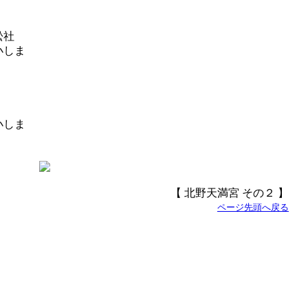
松社
【 北野天満宮 その２ 】
ページ先頭へ戻る