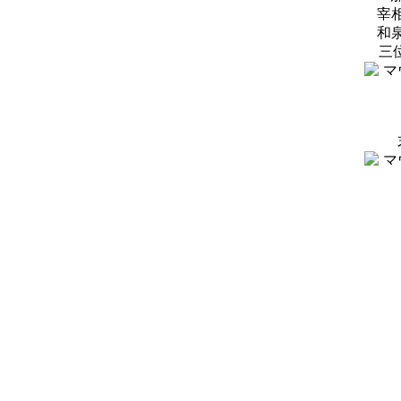
宰
和
三