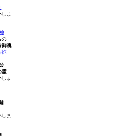
神
神
もの
奇御魂
宿祢
公
の霊
翁
神