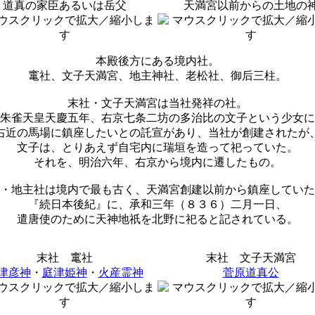
道真の家臣あるいは岳父
天満宮以前からの土地の
本殿後方にある境内社。
竃社、文子天満宮、地主神社、老松社、御后三柱。
末社・文子天満宮は当社発祥の社。
朱雀天皇天慶五年、右京七条二坊の多治比の文子という少女に
右近の馬場に鎮座したいとの託宣があり、当社が創建されたが
文子は、とりあえず自宅内に瑞垣を造って祀っていた。
それを、明治六年、右京から境内に遷したもの。
・地主社は境内で最も古く、天満宮創建以前から鎮座していた
『続日本後紀』に、承和三年（８３６）二月一日、
遣唐使のために天神地祇を北野に祀ると記されている。
末社 竃社
末社 文子天満宮
津彦神
・
庭津姫神
・
火産霊神
菅原道真公