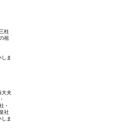
三柱
の祖
藤大夫
・
社・
皇社