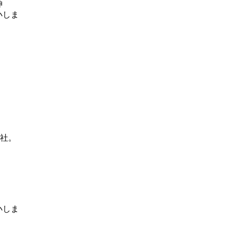
神
、
社。