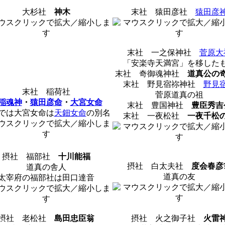
大杉社
神木
末社 猿田彦社
猿田彦
末社 一之保神社
菅原大
「安楽寺天満宮」を移した
末社 奇御魂神社
道真公の
末社 野見宿祢神社
野見
末社 稲荷社
菅原道真の祖
稲魂神
・
猿田彦命
・
大宮女命
末社 豊国神社
豊臣秀吉
では大宮女命は
天鈿女命
の別名
末社 一夜松社
一夜千松
摂社 福部社
十川能福
摂社 白太夫社
度会春彦
道真の舎人
道真の友
太宰府の福部社は田口達音
摂社 老松社
島田忠臣翁
摂社 火之御子社
火雷