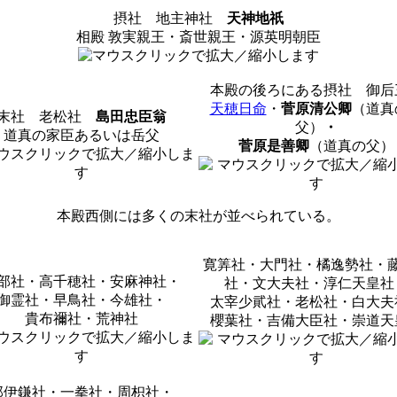
摂社 地主神社
天神地祇
相殿 敦実親王・斎世親王・源英明朝臣
本殿の後ろにある摂社 御后
天穂日命
・
菅原清公卿
（道真
末社 老松社
島田忠臣翁
父）
・
道真の家臣あるいは岳父
菅原是善卿
（道真の父）
本殿西側には多くの末社が並べられている。
寛筭社・大門社・橘逸勢社・
部社・高千穂社・安麻神社・
社・文大夫社・淳仁天皇社
御霊社・早鳥社・今雄社・
太宰少貮社・老松社・白大夫
貴布禰社・荒神社
櫻葉社・吉備大臣社・崇道天
那伊鎌社・一拳社・周枳社・