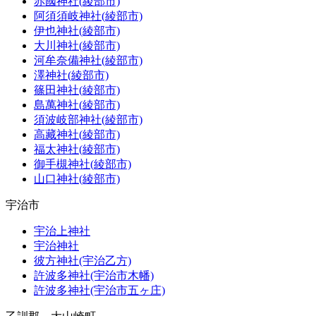
赤國神社(綾部市)
阿須須岐神社(綾部市)
伊也神社(綾部市)
大川神社(綾部市)
河牟奈備神社(綾部市)
澤神社(綾部市)
篠田神社(綾部市)
島萬神社(綾部市)
須波岐部神社(綾部市)
高藏神社(綾部市)
福太神社(綾部市)
御手槻神社(綾部市)
山口神社(綾部市)
宇治市
宇治上神社
宇治神社
彼方神社(宇治乙方)
許波多神社(宇治市木幡)
許波多神社(宇治市五ヶ庄)