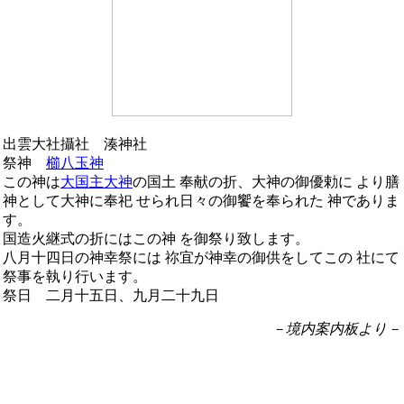
出雲大社攝社 湊神社
祭神
櫛八玉神
この神は
大国主大神
の国土 奉献の折、大神の御優勅に より膳
神として大神に奉祀 せられ日々の御饗を奉られた 神でありま
す。
国造火継式の折にはこの神 を御祭り致します。
八月十四日の神幸祭には 祢宜が神幸の御供をしてこの 社にて
祭事を執り行います。
祭日 二月十五日、九月二十九日
－境内案内板より－