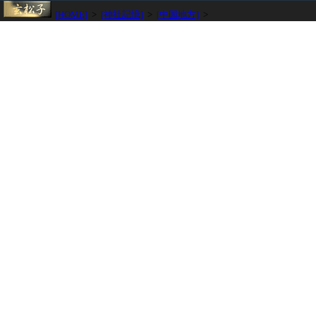
[HOME]
>
[神社記憶]
>
[中国地方]
>