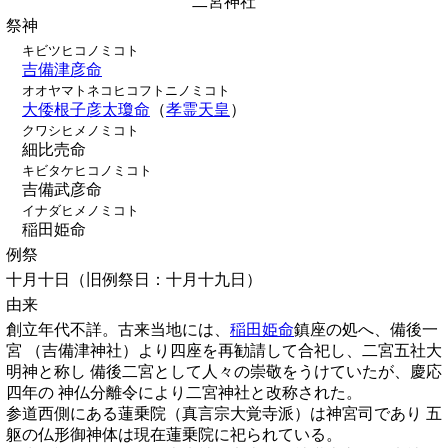
二宮神社
祭神
キビツヒコノミコト
吉備津彦命
オオヤマトネコヒコフトニノミコト
大倭根子彦太瓊命
（
孝霊天皇
）
クワシヒメノミコト
細比売命
キビタケヒコノミコト
吉備武彦命
イナダヒメノミコト
稲田姫命
例祭
十月十日（旧例祭日：十月十九日）
由来
創立年代不詳。古来当地には、
稲田姫命
鎮座の処へ、備後一
宮 （吉備津神社）より四座を再勧請して合祀し、二宮五社大
明神と称し 備後二宮として人々の崇敬をうけていたが、慶応
四年の 神仏分離令により二宮神社と改称された。
参道西側にある蓮乗院（真言宗大覚寺派）は神宮司であり 五
躯の仏形御神体は現在蓮乗院に祀られている。