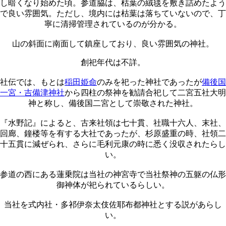
し暗くなり始めた頃。参道脇は、枯葉の絨毯を敷き詰めたよう
で良い雰囲気。ただし、境内には枯葉は落ちていないので、丁
寧に清掃管理されているのが分かる。
山の斜面に南面して鎮座しており、良い雰囲気の神社。
創祀年代は不詳。
社伝では、もとは
稲田姫命
のみを祀った神社であったが
備後国
一宮・吉備津神社
から四柱の祭神を勧請合祀して二宮五社大明
神と称し、備後国二宮として崇敬された神社。
『水野記』によると、古来社領は七十貫、社職十六人、末社、
回廊、鐘楼等を有する大社であったが、杉原盛重の時、社領二
十五貫に減ぜられ、さらに毛利元康の時に悉く没収されたらし
い。
参道の西にある蓮乗院は当社の神宮寺で当社祭神の五躯の仏形
御神体が祀られているらしい。
当社を式内社・多祁伊奈太伎佐耶布都神社とする説があらし
い。