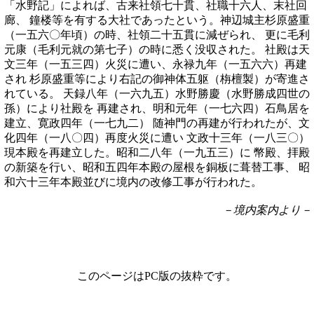
「水野記」によれば、古来社領七十貫、社職十六人、末社回
廊、 鐘楼等を有する大社であったという。神辺城主杉原盛重
（一五六〇年頃）の時、社領二十五貫に減ぜられ、 更に毛利
元康（毛利元就の第七子）の時に悉く没収された。 社殿は天
文三年（一五三四）火災に遭い、永禄九年（一五六六）再建
され 杉原盛重等により右記の御神体五躯（栴檀製）が寄進さ
れている。 天録八年（一六九五）水野勝慶（水野勝成四世の
孫）により社殿を 再建され、明和元年（一七六四）石鳥居を
建立、寛政四年（一七九二） 随神門の再建が行われたが、文
化四年（一八〇四）再度火災に遭い 文政十三年（一八三〇）
現本殿を再建立した。昭和二八年（一九五三）に 幣殿、拝殿
の新築を行い、昭和五四年本殿の屋根を銅板に葺替工事、 昭
和六十三年本殿並びに境内の改修工事が行われた。
－境内案内より－
このページはPC版の抜粋です。