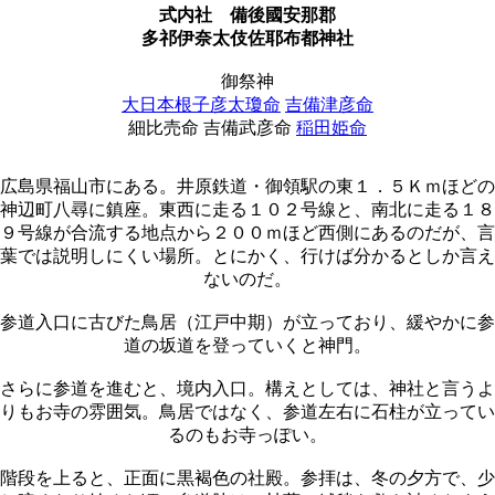
式内社
備後國安那郡
多祁伊奈太伎佐耶布都神社
御祭神
大日本根子彦太瓊命
吉備津彦命
細比売命 吉備武彦命
稲田姫命
広島県福山市にある。井原鉄道・御領駅の東１．５Ｋｍほどの
神辺町八尋に鎮座。東西に走る１０２号線と、南北に走る１８
９号線が合流する地点から２００ｍほど西側にあるのだが、言
葉では説明しにくい場所。とにかく、行けば分かるとしか言え
ないのだ。
参道入口に古びた鳥居（江戸中期）が立っており、緩やかに参
道の坂道を登っていくと神門。
さらに参道を進むと、境内入口。構えとしては、神社と言うよ
りもお寺の雰囲気。鳥居ではなく、参道左右に石柱が立ってい
るのもお寺っぽい。
階段を上ると、正面に黒褐色の社殿。参拝は、冬の夕方で、少