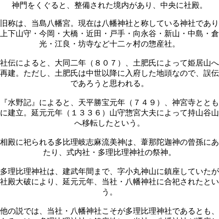
神門をくぐると、整備された境内があり、中央に社殿。
旧称は、当島八幡宮。現在は八幡神社と称している神社であり
上下山守・今岡・大橋・近田・戸手・向永谷・新山・中島・倉
光・江良・坊寺など十二ヶ村の惣産社。
社伝によると、大同二年（８０７）、土肥氏によって姫居山へ
再建。ただし、土肥氏は中世以降に入府した地頭なので、誤伝
であろうと思われる。
『水野記』によると、天平勝宝元年（７４９）、神宮寺ととも
に建立。延元元年（１３３６）山守惣宮大夫によって持山谷山
へ移転したという。
相殿に祀られる多比理岐志麻流美神は、葦那陀迦神の曾孫にあ
たり、式内社・多理比理神社の祭神。
多理比理神社は、建武年間まで、字小丸神山に鎮座していたが
社殿大破により、延元元年、当社・八幡神社に合祀されたとい
う。
他の説では、当社・八幡神社こそが多理比理神社であるとも、