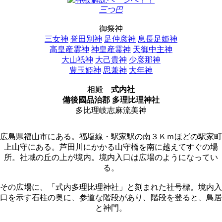
三つ巴
御祭神
三女神
誉田別神
足仲彦神
息長足姫神
高皇産霊神
神皇産霊神
天御中主神
大山祇神
大己貴神
少彦那神
豊玉姫神
思兼神
大年神
相殿
式内社
備後國品治郡 多理比理神社
多比理岐志麻流美神
広島県福山市にある。福塩線・駅家駅の南３Ｋｍほどの駅家町
上山守にある。芦田川にかかる山守橋を南に越えてすぐの場
所。社域の丘の上が境内。境内入口は広場のようになってい
る。
その広場に、「式内多理比理神社」と刻まれた社号標。境内入
口を示す石柱の奥に、参道な階段があり、階段を登ると、鳥居
と神門。