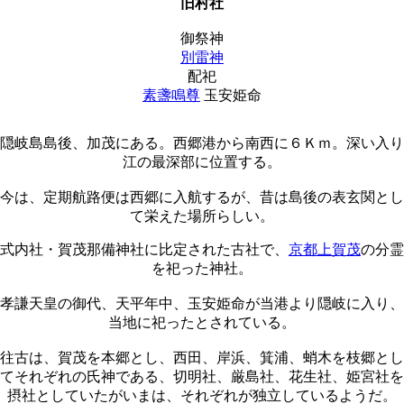
旧村社
御祭神
別雷神
配祀
素盞鳴尊
玉安姫命
隠岐島島後、加茂にある。西郷港から南西に６Ｋｍ。深い入り
江の最深部に位置する。
今は、定期航路便は西郷に入航するが、昔は島後の表玄関とし
て栄えた場所らしい。
式内社・賀茂那備神社に比定された古社で、
京都上賀茂
の分霊
を祀った神社。
孝謙天皇の御代、天平年中、玉安姫命が当港より隠岐に入り、
当地に祀ったとされている。
往古は、賀茂を本郷とし、西田、岸浜、箕浦、蛸木を枝郷とし
てそれぞれの氏神である、切明社、厳島社、花生社、姫宮社を
摂社としていたがいまは、それぞれが独立しているようだ。