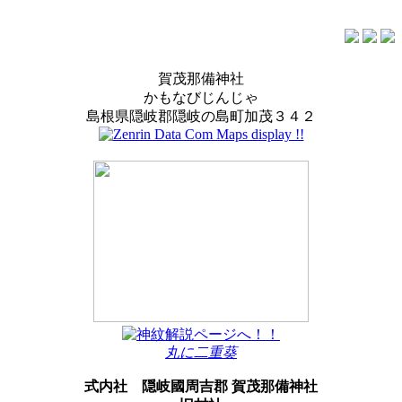
賀茂那備神社
かもなびじんじゃ
島根県隠岐郡隠岐の島町加茂３４２
丸に二重葵
式内社
隠岐國周吉郡 賀茂那備神社