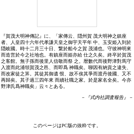
『賀茂大明神傳記』に、「家傳云、隠州賀 茂大明神之鎮座
者、人皇四十六年代孝謙天皇之御宇天平年 中、玉安姫入到於
隠岐國。時十二月三十日、繋於船今之賀 茂浦也。守彼神明來
而造営於今之社地也。有鎮座而姫亦給 仕之久矣。終卒於賀茂
之客館。無子孫而後里人信敬而祭 之。暦數代而後野津對馬守
入渡而此浦領賀茂之邑、而即爲 神職矣。聊因有納貢之違失、
而改家徒之筭。其徒其御遺 恨、故不俟其爭而渡丹後國、又不
再歸矣。其子過三四年來 而續社職之家。於是家名全矣。今亦
野津氏爲神職矣」云々とある。
－『式内社調査報告』－
このページはPC版の抜粋です。