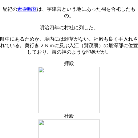
配祀の
素盞鳴尊
は、宇津宮という地にあった祠を合祀したも
の。
明治四年に村社に列した。
町中にあるためか、境内には雑草がない。社殿も良く手入れさ
れている。奥行き２Ｋｍに及ぶ入江（賀茂裏）の最深部に位置
しており、海の神のような印象だが。
拝殿
社殿