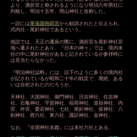
より、酒折宮と称されるようになり明治六年県社に
列格し、明治十五年、岡山神社と改称した。
一説には
尾張国熱田宮
から勧請されたと伝えられ、
式内社・尾針神社であるという。
他説では、天正の遷座の際に、酒折宮を尾針神社宮
地へ遷されたとあり、『日本の神々』では、境内末
社の中に尾針神社があると記されているが参拝時に
は見当たらなかった。
『明治神社誌料』には、以下のように多くの境内社
が記されているが昭和二十年の戦災で、廃絶、ある
いは合祀されたのだろうか。
天神社、大国神社、御門神社、日吉神社、住吉神
社、石亀神社、宇賀神社、稲荷神社、道祖神社、内
宮、外宮、愛宕神社、七社、尾針神社、疫神社、八
剣神社、西六社、東六社、諏訪神社、金神社。
なお、『全国神社名鑑』には末社六社とある。