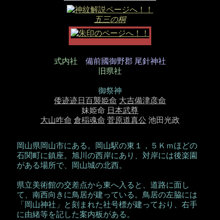
五三の桐
式内社
備前國御野郡 尾針神社
旧県社
御祭神
倭迹迹日百襲姫命
大吉備津彦命
妹姫命
日本武尊
大山咋命
倉稲魂命
菅原道真公
池田光政
岡山県岡山市にある。岡山駅の東１，５Ｋｍほどの
石関町に鎮座。旭川の西岸にあり、対岸には後楽園
がある場所で、岡山城の北西。
県立美術館の交差点から東へ入ると、道路に面し
て、南西向きに鳥居が建っている。鳥居の左脇には
「岡山神社」と刻まれた社号標が建っており、右手
に由緒等を記した案内板がある。