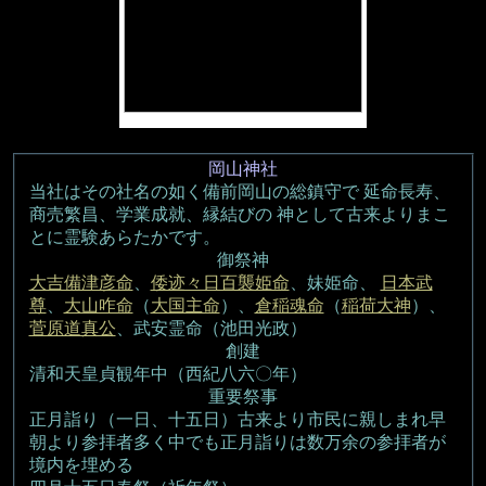
岡山神社
当社はその社名の如く備前岡山の総鎮守で 延命長寿、
商売繁昌、学業成就、縁結びの 神として古来よりまこ
とに霊験あらたかです。
御祭神
大吉備津彦命
、
倭迹々日百襲姫命
、妹姫命、
日本武
尊
、
大山咋命
（
大国主命
）、
倉稲魂命
（
稲荷大神
）、
菅原道真公
、武安霊命（池田光政）
創建
清和天皇貞観年中（西紀八六〇年）
重要祭事
正月詣り（一日、十五日）古来より市民に親しまれ早
朝より参拝者多く中でも正月詣りは数万余の参拝者が
境内を埋める