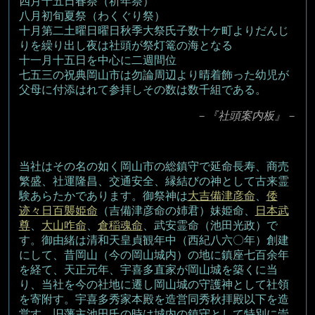
四月十五日春祭（祈年祭）
八月初旬夏祭（わくぐり祭）
十月第二土曜日曜日秋季大祭氏子数十ケ町よりだんじ
りを繰り出し夜は社頭が祭灯篭の海となる
十一月十五日を中心に二週間位
七五三の祝典岡山市は勿論周辺より晴着飾った幼児が
父母に付添はれて参拝しその数は数千組である。
－『社頭案内板』－
当社はその名の如く岡山市の総鎮守で延命長寿、商売
繁盛、社運隆昌、交通安全、縁結びの神として古来霊
験あらたかであります。御祭神は
大吉備津彦命
、
倭
迹々日百襲姫命
（吉備津彦命の姉君）妹姫命、
日本武
尊
、
大山咋命
、
倉稲魂命
、武安霊命（池田光政）で
す。御由緒は清和天皇貞観年中（西紀八六〇年）創建
にして、昔岡山（今の岡山城内）の地に鎮座七百余年
を経て、天正元年、宇喜多直家が岡山城を築くに当
り、当社を今の社地に遷し岡山城の守護神として社領
を寄附す。宇喜多秀家本殿を造営同秀秋拝殿以下を造
営す。旧藩主池田氏の時は城内の鎮守として特別に崇