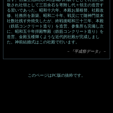
敬され社領として三百余石を寄附し代々領主の造営す
る習いであった。昭和十六年、本殿お屋根替、社殿改
修、社務所を新築、昭和二十年、戦災にて随神門並末
社数社残す外焼失したが、終戦後昭和三十三年、本殿
（鉄筋コンクリート造り）を造営、参集所も完備し次
に、昭和五十年拝殿幣殿（鉄筋コンクリート造り）を
造営、金殿玉楼輝くような近代的社殿が完成しまし
た。神前結婚式はこの社殿で行います。
－『平成祭データ』－
このページはPC版の抜粋です。