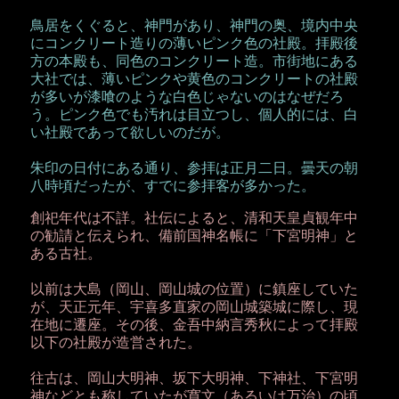
鳥居をくぐると、神門があり、神門の奥、境内中央
にコンクリート造りの薄いピンク色の社殿。拝殿後
方の本殿も、同色のコンクリート造。市街地にある
大社では、薄いピンクや黄色のコンクリートの社殿
が多いが漆喰のような白色じゃないのはなぜだろ
う。ピンク色でも汚れは目立つし、個人的には、白
い社殿であって欲しいのだが。
朱印の日付にある通り、参拝は正月二日。曇天の朝
八時頃だったが、すでに参拝客が多かった。
創祀年代は不詳。社伝によると、清和天皇貞観年中
の勧請と伝えられ、備前国神名帳に「下宮明神」と
ある古社。
以前は大島（岡山、岡山城の位置）に鎮座していた
が、天正元年、宇喜多直家の岡山城築城に際し、現
在地に遷座。その後、金吾中納言秀秋によって拝殿
以下の社殿が造営された。
往古は、岡山大明神、坂下大明神、下神社、下宮明
神などとも称していたが寛文（あるいは万治）の頃