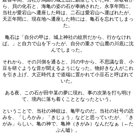
ら、貝の化石と、海亀の姿の石が奉納された。永享年間に、
当社が愛宕山へ遷座した時は、二石は愛宕山へ運ばれたが、
天正年間に、現在地へ遷座した時には、亀石を忘れてしまっ
た。
亀石は「自分の甲は、城上神社の紋所だから、行かなけれ
ば。」と自力で山を下ったが、自分の重さで山麓の川底に沈
んでしまった。
それから、その川側を通ると、川の中から、不思議な音、小
豆を研ぐような音が聞えるようになった。物好きな人がこれ
を引き上げ、大正時代まで道端に置かれて小豆石と呼ばれて
いた。
ある夜、この石が田中某の夢に現れ、事の次第を打ち明け
て、境内に落ち着くこととなったという。
ということで、当社の神紋は、亀甲なのだ。当社の社号の読
みを、「しろかみ」「きじょう」などと思っていたが、「き
がみ」らしい。亀の神で、亀神（きがみ）なんだなぁ（←た
ぶん嘘）。