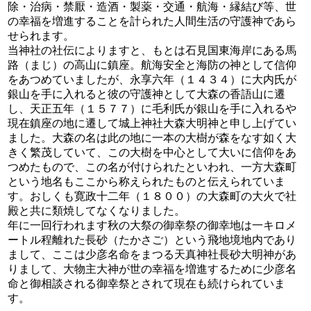
除・治病・禁厭・造酒・製薬・交通・航海・縁結び等、世
の幸福を増進することを計られた人間生活の守護神であら
せられます。
当神社の社伝によりますと、もとは石見国東海岸にある馬
路（まじ）の高山に鎮座。航海安全と海防の神として信仰
をあつめていましたが、永享六年（１４３４）に大内氏が
銀山を手に入れると彼の守護神として大森の香語山に遷
し、天正五年（１５７７）に毛利氏が銀山を手に入れるや
現在鎮座の地に遷して城上神社大森大明神と申し上げてい
ました。大森の名は此の地に一本の大樹が森をなす如く大
きく繁茂していて、この大樹を中心として大いに信仰をあ
つめたもので、この名が付けられたといわれ、一方大森町
という地名もここから称えられたものと伝えられていま
す。おしくも寛政十二年（１８００）の大森町の大火で社
殿と共に類焼してなくなりました。
年に一回行われます秋の大祭の御幸祭の御幸地は一キロメ
ートル程離れた長砂（たかさご）という飛地境地内であり
まして、ここは少彦名命をまつる天真神社長砂大明神があ
りまして、大物主大神が世の幸福を増進するために少彦名
命と御相談される御幸祭とされて現在も続けられていま
す。