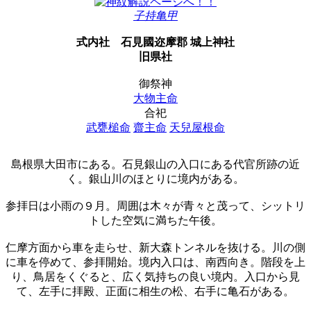
子持亀甲
式内社
石見國迩摩郡 城上神社
旧県社
御祭神
大物主命
合祀
武甕槌命
齋主命
天兒屋根命
島根県大田市にある。石見銀山の入口にある代官所跡の近
く。銀山川のほとりに境内がある。
参拝日は小雨の９月。周囲は木々が青々と茂って、シットリ
トした空気に満ちた午後。
仁摩方面から車を走らせ、新大森トンネルを抜ける。川の側
に車を停めて、参拝開始。境内入口は、南西向き。階段を上
り、鳥居をくぐると、広く気持ちの良い境内。入口から見
て、左手に拝殿、正面に相生の松、右手に亀石がある。