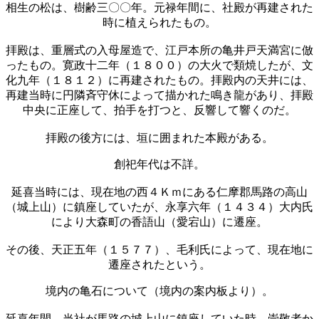
相生の松は、樹齢三〇〇年。元禄年間に、社殿が再建された
時に植えられたもの。
拝殿は、重層式の入母屋造で、江戸本所の亀井戸天満宮に倣
ったもの。寛政十二年（１８００）の大火で類焼したが、文
化九年（１８１２）に再建されたもの。拝殿内の天井には、
再建当時に円隣斉守休によって描かれた鳴き龍があり、拝殿
中央に正座して、拍手を打つと、反響して響くのだ。
拝殿の後方には、垣に囲まれた本殿がある。
創祀年代は不詳。
延喜当時には、現在地の西４Ｋｍにある仁摩郡馬路の高山
（城上山）に鎮座していたが、永享六年（１４３４）大内氏
により大森町の香語山（愛宕山）に遷座。
その後、天正五年（１５７７）、毛利氏によって、現在地に
遷座されたという。
境内の亀石について（境内の案内板より）。
延喜年間、当社が馬路の城上山に鎮座していた時、崇敬者か