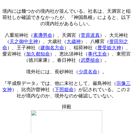
境内には幾つかの境内社が並んでいる。社名は、天満宮と稲
荷社しか確認できなかったが、『神国島根』によると、以下
の境内社があるらしい。
八重垣神社（
素盞男命
）、天満宮（
菅原道真
）、大元神社
（
天之御中主神
）、大歳社（
大歳神
）、八幡宮（
誉田別之
命
）、王子神社（
建御名方命
）、稲荷神社（
豊受姫大神
）、
愛宕神社（
加久都知命
）、恵比須神社（
事代主命
）、東照宮
（徳川家康）、春日神社（
武甕槌命
）。
境外社には、長砂神社（
少彦名命
）。
『平成祭データ』では、他に末社として、厳島神社（
宗像三
女神
）、比売許曽神社（
下照姫命
）が記されている。この２
社が境内なのか、境外なのか確認していない。
拝殿