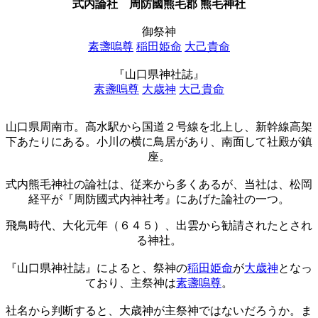
式内論社
周防國熊毛郡 熊毛神社
御祭神
素盞嗚尊
稲田姫命
大己貴命
『山口県神社誌』
素盞嗚尊
大歳神
大己貴命
山口県周南市。高水駅から国道２号線を北上し、新幹線高架
下あたりにある。小川の横に鳥居があり、南面して社殿が鎮
座。
式内熊毛神社の論社は、従来から多くあるが、当社は、松岡
経平が『周防國式内神社考』にあげた論社の一つ。
飛鳥時代、大化元年（６４５）、出雲から勧請されたとされ
る神社。
『山口県神社誌』によると、祭神の
稲田姫命
が
大歳神
となっ
ており、主祭神は
素盞嗚尊
。
社名から判断すると、大歳神が主祭神ではないだろうか。ま