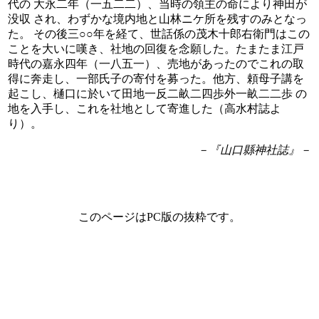
代の 大永二年（一五二二）、当時の領主の命により神田が
没収 され、わずかな境内地と山林ニケ所を残すのみとなっ
た。 その後三○○年を経て、世話係の茂木十郎右衛門はこの
ことを大いに嘆き、社地の回復を念願した。たまたま江戸
時代の嘉永四年（一八五一）、売地があったのでこれの取
得に奔走し、一部氏子の寄付を募った。他方、頼母子講を
起こし、樋口に於いて田地一反二畝二四歩外一畝二二歩 の
地を入手し、これを社地として寄進した（高水村誌よ
り）。
－『山口縣神社誌』－
このページはPC版の抜粋です。