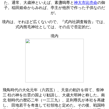
た、通常、大歳神といえば、素盞嗚尊と
神大市比売命
の御
子。稲田姫命からみれば、亭主が他所で作った子供なのだ
が。
境内は、それほど広くないので、『式内社調査報告』では、
式内熊毛神社としては、その点で否定的だ。
境内
飛鳥時代の大化元年（六四五）、天皇の勅許を得て、祭神
三 柱の神を出雲の国より勧請し、大歳大明神と称した。南
北 朝時代の暦応二年（一三三九）、足利尊氏が本社を再建
し、 田地若干を奇進して社領地と定めた。その後、戦国時