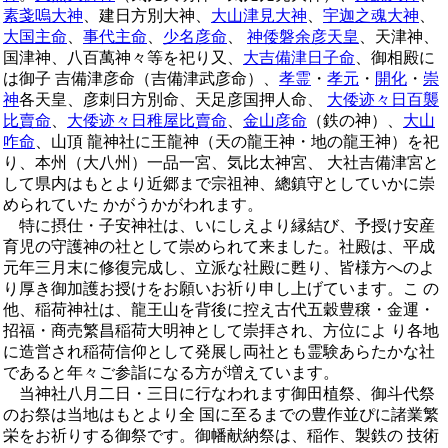
素戔嗚大神
、建日方別大神、
大山津見大神
、
宇迦之魂大神
、
大国主命
、
事代主命
、
少名彦命
、
神倭磐余彦天皇
、天津神、
国津神、八百萬神々等を祀り又、
大吉備津日子命
、御相殿に
は御子 吉備津彦命（吉備津武彦命）、
孝霊
・
孝元
・
開化
・
崇
神
各天皇、彦刺日方別命、天足彦国押人命、
大倭迹々日百襲
比賣命
、
大倭迹々日稚屋比賣命
、
金山彦命
（鉄の神）、
大山
咋命
、山頂 龍神社に王龍神（天の龍王神・地の龍王神）を祀
り、本州（大八州）一品一宮、気比太神宮、 大社吉備津宮と
して県内はもとより近郷まで宗祖神、總鎮守としていかに崇
められていた かがうかがわれます。
特に摂仕・子安神社は、いにしえより縁結び、予授け安産
育児の守護神の社として崇められて来ました。社殿は、平成
元年三月末に修復完成し、立派な社殿に甦り、皆様方へのよ
り厚き御加護お授けをお願いお祈り申し上げています。こ の
他、稲荷神社は、龍王山を背後に控え古代五穀豊穣・金運・
招福・商売繁昌稲荷大明神として崇拝され、方位によ り各地
に造営され稲荷信仰として発展し両社とも霊験あらたかな社
であると年々ご参詣になる方が増えています。
当神社八月二日・三日に行なわれます御田植祭、御斗代祭
のお祭は当地はもとより全 国に至るまでの豊作並ぴに諸業繁
栄をお祈りする御祭です。御幡献納祭は、稲作、製鉄の 技術