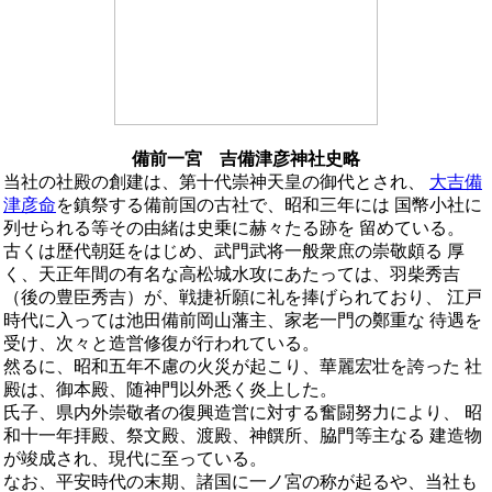
備前一宮 吉備津彦神社史略
当社の社殿の創建は、第十代崇神天皇の御代とされ、
大吉備
津彦命
を鎮祭する備前国の古社で、昭和三年には 国幣小社に
列せられる等その由緒は史乗に赫々たる跡を 留めている。
古くは歴代朝廷をはじめ、武門武将一般衆庶の崇敬頗る 厚
く、天正年間の有名な高松城水攻にあたっては、羽柴秀吉
（後の豊臣秀吉）が、戦捷祈願に礼を捧げられており、 江戸
時代に入っては池田備前岡山藩主、家老一門の鄭重な 待遇を
受け、次々と造営修復が行われている。
然るに、昭和五年不慮の火災が起こり、華麗宏壮を誇った 社
殿は、御本殿、随神門以外悉く炎上した。
氏子、県内外崇敬者の復興造営に対する奮闘努力により、 昭
和十一年拝殿、祭文殿、渡殿、神饌所、脇門等主なる 建造物
が竣成され、現代に至っている。
なお、平安時代の末期、諸国に一ノ宮の称が起るや、当社も