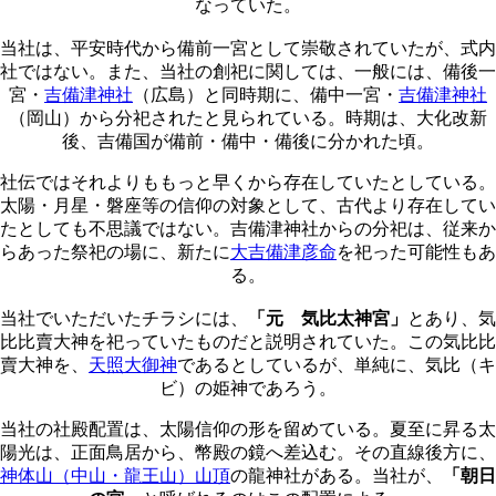
なっていた。
当社は、平安時代から備前一宮として崇敬されていたが、式内
社ではない。また、当社の創祀に関しては、一般には、備後一
宮・
吉備津神社
（広島）と同時期に、備中一宮・
吉備津神社
（岡山）から分祀されたと見られている。時期は、大化改新
後、吉備国が備前・備中・備後に分かれた頃。
社伝ではそれよりももっと早くから存在していたとしている。
太陽・月星・磐座等の信仰の対象として、古代より存在してい
たとしても不思議ではない。吉備津神社からの分祀は、従来か
らあった祭祀の場に、新たに
大吉備津彦命
を祀った可能性もあ
る。
当社でいただいたチラシには、
「元 気比太神宮」
とあり、気
比比賣大神を祀っていたものだと説明されていた。この気比比
賣大神を、
天照大御神
であるとしているが、単純に、気比（キ
ビ）の姫神であろう。
当社の社殿配置は、太陽信仰の形を留めている。夏至に昇る太
陽光は、正面鳥居から、幣殿の鏡へ差込む。その直線後方に、
神体山（中山・龍王山）山頂
の龍神社がある。当社が、
「朝日