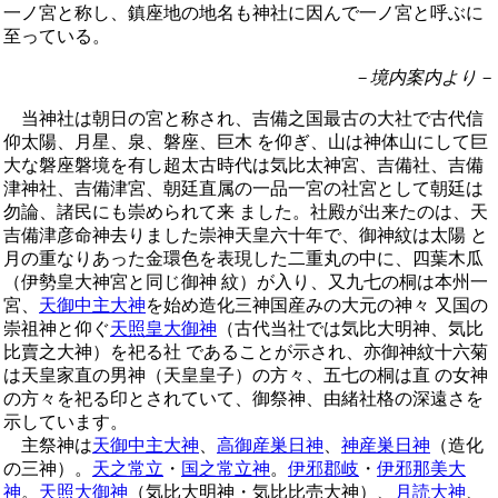
一ノ宮と称し、鎮座地の地名も神社に因んで一ノ宮と呼ぶに
至っている。
－境内案内より－
当神社は朝日の宮と称され、吉備之国最古の大社で古代信
仰太陽、月星、泉、磐座、巨木 を仰ぎ、山は神体山にして巨
大な磐座磐境を有し超太古時代は気比太神宮、吉備社、吉備
津神社、吉備津宮、朝廷直属の一品一宮の社宮として朝廷は
勿論、諸民にも崇められて来 ました。社殿が出来たのは、天
吉備津彦命神去りました崇神天皇六十年で、御神紋は太陽 と
月の重なりあった金環色を表現した二重丸の中に、四葉木瓜
（伊勢皇大神宮と同じ御神 紋）が入り、又九七の桐は本州一
宮、
天御中主大神
を始め造化三神国産みの大元の神々 又国の
崇祖神と仰ぐ
天照皇大御神
（古代当社では気比大明神、気比
比賣之大神）を祀る社 であることが示され、亦御神紋十六菊
は天皇家直の男神（天皇皇子）の方々、五七の桐は直 の女神
の方々を祀る印とされていて、御祭神、由緒社格の深遠さを
示しています。
主祭神は
天御中主大神
、
高御産巣日神
、
神産巣日神
（造化
の三神）。
天之常立
・
国之常立神
。
伊邪郡岐
・
伊邪那美大
神
。
天照大御神
（気比大明神・気比比売大神）、
月読大神
、