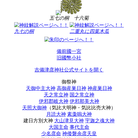
五七の桐
十六菊
九七の桐
二重丸に四葉木瓜
備前國一宮
旧國幣小社
吉備津彦神社公式サイトを開く
御祭神
天御中主大神
高御産巣日神
神産巣日神
天之常立神
国之常立神
伊邪郡岐大神
伊邪那美大神
天照大御神
（気比大明神・気比比売大神）
月読大神
素戔嗚大神
建日方別大神
大山津見大神
宇迦之魂大神
大国主命
事代主命
少名彦命
神倭磐余彦天皇