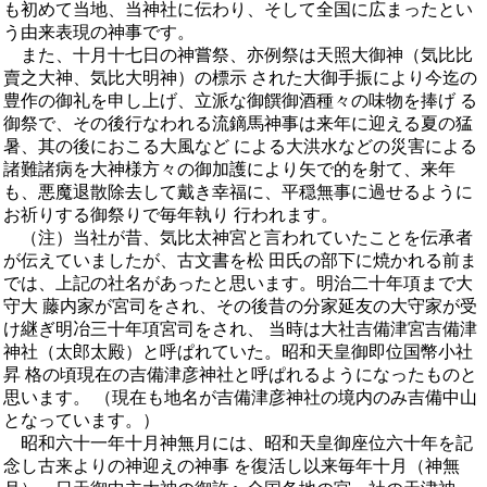
も初めて当地、当神社に伝わり、そして全国に広まったとい
う由来表現の神事です。
また、十月十七日の神嘗祭、亦例祭は天照大御神（気比比
賣之大神、気比大明神）の標示 された大御手振により今迄の
豊作の御礼を申し上げ、立派な御饌御酒種々の味物を捧げ る
御祭で、その後行なわれる流鏑馬神事は来年に迎える夏の猛
暑、其の後におこる大風など による大洪水などの災害による
諸難諸病を大神様方々の御加護により矢で的を射て、来年
も、悪魔退散除去して戴き幸福に、平穏無事に過せるように
お祈りする御祭りで毎年執り 行われます。
（注）当社が昔、気比太神宮と言われていたことを伝承者
が伝えていましたが、古文書を松 田氏の部下に焼かれる前ま
では、上記の社名があったと思います。明治二十年項まで大
守大 藤内家が宮司をされ、その後昔の分家延友の大守家が受
け継ぎ明冶三十年項宮司をされ、 当時は大社吉備津宮吉備津
神社（太郎太殿）と呼ぱれていた。昭和天皇御即位国幣小社
昇 格の頃現在の吉備津彦神社と呼ぱれるようになったものと
思います。 （現在も地名が吉備津彦神社の境内のみ吉備中山
となっています。）
昭和六十一年十月神無月には、昭和天皇御座位六十年を記
念し古来よりの神迎えの神事 を復活し以来毎年十月（神無