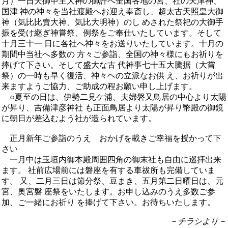
月）一日天御中主大神の御許へ全国各地の宮、社の天津神、
国津 神の神々を当社渡殿へお迎え奉斎し、超太古天照皇大御
神（気比比賣大神、気比大明神）のし めされた祭祀の大御手
振を受け継ぎ神嘗祭、例祭をご奉仕いたしています。そして
十月三十一 日に各社へ神々をお送りいたしています。十月の
期間中当社へ多数の 方々ご参詣、全国の神々様にもお祈りを
捧げて下さい。そして盛大な古 代神事七十五大騰据（大嘗
祭）の一時も早く復活、神々ヘの立派なお供 え、お祈りが出
来ますようご協力、ご助成の程お願い申し上げます。
○夏至の日は、伊勢二見ケ浦、夫婦磐又鳥居の中心より太陽
が昇り、吉備津彦神社 も正面鳥居より太陽が昇り幣殿の御鏡
に朝日が差込むよう社が造られています。
正月新年ご参詣のうえ おかげを載きご幸福を授かって下
さい
一月中は玉垣内御本殿周囲四角の御末社も自由に巡拝出来
ます。 社前広場前には磐座を有する車祓所も完備していま
す。 又、二月三日は節分祭、豆まき、五月第二日曜日は、元
宮、奥宮磐 座祭をいたします。お申し込みのうえ多数ご参
加、ご一緒にお祈り を捧げて下さい。お待ちいたします。
－チラシより－