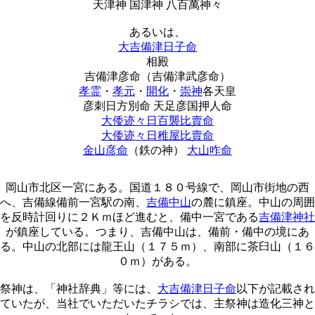
天津神 国津神 八百萬神々
あるいは、
大吉備津日子命
相殿
吉備津彦命（吉備津武彦命）
孝霊
・
孝元
・
開化
・
崇神
各天皇
彦刺日方別命 天足彦国押人命
大倭迹々日百襲比賣命
大倭迹々日稚屋比賣命
金山彦命
（鉄の神）
大山咋命
岡山市北区一宮にある。国道１８０号線で、岡山市街地の西
へ、吉備線備前一宮駅の南、
吉備中山
の麓に鎮座。中山の周囲
を反時計回りに２Ｋｍほど進むと、備中一宮である
吉備津神社
が鎮座している。つまり、吉備中山は、備前・備中の境にあ
る。中山の北部には龍王山（１７５ｍ）、南部に茶臼山（１６
０ｍ）がある。
祭神は、「神社辞典」等には、
大吉備津日子命
以下が記載され
ていたが、当社でいただいたチラシでは、主祭神は造化三神と