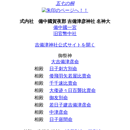
五七の桐
式内社
備中國賀夜郡 吉備津彦神社 名神大
備中國一宮
旧官幣中社
吉備津神社公式サイトを開く
御祭神
大吉備津彦命
相殿
日子刺方別命
相殿
倭飛羽矢若屋比賣命
相殿
千千速比賣命
相殿
大倭迹々日百襲比賣命
相殿
御友別命
相殿
若日子建吉備津彦命
相殿
中津彦命
相殿
日子寤間命