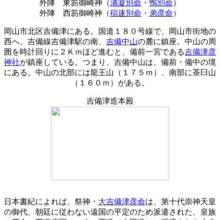
外陣
東笏御崎神（
浦凝別命
・
鴨別命
）
外陣
西笏御崎神（
稲速別命
・
弟彦命
）
岡山市北区吉備津にある。国道１８０号線で、岡山市街地の
西へ、吉備線吉備津駅の南、
吉備中山
の麓に鎮座。中山の周
囲を時計回りに２Ｋｍほど進むと、備前一宮である
吉備津彦
神社
が鎮座している。つまり、吉備中山は、備前・備中の境
にある。中山の北部には龍王山（１７５ｍ）、南部に茶臼山
（１６０ｍ）がある。
吉備津造本殿
日本書紀によれば、祭神・
大吉備津彦命
は、第十代崇神天皇
の御代、朝廷に従わない遠国の平定のため派遣された、皇族