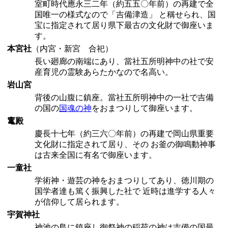
室町時代應永三二年（約五五〇年前）の再建で全
国唯一の様式なので「吉備津造」 と稱せられ、国
宝に指定されて居り県下最古の文化財で御座いま
す。
本宮社
（内宮・新宮 合祀）
長い廻廊の南端にあり、當社五所明神中の社で安
産育児の霊験あらたかなので名高い。
岩山宮
背後の山腹に鎮座。當社五所明神中の一社で吉備
の国の
国魂の神
をおまつりして御座います。
竃殿
慶長十七年（約三六〇年前）の再建で岡山県重要
文化財に指定されて居り、その お釜の御鳴動神事
は古来全国に有名で御座います。
一童社
学術神・遊芸の神をおまつりしてあり、徳川期の
国学者達も篤く振興した社で 近時は進学する人々
が信仰して居られます。
宇賀神社
神池の島に鎮座し御祭神の稲荷の神は吉備の国最