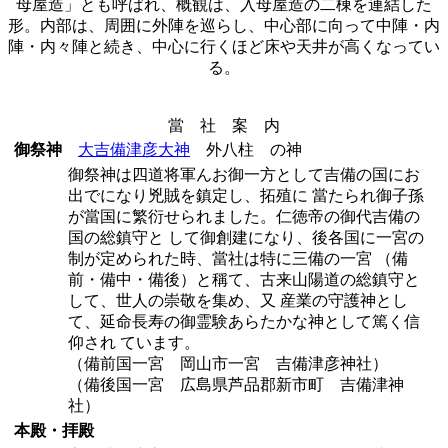
母屋造」とも呼ばれ、概観は、入母屋造の二棟を連結した
形。内部は、周囲に外陣を巡らし、中心部に向って中陣・内
陣・内々陣と続き、中心に行くほど床や天井が高くなってい
る。
當 社 案 内
御祭神
大吉備津彦大神
外八柱 の神
御祭神は四道将軍んお御一方として吉備の国にお
出でになり兇賊を鎮定し、拓殖に 當たられ御子孫
が當国に繁衍せられました。仁徳帝の御代吉備の
国の総鎮守と して御創建になり、後各国に一宮の
制が定められた時、當社は特に三備の一宮 （備
前・備中・備後）と稱て、古来山陽道の総鎮守と
して、世人の崇敬を集め、又 産業の守護神とし
て、延命長寿の御霊験あらたかな神として篤く信
仰され ています。
（備前国一宮 岡山市一宮 吉備津彦神社）
（備後国一宮 広島県芦品郡新市町 吉備津神
社）
本殿・拝殿