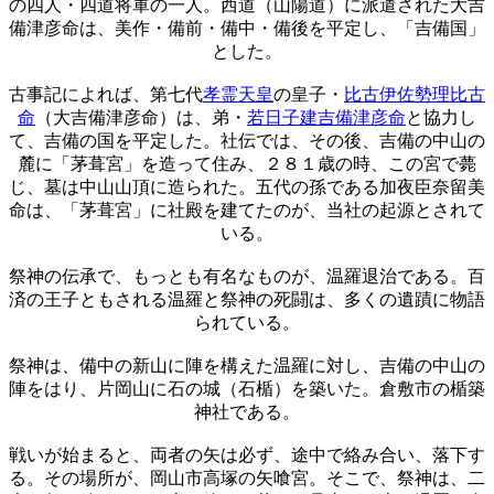
の四人・四道将軍の一人。西道（山陽道）に派遣された大吉
備津彦命は、美作・備前・備中・備後を平定し、「吉備国」
とした。
古事記によれば、第七代
孝霊天皇
の皇子・
比古伊佐勢理比古
命
（大吉備津彦命）は、弟・
若日子建吉備津彦命
と協力し
て、吉備の国を平定した。社伝では、その後、吉備の中山の
麓に「茅葺宮」を造って住み、２８１歳の時、この宮で薨
じ、墓は中山山頂に造られた。五代の孫である加夜臣奈留美
命は、「茅葺宮」に社殿を建てたのが、当社の起源とされて
いる。
祭神の伝承で、もっとも有名なものが、温羅退治である。百
済の王子ともされる温羅と祭神の死闘は、多くの遺蹟に物語
られている。
祭神は、備中の新山に陣を構えた温羅に対し、吉備の中山の
陣をはり、片岡山に石の城（石楯）を築いた。倉敷市の楯築
神社である。
戦いが始まると、両者の矢は必ず、途中で絡み合い、落下す
る。その場所が、岡山市高塚の矢喰宮。そこで、祭神は、二