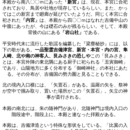
本殿から南八〇〇ｍにあった
「新宮」
は、現在、本宮に合祀
されており、鳥居や社地が現存しているらしい。また、かっ
てはこの新宮まで廻廊が延びていたようだ。同じく本宮に合
祀された
「内宮」
は、本殿から四〇〇ｍはなれた吉備中山の
中腹にあったが、今は礎石のみが残るらしい。そして、本殿
背後の山にある
「岩山社」
である。
平安時代末に流行した歌謡を編纂した『梁塵秘抄』には、以
下の歌がある。
一品聖霊吉備津宮、新宮・本宮・内の宮、隼
人崎、北や南の神客人、艮みさきの恐しや
この「艮みさき」
とは、本宮外陣の東北隅にある厨子に祀られる「丑寅御崎」
であり、山陽地方に多く分布する「御崎神社」の本社にあた
る。その分布が、吉備国の勢力圏と見ることもできる。
北の境内入口横には、「矢置石」がある。温羅の矢を、祭神
が空中で掴み取り、置いた場所がこの「矢置石」。矢立の神
事が斎行される。
本殿の南北には、朱の隨神門があり、北隨神門は境内入口の
階段途中。階段上に、本殿と連なった拝殿がある。
本殿は、吉備津造という特殊な形状をしている。「比翼の入