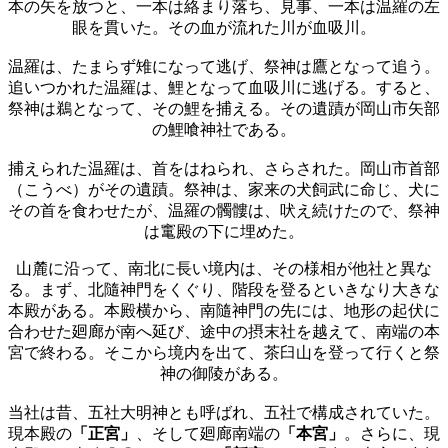
本の矢を放つと、一本は絡まり落ち、見事、一本は温羅の左
眼を貫いた。その血が流れた川が血吸川。
温羅は、たまらず雉になって逃げ、祭神は鷹となって追う。
追いつかれた温羅は、鯉となって血吸川に逃げる。すると、
祭神は鵜となって、その鯉を捕える。その遺蹟が岡山市矢部
の鯉喰神社である。
捕えられた温羅は、首をはねられ、さらされた。岡山市首部
（こうべ）がその遺蹟。祭神は、家来の犬飼武に命じ、犬に
その首を食わせたが、温羅の髑髏は、吠え続けたので、祭神
は竃殿の下に埋めた。
山麓に沿って、南北に長い境内は、その様相が他社と異な
る。まず、北隨神門をくぐり、階段を登るといきなり大きな
本殿がある。本殿横から、南隨神門の先には、地形の起伏に
合わせた廻廊が南へ延び、途中の摂末社を越えて、南端の本
宮で終わる。そこから境内を出て、茶臼山を登って行くと祭
神の御陵がある。
当社は昔、五社大明神とも呼ばれ、五社で構成されていた。
現本殿の
「正宮」
、そして廻廊南端の
「本宮」
。さらに、現