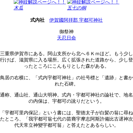
木瓜
五七の桐
式内社
伊賀國阿拝郡 宇都可神社
御祭神
天忍日命
三重県伊賀市にある。阿山支所から北へ６Ｋｍほど。もう少し
行けば、滋賀県に入る場所。広く拡張された道路から、少し登
ったところにこんもりとした森がある。
鳥居の右横に、「式内宇都可神社」の社号標と「遺跡」と書か
れた石碑。
通称、通山社、通山大明神。式内・宇都可神社の論社で、地名
の内保は、宇都可の訛りだという。
「宇都可里内保記」という書には、聖徳太子が白髪の翁に尋ね
たところ、「我宇都可翁七代の苗裔宇摩志阿斯許備比古遅神次
代天常立神變宇都可翁」と答えたとあるらしい。