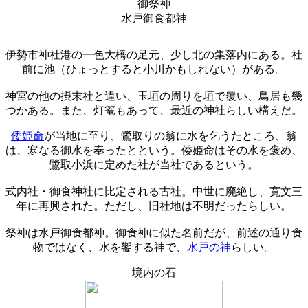
御祭神
水戸御食都神
伊勢市神社港の一色大橋の足元、少し北の集落内にある。社
前に池（ひょっとすると小川かもしれない）がある。
神宮の他の摂末社と違い、玉垣の周りを垣で覆い、鳥居も幾
つかある。また、灯篭もあって、最近の神社らしい構えだ。
倭姫命
が当地に至り、鷺取りの翁に水を乞うたところ、翁
は、寒なる御水を奉ったとという。倭姫命はその水を褒め、
鷺取小浜に定めた社が当社であるという。
式内社・御食神社に比定される古社。中世に廃絶し、寛文三
年に再興された。ただし、旧社地は不明だったらしい。
祭神は水戸御食都神。御食神に似た名前だが、前述の通り食
物ではなく、水を饗する神で、
水戸の神
らしい。
境内の石