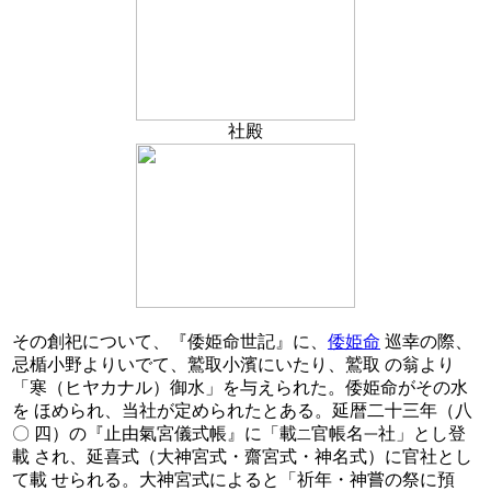
社殿
その創祀について、『倭姫命世記』に、
倭姫命
巡幸の際、
忌楯小野よりいでて、鷲取小濱にいたり、鷲取 の翁より
「寒（ヒヤカナル）御水」を与えられた。倭姫命がその水
を ほめられ、当社が定められたとある。延暦二十三年（八
〇 四）の『止由氣宮儀式帳』に「載
官帳名
社」とし登
二
一
載 され、延喜式（大神宮式・齋宮式・神名式）に官社とし
て載 せられる。大神宮式によると「祈年・神嘗の祭に預