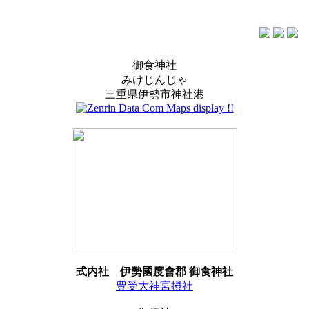
御食神社
みけじんじゃ
三重県伊勢市神社港
式内社
伊勢國度會郡 御食神社
豊受大神宮摂社