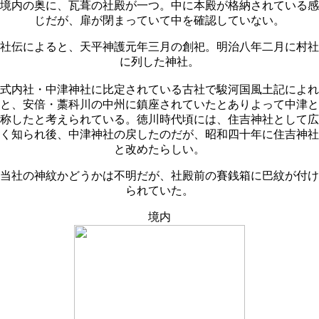
境内の奥に、瓦葺の社殿が一つ。中に本殿が格納されている感
じだが、扉が閉まっていて中を確認していない。
社伝によると、天平神護元年三月の創祀。明治八年二月に村社
に列した神社。
式内社・中津神社に比定されている古社で駿河国風土記によれ
と、安倍・藁科川の中州に鎮座されていたとありよって中津と
称したと考えられている。徳川時代頃には、住吉神社として広
く知られ後、中津神社の戻したのだが、昭和四十年に住吉神社
と改めたらしい。
当社の神紋かどうかは不明だが、社殿前の賽銭箱に巴紋が付け
られていた。
境内