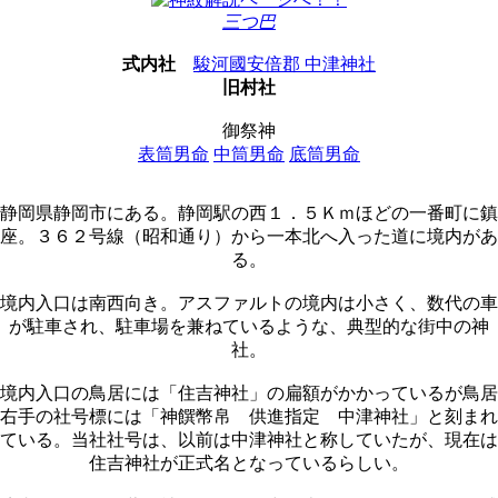
三つ巴
式内社
駿河國安倍郡 中津神社
旧村社
御祭神
表筒男命
中筒男命
底筒男命
静岡県静岡市にある。静岡駅の西１．５Ｋｍほどの一番町に鎮
座。３６２号線（昭和通り）から一本北へ入った道に境内があ
る。
境内入口は南西向き。アスファルトの境内は小さく、数代の車
が駐車され、駐車場を兼ねているような、典型的な街中の神
社。
境内入口の鳥居には「住吉神社」の扁額がかかっているが鳥居
右手の社号標には「神饌幣帛 供進指定 中津神社」と刻まれ
ている。当社社号は、以前は中津神社と称していたが、現在は
住吉神社が正式名となっているらしい。