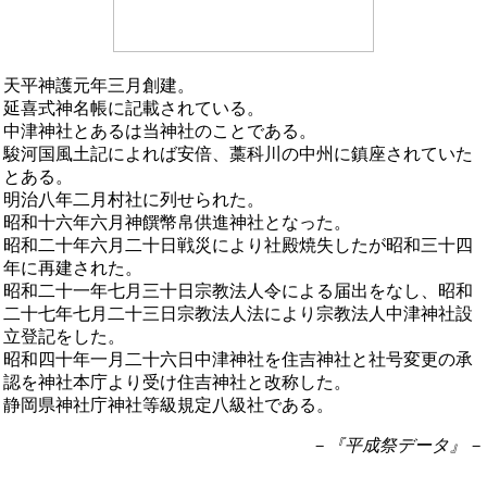
天平神護元年三月創建。
延喜式神名帳に記載されている。
中津神社とあるは当神社のことである。
駿河国風土記によれば安倍、藁科川の中州に鎮座されていた
とある。
明治八年二月村社に列せられた。
昭和十六年六月神饌幣帛供進神社となった。
昭和二十年六月二十日戦災により社殿焼失したが昭和三十四
年に再建された。
昭和二十一年七月三十日宗教法人令による届出をなし、昭和
二十七年七月二十三日宗教法人法により宗教法人中津神社設
立登記をした。
昭和四十年一月二十六日中津神社を住吉神社と社号変更の承
認を神社本庁より受け住吉神社と改称した。
静岡県神社庁神社等級規定八級社である。
－『平成祭データ』－