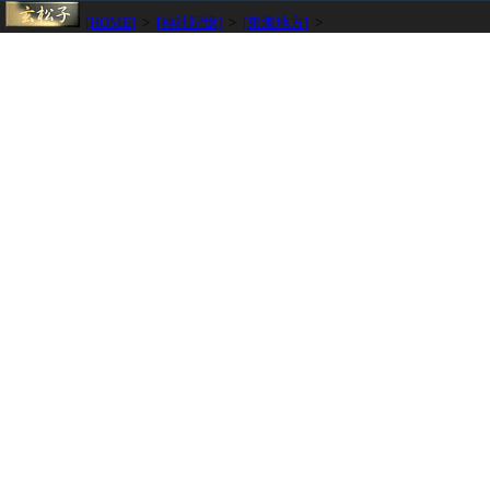
[HOME]
>
[神社記憶]
>
[東海地方]
>