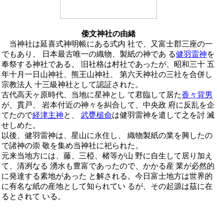
倭文神社の由緒
当神社は延喜式神明帳にある式内 社で、又富士郡三座の一
でもあり、 日本最古唯一の織物、製紙の神であ る
健羽雷神
を
奉祭する神社である。 旧社格は村社であったが、昭和三十 五
年十月一日山神社、熊王山神社、 第六天神社の三社を合併し
宗教法人 十三級神社として認証された。
古代高天ヶ原時代、当地に星神とし て君臨して居た
香々背男
が、貫戸、 岩本付近の神々を糾合して、中央政 府に反乱を企
てたので
経津主神
と、
武甕槌命
は健羽雷神を遣して之を討 滅
せしめた。
以後、健羽雷神は、星山に永住し、 織物製紙の業を興したの
で諸神の崇 敬を集め当神社に祀られた。
元来当地方には、藤、三椏、楮等が山 野に自生して居り加え
て、清冽なる 湧水も豊富であったので、かかる産 業が必然的
に発達する素地があった と解される。今日富士地方は世界的
に有名な紙の産地として知られてい るが、その起源は茲に在
るとされて いる。