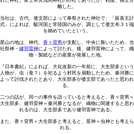
れた神社。富士本宮浅間神社の摂社であったが、戦後、独立分
離した。
当社は、古代、倭文部によって奉祭された神社で、「延喜主計
式」によれば、駿河国と常陸国のみが、調として倭文布３１端
を納めていたという。
星山の地は、神代、
香々背男
が支配し、中央に叛いたため、当
社祭神・
健羽雷神
によって討たれ、後、健羽雷神によって、織
物・製紙などの産業が発展した地。
『日本書紀』によれば、大化改新の一年前に、大生部多という
人物が、虫（蚕？）を祀るよう村民を扇動したため、秦河勝に
よって討伐されたとあり、大生部多が倭文部であったと思われ
る。
二つの話が、同一の事件を語っていると考えると、香々背男＝
大生部多、健羽雷神＝秦河勝となるが、織物に関連すると思わ
れるのは、大生部多であり健羽雷神である。
また、香々背男＝大生部多と考えると、星神＝虫神とも考えら
れる。