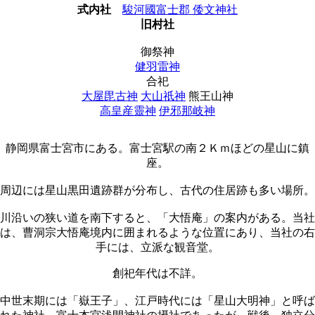
式内社
駿河國富士郡 倭文神社
旧村社
御祭神
健羽雷神
合祀
大屋毘古神
大山祇神
熊王山神
高皇産靈神
伊邪那岐神
静岡県富士宮市にある。富士宮駅の南２Ｋｍほどの星山に鎮
座。
周辺には星山黒田遺跡群が分布し、古代の住居跡も多い場所。
川沿いの狭い道を南下すると、「大悟庵」の案内がある。当社
は、曹洞宗大悟庵境内に囲まれるような位置にあり、当社の右
手には、立派な観音堂。
創祀年代は不詳。
中世末期には「嶽王子」、江戸時代には「星山大明神」と呼ば